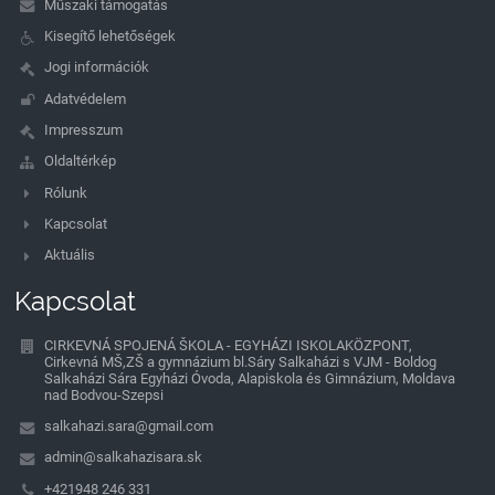
Műszaki támogatás
Kisegítő lehetőségek
Jogi információk
Adatvédelem
Impresszum
Oldaltérkép
Rólunk
Kapcsolat
Aktuális
Kapcsolat
CIRKEVNÁ SPOJENÁ ŠKOLA - EGYHÁZI ISKOLAKÖZPONT,
Cirkevná MŠ,ZŠ a gymnázium bl.Sáry Salkaházi s VJM - Boldog
Salkaházi Sára Egyházi Óvoda, Alapiskola és Gimnázium, Moldava
nad Bodvou-Szepsi
salkahazi.sara@gmail.com
admin@salkahazisara.sk
+421948 246 331