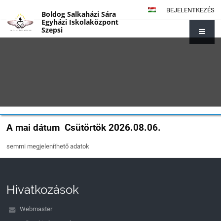
BEJELENTKEZÉS
Boldog Salkaházi Sára
Egyházi Iskolaközpont
Szepsi
A mai dátum
Csütörtök 2026.08.06.
{#1155}
semmi megjeleníthető adatok
Hivatkozások
Webmaster