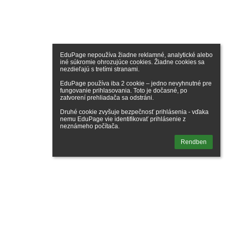
EduPage nepoužíva žiadne reklamné, analytické alebo 
iné súkromie ohrozujúce cookies. Žiadne cookies sa 
nezdieľajú s tretími stranami.

EduPage používa iba 2 cookie – jedno nevyhnutné pre 
fungovanie prihlasovania. Toto je dočasné, po 
zatvorení prehliadača sa odstráni.

Druhé cookie zvyšuje bezpečnosť prihlásenia - vďaka 
nemu EduPage vie identifikovať prihlásenie z 
neznámeho počítača.
Rendben
elentkezés