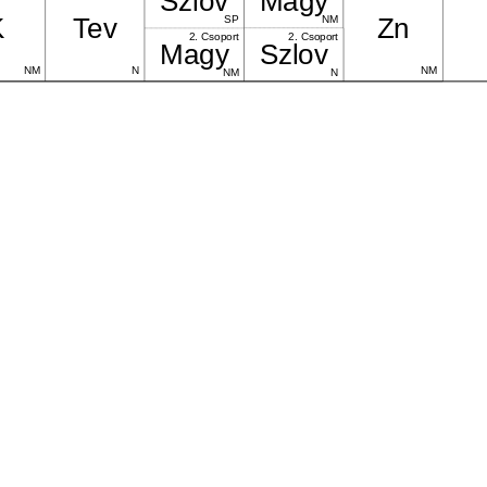
Szlov
Magy
K
Tev
Zn
SP
NM
2. Csoport
2. Csoport
Magy
Szlov
NM
N
NM
NM
N