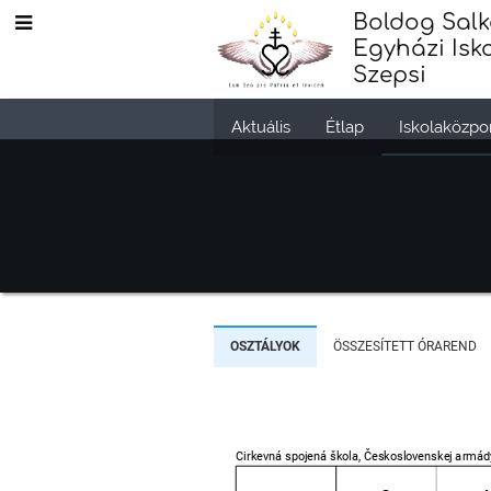
Boldog Salk
Egyházi Isk
Szepsi
Aktuális
Étlap
Iskolaközpo
OSZTÁLYOK
ÖSSZESÍTETT ÓRAREND
Cirkevná spojená škola, Československej armá