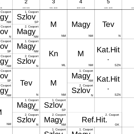
1
2
3
4
5
8:35
8:40 - 9:25
9:45 - 10:30
10:40 - 11:25
11:35 - 12:20
12:2
 Csoport
1. Csoport
gy
Szlov
M
Magy
Tev
NM
SP
 Csoport
2. Csoport
lov
Magy
NM
NM
N
N
NM
 Csoport
1. Csoport
lov
Magy
Kat.Hit
Kn
M
SP
NM
.
 Csoport
2. Csoport
gy
Szlov
ML
NM
SZN
NM
N
 Csoport
1. Csoport
lov
Magy
Kat.Hit
Tev
M
SP
NM
.
 Csoport
2. Csoport
gy
Szlov
N
NM
SZN
NM
N
1. Csoport
1. Csoport
Magy
Szlov
M
NM
SP
2. Csoport
2. Csoport
2. Csoport
Szlov
Magy
Ref.Hit.
NM
N
NM
GK
1. Csoport
1. Csoport