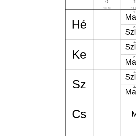
0
7:00 - 7:40
7:50 - 
1.
Ma
Hé
2.
Sz
1.
Sz
Ke
2.
Ma
1.
Sz
Sz
2.
Ma
Cs