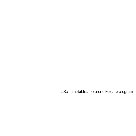
aSc Timetables - órarend készítő program
Hivatkozások