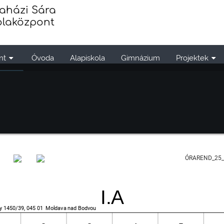
aházi Sára
olaközpont
nt
Óvoda
Alapiskola
Gimnázium
Projektek
ÓRAREND_25_26
I.A
dy 1450/39, 045 01  Moldava nad Bodvou