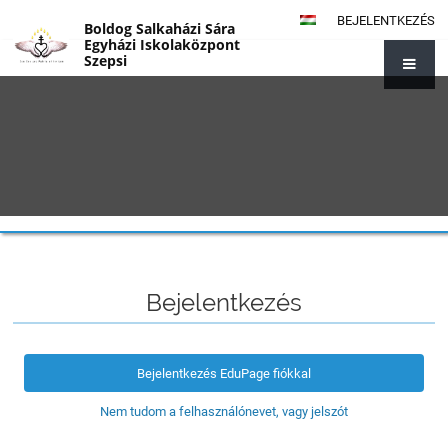
BEJELENTKEZÉS
Boldog Salkaházi Sára
Egyházi Iskolaközpont
Szepsi
Prihlásenie
Bejelentkezés
Bejelentkezés EduPage fiókkal
Nem tudom a felhasználónevet, vagy jelszót