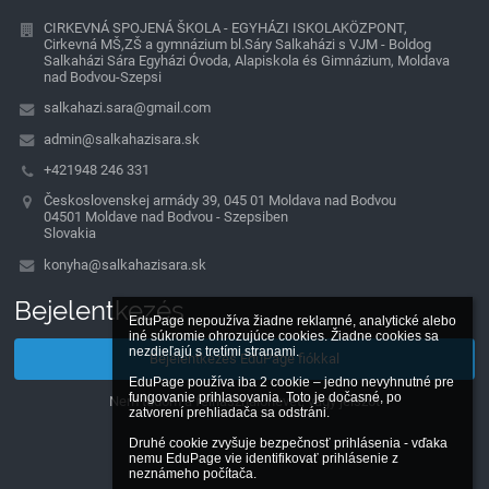
CIRKEVNÁ SPOJENÁ ŠKOLA - EGYHÁZI ISKOLAKÖZPONT,
Cirkevná MŠ,ZŠ a gymnázium bl.Sáry Salkaházi s VJM - Boldog
Salkaházi Sára Egyházi Óvoda, Alapiskola és Gimnázium, Moldava
nad Bodvou-Szepsi
salkahazi.sara@gmail.com
admin@salkahazisara.sk
+421948 246 331
Československej armády 39, 045 01 Moldava nad Bodvou
04501 Moldave nad Bodvou - Szepsiben
Slovakia
konyha@salkahazisara.sk
Bejelentkezés
EduPage nepoužíva žiadne reklamné, analytické alebo 
iné súkromie ohrozujúce cookies. Žiadne cookies sa 
nezdieľajú s tretími stranami.

Bejelentkezés EduPage fiókkal
EduPage používa iba 2 cookie – jedno nevyhnutné pre 
fungovanie prihlasovania. Toto je dočasné, po 
Nem tudom a felhasználónevet, vagy jelszót
zatvorení prehliadača sa odstráni.

Druhé cookie zvyšuje bezpečnosť prihlásenia - vďaka 
nemu EduPage vie identifikovať prihlásenie z 
neznámeho počítača.