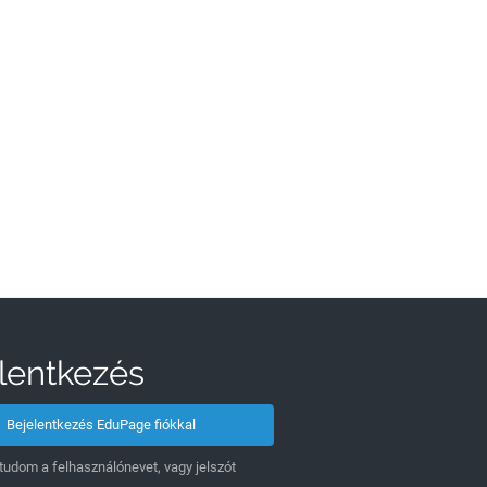
lentkezés
Bejelentkezés EduPage fiókkal
udom a felhasználónevet, vagy jelszót