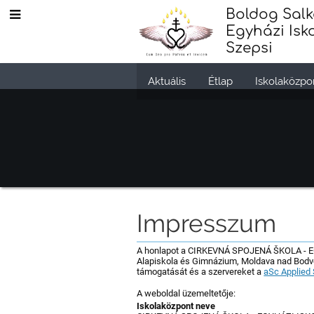
Boldog Salk
Egyházi Isk
Szepsi
Aktuális
Étlap
Iskolaközpo
Impresszum
Impresszum
A honlapot a CIRKEVNÁ SPOJENÁ ŠKOLA - EG
Alapiskola és Gimnázium, Moldava nad Bodvo
támogatását és a szervereket a
aSc Applied 
A weboldal üzemeltetője:
Iskolaközpont neve