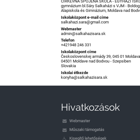
CIRKEVNÁ SPOJENÁ ŠKOLA - EGYHÁZI ISKO
gymnázium bl.Sáry Salkaházi s VJM - Boldog
Alapiskola és Gimnázium, Moldava nad Bodv
Iskolaközpont e-mail címe
salkahazi.sara@gmail.com
Webmaster
admin@salkahazisara.sk
Telefon
+421948 246 331
Iskolaközpont címe
Československej armády 39, 045 01 Moldav
04501 Moldave nad Bodvou - Szepsiben
Slovakia
Iskolai étkezde
konyha@salkahazisara.sk
Hivatkozások
Webmaster
Műszaki támogatás
Kisegítő lehetőségek