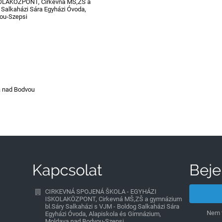
LAKÖZPONT, Cirkevná MŠ,ZŠ a
 Salkaházi Sára Egyházi Óvoda,
ou-Szepsi
a nad Bodvou
Kapcsolat
Beje
CIRKEVNÁ SPOJENÁ ŠKOLA - EGYHÁZI
ISKOLAKÖZPONT, Cirkevná MŠ,ZŠ a gymnázium
bl.Sáry Salkaházi s VJM - Boldog Salkaházi Sára
Nem t
Egyházi Óvoda, Alapiskola és Gimnázium,
Moldava nad Bodvou-Szepsi