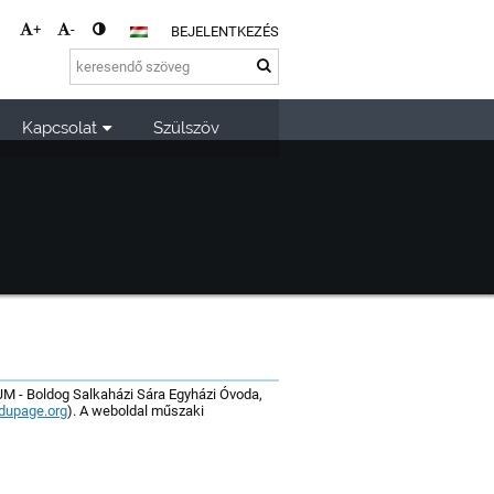
+
-
BEJELENTKEZÉS
Kapcsolat
Szülszöv
 - Boldog Salkaházi Sára Egyházi Óvoda,
dupage.org
). A weboldal műszaki