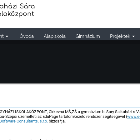
aházi Sára
olaközpont
nt
Óvoda
Alapiskola
Gimnázium
Projektek
YHÁZI ISKOLAKÖZPONT, Cirkevná MŠ,ZŠ a gymnázium bl.Sáry Salkaházi s VJM
u-Szepsi üzemelteti az EduPage tartalomkezelő rendszer segítségével (
www.e
Software Consultants, s.r.o.
biztosítja.