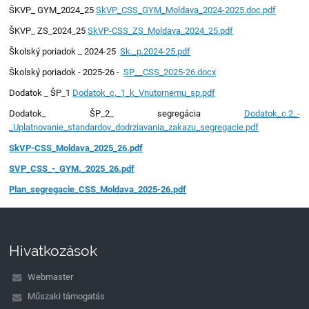
ŠKVP_ GYM_2024_25
SkVP_CSS_GYM_Moldava_2024-2025.doc.pdf
ŠKVP_ ZS_2024_25
SkVP-CSS_ZS_Moldava_2024_25.pdf
Školský poriadok _ 2024-25
Sk._p.2024-25.pdf
Školský poriadok - 2025-26 -
SP__CSS_2025-26.docx
Dodatok _ ŠP_1
Dodatok_c._1_k_Vnutornemu_sp.pdf
Dodatok_ ŠP_2_ segregácia
Dodatok_c.2_-
_Uplatnovanie_standardov_dodrziavania_zakazu_segregacie.pdf
SkVP-CSS_Moldava_2025_26.pdf
SVP_CSS_-_GYM._2025_26.pdf
Plan_segregacie_CSS_Moldava_2025-26.pdf
Hivatkozások
Webmaster
Műszaki támogatás