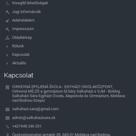
Kisegítő lehetőségek
Jogi információk
Adatvédelem
Impresszum
Oldaltérkép
Rólunk
Kapcsolat
Aktuális
Kapcsolat
CIRKEVNÁ SPOJENÁ ŠKOLA - EGYHÁZI ISKOLAKÖZPONT,
Cirkevná MŠ,ZŠ a gymnázium bl.Sáry Salkaházi s VJM - Boldog
Salkaházi Sára Egyházi Óvoda, Alapiskola és Gimnázium, Moldava
nad Bodvou-Szepsi
salkahazi.sara@gmail.com
admin@salkahazisara.sk
+421948 246 331
Československej armády 39, 045 01 Moldava nad Bodvou