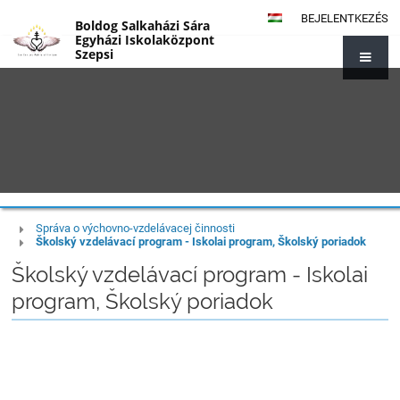
BEJELENTKEZÉS
Boldog Salkaházi Sára
Egyházi Iskolaközpont
Szepsi
Správa o výchovno-vzdelávacej činnosti
Dokumentumok
Školský vzdelávací program - Iskolai program, Školský poriadok
Školský vzdelávací program - Iskolai
program, Školský poriadok