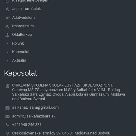
Kisegítő lehetőségek
Jogi információk
Adatvédelem
Impresszum
Oldaltérkép
Rólunk
Kapcsolat
Aktuális
Kapcsolat
CIRKEVNÁ SPOJENÁ ŠKOLA - EGYHÁZI ISKOLAKÖZPONT,
Cirkevná MŠ,ZŠ a gymnázium bl.Sáry Salkaházi s VJM - Boldog
Salkaházi Sára Egyházi Óvoda, Alapiskola és Gimnázium, Moldava
nad Bodvou-Szepsi
salkahazi.sara@gmail.com
admin@salkahazisara.sk
+421948 246 331
Československej armády 39, 045 01 Moldava nad Bodvou