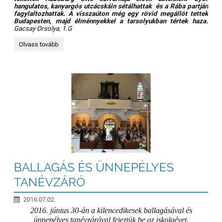
hangulatos, kanyargós utcácskáin sétálhattak és a Rába partján
fagylaltozhattak. A visszaúton még egy rövid megállót tettek
Budapesten, majd élménnyekkel a tarsolyukban tértek haza.
Gacsay Orsolya, 1.G
1.G
Olvass tovább
-
Győr,Pannonhalmi
Bencés
Főapátság:
BALLAGÁS ÉS ÜNNEPÉLYES
TANÉVZÁRÓ
2016.07.02.
2016. június 30-án a kilencedikesek ballagásával és
ünnepélyes tanévzáróval fejeztük be az iskolaévet.