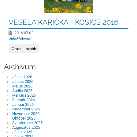
VESELÁ KARIČKA - KOŠICE 2016
2016.07.02.
Videófelvétel
VESELÁ
Olvass tovább
KARIČKA
-
KOŠICE
Archívum
2016:
Július 2026
Június 2026
Május 2026
Április 2026
Március 2026
Február 2026
Január 2026
December 2025
November 2025
Október 2025
Szeptember 2025
Augusztus 2025
Július 2025
Június 2025