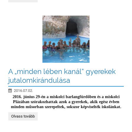
A „minden lében kanál“ gyerekek
jutalomkirándulása
2016.07.02.
2016. június 29-én a miskolci barlangfürdőben és a miskolci
Plázában szórakozhattak azok a gyerekek, akik egész évben
minden műsorban szerepeltek, sokszor képviselték iskolánkat.
A
Olvass tovább
„minden
lében
kanál“