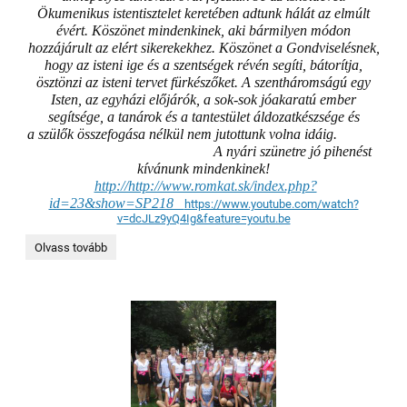
Ökumenikus istentisztelet keretében adtunk hálát az elmúlt
évért. Köszönet mindenkinek, aki bármilyen módon
hozzájárult az elért sikerekekhez. Köszönet a Gondviselésnek,
hogy az isteni ige és a szentségek révén segíti, bátorítja,
ösztönzi az isteni tervet fürkészőket. A szentháromságú egy
Isten, az egyházi előjárók, a sok-sok jóakaratú ember
segítsége, a tanárok és a tantestület áldozatkészsége és
a szülők összefogása nélkül nem jutottunk volna idáig.
A nyári szünetre jó pihenést
kívánunk mindenkinek!
http://http://www.romkat.sk/index.php?
id=23&show=SP218
https://www.youtube.com/watch?
v=dcJLz9yQ4Ig&feature=youtu.be
BALLAGÁS
Olvass tovább
ÉS
ÜNNEPÉLYES
TANÉVZÁRÓ: