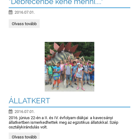
"Debrecenbe kéne menni...."
2016.07.01.
"Debrecenbe
Olvass tovább
kéne
menni....":
ÁLLATKERT
2016.07.01.
2016. június 22-én a II. és IV. évfolyam diákjai a kavecsányi
állatkertben ismerkedhettek meg az egzotikus állatokkal. Szép
osztálykirándulás volt.
ÁLLATKERT:
Olvass tovább