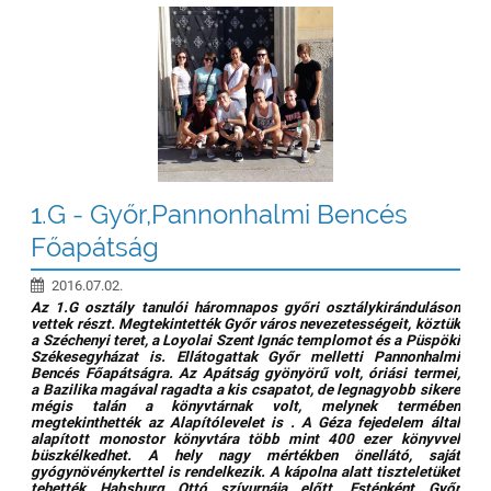
gyerekek
jutalomkirándulása:
1.G - Győr,Pannonhalmi Bencés
Főapátság
2016.07.02.
Az 1.G osztály tanulói háromnapos győri osztálykiránduláson
vettek részt. Megtekintették Győr város nevezetességeit, köztük
a Széchenyi teret, a Loyolai Szent Ignác templomot és a Püspöki
Székesegyházat is. Ellátogattak Győr melletti Pannonhalmi
Bencés Főapátságra. Az Apátság gyönyörű volt, óriási termei,
a Bazilika magával ragadta a kis csapatot, de legnagyobb sikere
mégis talán a könyvtárnak volt, melynek termében
megtekinthették az Alapítólevelet is . A Géza fejedelem által
alapított monostor könyvtára több mint 400 ezer könyvvel
büszkélkedhet. A hely nagy mértékben önellátó, saját
gyógynövénykerttel is rendelkezik. A kápolna alatt tiszteletüket
tehették Habsburg Ottó szívurnája előtt. Esténként Győr