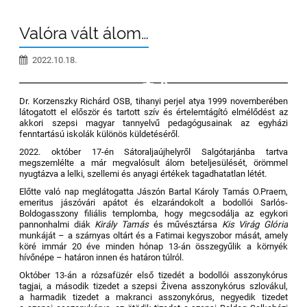
Valóra vált álom…
2022.10.18.
9
Dr. Korzenszky Richárd OSB, tihanyi perjel atya 1999 novemberében
látogatott el először és tartott szív és értelemtágító elmélődést az
akkori szepsi magyar tannyelvű pedagógusainak az egyházi
fenntartású iskolák különös küldetéséről.
2022. október 17-én Sátoraljaújhelyről Salgótarjánba tartva
megszemlélte a már megvalósult álom beteljesülését, örömmel
nyugtázva a lelki, szellemi és anyagi értékek tagadhatatlan létét.
Előtte való nap meglátogatta Jászón Bartal Károly Tamás O.Praem,
emeritus jászóvári apátot és elzarándokolt a bodollói Sarlós-
Boldogasszony filiális templomba, hogy megcsodálja az egykori
pannonhalmi diák
Király Tamás
és művésztársa
Kis Virág Glória
munkáját – a szárnyas oltárt és a Fatimai kegyszobor mását, amely
köré immár 20 éve minden hónap 13-án összegyűlik a környék
hívőnépe – határon innen és határon túlról.
Október 13-án a rózsafüzér első tizedét a bodollói asszonykórus
tagjai, a második tizedet a szepsi Živena asszonykórus szlovákul,
a harmadik tizedet a makranci asszonykórus, negyedik tizedet