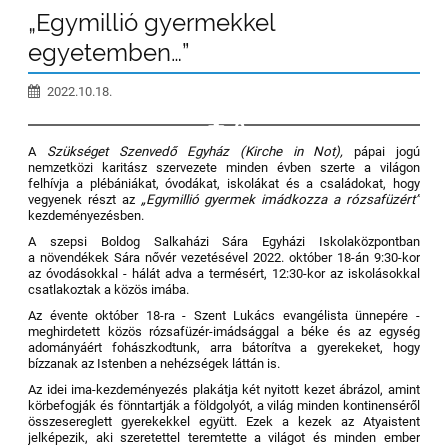
„Egymillió gyermekkel
egyetemben…”
2022.10.18.
8
A
Szükséget Szenvedő Egyház
(Kirche in Not),
pápai jogú
nemzetközi karitász szervezete minden évben szerte a világon
felhívja a plébániákat, óvodákat, iskolákat és a családokat, hogy
vegyenek részt az
„Egymillió gyermek imádkozza a rózsafüzért”
kezdeményezésben.
A szepsi Boldog Salkaházi Sára Egyházi Iskolaközpontban
a növendékek Sára nővér vezetésével 2022. október 18-án 9:30-kor
az óvodásokkal - hálát adva a termésért, 12:30-kor az iskolásokkal
csatlakoztak a közös imába.
Az évente október 18-ra - Szent Lukács evangélista ünnepére -
meghirdetett közös rózsafüzér-imádsággal a béke és az egység
adományáért fohászkodtunk, arra bátorítva a gyerekeket, hogy
bízzanak az Istenben a nehézségek láttán is.
Az idei ima-kezdeményezés plakátja két nyitott kezet ábrázol, amint
körbefogják és fönntartják a földgolyót, a világ minden kontinenséről
összesereglett gyerekekkel együtt. Ezek a kezek az Atyaistent
jelképezik, aki szeretettel teremtette a világot és minden ember