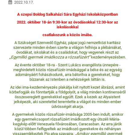
2022.10.17.
A szepsi Boldog Salkaházi Sára Egyházi Iskolaközpontban
2022. október 18-án 9:30-kor az óvodásokkal 12:30-kor az
iskolásokkal
csatlakozunk a közös imába.
A Szükséget Szenvedő Egyház, pápai jogú nemzetközi karitász
szervezete minden évben szerte a világon felhívja a plébániákat,
óvodákat, iskolákat és a családokat, hogy vegyenek részt az
„Egymillió gyermek imádkozza a rózsafüzért”
kezdeményezésben.
Az évente október 18-ra - Szent Lukács evangélista ünnepére -
meghirdetett közös rózsafüzér-imádsággal a béke és az egység
adományáért fohászkodunk, arra bátorítva a gyerekeket, hogy
bízzanak az Istenben a nehézségek láttán is.
Az idei ima-kezdeményezés plakátja két nyitott kezet ábrázol, amint
körbefogják és fönntartják a földgolyót, a világ minden kontinenséről
összesereglett gyerekekkel együtt. Ezek a kezek az Atyaistent
jelképezik, aki szeretettel teremtette a világot és minden ember
üdvösségét akarja.
A gyermekek közös rózsafüzér-imádsága 2005-ben indult, amikor
egy gyermekcsoport rózsafüzért imádkozott egy útszéli Mária-
kegykép előtt Venezuela fővárosában, Caracasban. Az arra járók
közül többen felfigyeltek az imádkozó gyerekekre és néhányan
visszaemlékeztek Pio atya szavaira
: „Amikor egymillió gyermek