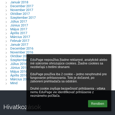
Január 2018
December 2017
November 2017
Október 2017
Szeptember 2017
Július 2017
Június 2017
Május 2017
Április 2017
Március 2017
Február 2017
Január 2017
December 2016
November 2016
Október 2016
Szeptember 2016
EduPage nepoužíva žiadne reklamné, analytické alebo 
iné súkromie ohrozujúce cookies. Žiadne cookies sa 
Július 2016
nezdieľajú s tretími stranami.

Június 2016
Május 2016
EduPage používa iba 2 cookie – jedno nevyhnutné pre 
Április 2016
fungovanie prihlasovania. Toto je dočasné, po 
Március 2016
zatvorení prehliadača sa odstráni.

Mind
Druhé cookie zvyšuje bezpečnosť prihlásenia - vďaka 
nemu EduPage vie identifikovať prihlásenie z 
neznámeho počítača.
Rendben
Hivatkozások