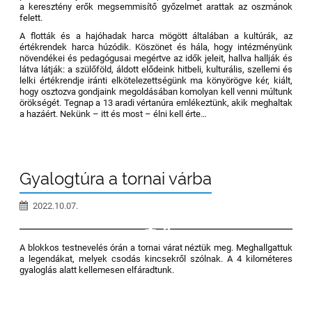
a keresztény erők megsemmisítő győzelmet arattak az oszmánok
felett.
A flották és a hajóhadak harca mögött általában a kultúrák, az
értékrendek harca húzódik. Köszönet és hála, hogy intézményünk
növendékei és pedagógusai megértve az idők jeleit, hallva hallják és
látva látják: a szülőföld, áldott elődeink hitbeli, kulturális, szellemi és
lelki értékrendje iránti elkötelezettségünk ma könyörögve kér, kiált,
hogy osztozva gondjaink megoldásában komolyan kell venni múltunk
örökségét. Tegnap a 13 aradi vértanúra emlékeztünk, akik meghaltak
a hazáért. Nekünk – itt és most – élni kell érte…
Gyalogtúra a tornai várba
2022.10.07.
3
A blokkos testnevelés órán a tornai várat néztük meg. Meghallgattuk
a legendákat, melyek csodás kincsekről szólnak. A 4 kilométeres
gyaloglás alatt kellemesen elfáradtunk.