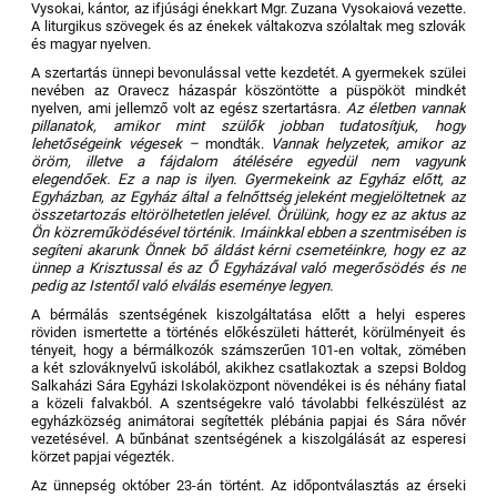
Vysokai, kántor, az ifjúsági énekkart Mgr. Zuzana Vysokaiová vezette.
A liturgikus szövegek és az énekek váltakozva szólaltak meg szlovák
és magyar nyelven.
A szertartás ünnepi bevonulással vette kezdetét. A gyermekek szülei
nevében az Oravecz házaspár köszöntötte a püspököt mindkét
nyelven, ami jellemző volt az egész szertartásra.
Az életben vannak
pillanatok, amikor mint szülők jobban tudatosítjuk, hogy
lehetőségeink végesek –
mondták.
Vannak helyzetek, amikor az
öröm, illetve a fájdalom átélésére egyedül nem vagyunk
elegendőek.
Ez a nap is ilyen. Gyermekeink az Egyház előtt, az
Egyházban, az Egyház által a felnőttség jeleként megjelöltetnek az
összetartozás eltörölhetetlen jelével.
Örülünk, hogy ez az aktus az
Ön közreműködésével történik.
Imáinkkal ebben a szentmisében is
segíteni akarunk Önnek bő áldást kérni csemetéinkre, hogy ez az
ünnep a Krisztussal és az Ő Egyházával való megerősödés és ne
pedig az Istentől való elválás eseménye legyen.
A bérmálás szentségének kiszolgáltatása előtt a helyi esperes
röviden ismertette a történés előkészületi hátterét, körülményeit és
tényeit, hogy a bérmálkozók számszerűen 101-en voltak, zömében
a két szlováknyelvű iskolából, akikhez csatlakoztak a szepsi Boldog
Salkaházi Sára Egyházi Iskolaközpont növendékei is és néhány fiatal
a közeli falvakból. A szentségekre való távolabbi felkészülést az
egyházközség animátorai segítették plébánia papjai és Sára nővér
vezetésével. A bűnbánat szentségének a kiszolgálását az esperesi
körzet papjai végezték.
Az ünnepség október 23-án történt. Az időpontválasztás az érseki