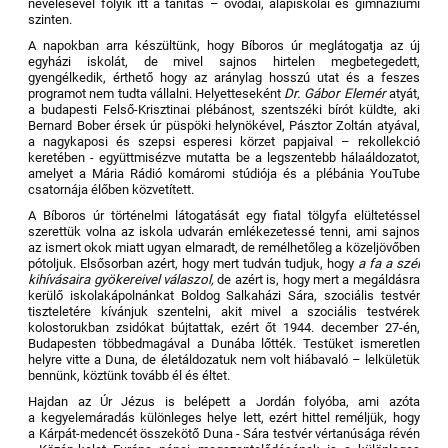
nevelésével folyik itt a tanítás – óvodai, alapiskolai és gimnáziumi
szinten.
A napokban arra készültünk, hogy Bíboros úr meglátogatja az új
egyházi iskolát, de mivel sajnos hirtelen megbetegedett,
gyengélkedik, érthető hogy az aránylag hosszú utat és a feszes
programot nem tudta vállalni. Helyetteseként
Dr. Gábor Elemér
atyát,
a budapesti Felső-Krisztinai plébánost, szentszéki bírót küldte, aki
Bernard Bober érsek úr püspöki helynökével, Pásztor Zoltán atyával,
a nagykaposi és szepsi esperesi körzet papjaival – rekollekció
keretében - együttmisézve mutatta be a legszentebb hálaáldozatot,
amelyet a Mária Rádió komáromi stúdiója és a plébánia YouTube
csatornája élőben közvetített.
A Bíboros úr történelmi látogatását egy fiatal tölgyfa elültetéssel
szerettük volna az iskola udvarán emlékezetessé tenni, ami sajnos
az ismert okok miatt ugyan elmaradt, de remélhetőleg a közeljövőben
pótoljuk. Elsősorban azért, hogy mert tudván tudjuk, hogy
a fa a szél
kihívásaira gyökereivel válaszol,
de azért is, hogy mert a megáldásra
kerülő iskolakápolnánkat Boldog Salkaházi Sára, szociális testvér
tiszteletére kívánjuk szentelni, akit mivel a szociális testvérek
kolostorukban zsidókat bújtattak, ezért őt 1944. december 27-én,
Budapesten többedmagával a Dunába lőtték. Testüket ismeretlen
helyre vitte a Duna, de életáldozatuk nem volt hiábavaló – lelkületük
bennünk, köztünk tovább él és éltet.
Hajdan az Úr Jézus is belépett a Jordán folyóba, ami azóta
a kegyelemáradás különleges helye lett, ezért hittel reméljük, hogy
a Kárpát-medencét összekötő Duna - Sára testvér vértanúsága révén