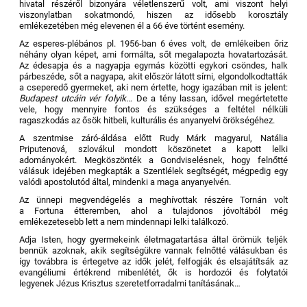
hivatal részéről bizonyára véletlenszerű volt, ami viszont helyi
viszonylatban sokatmondó, hiszen az idősebb korosztály
emlékezetében még elevenen él a 66 éve történt esemény.
Az esperes-plébános pl. 1956-ban 6 éves volt, de emlékeiben őriz
néhány olyan képet, ami formálta, sőt megalapozta hovatartozását.
Az édesapja és a nagyapja egymás közötti egykori csöndes, halk
párbeszéde, sőt a nagyapa, akit először látott sírni, elgondolkodtatták
a cseperedő gyermeket, aki nem értette, hogy igazában mit is jelent:
Budapest utcáin vér folyik…
De a tény lassan, idővel megértetette
vele, hogy mennyire fontos és szükséges a feltétel nélküli
ragaszkodás az ősök hitbeli, kulturális és anyanyelvi örökségéhez.
A szentmise záró-áldása előtt Rudy Márk magyarul, Natália
Priputenová, szlovákul mondott köszönetet a kapott lelki
adományokért. Megköszönték a Gondviselésnek, hogy felnőtté
válásuk idejében megkapták a Szentlélek segítségét, mégpedig egy
valódi apostolutód által, mindenki a maga anyanyelvén.
Az ünnepi megvendégelés a meghívottak részére Tornán volt
a Fortuna étteremben, ahol a tulajdonos jóvoltából még
emlékezetesebb lett a nem mindennapi lelki találkozó.
Adja Isten, hogy gyermekeink életmagatartása által örömük teljék
bennük azoknak, akik segítségükre vannak felnőtté válásukban és
így továbbra is értegetve az idők jelét
,
felfogják és elsajátítsák az
evangéliumi értékrend mibenlétét, ők is hordozói és folytatói
legyenek Jézus Krisztus szeretetforradalmi tanításának…