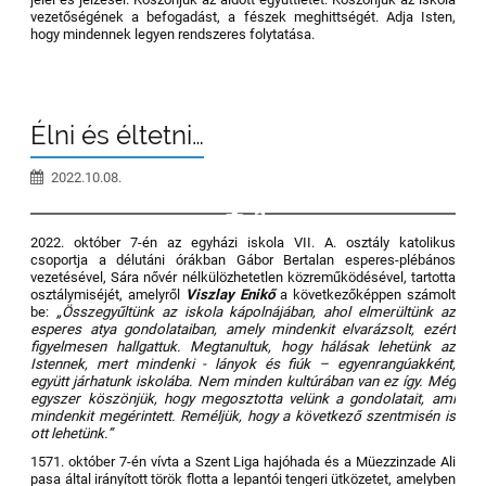
vezetőségének a befogadást, a fészek meghittségét. Adja Isten,
hogy mindennek legyen rendszeres folytatása.
Élni és éltetni…
2022.10.08.
3
2022. október 7-én az egyházi iskola VII. A. osztály katolikus
csoportja a délutáni órákban Gábor Bertalan esperes-plébános
vezetésével, Sára nővér nélkülözhetetlen közreműködésével, tartotta
osztálymiséjét, amelyről
Viszlay Enikő
a következőképpen számolt
be:
„Összegyűltünk az iskola kápolnájában, ahol elmerültünk az
esperes atya gondolataiban, amely mindenkit elvarázsolt, ezért
figyelmesen hallgattuk. Megtanultuk, hogy hálásak lehetünk az
Istennek, mert mindenki - lányok és fiúk – egyenrangúakként,
együtt járhatunk iskolába. Nem minden kultúrában van ez így. Még
egyszer köszönjük, hogy megosztotta velünk a gondolatait, ami
mindenkit megérintett. Reméljük, hogy a következő szentmisén is
ott lehetünk.”
1571. október 7-én vívta a Szent Liga hajóhada és a Müezzinzade Ali
pasa által irányított török flotta a lepantói tengeri ütközetet, amelyben