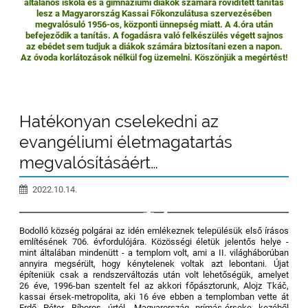
általános iskola és a gimnáziumi diákok számára rövidített tanítás
lesz a Magyarország Kassai Főkonzulátusa szervezésében
megvalósuló
1956-os, központi ünnepség miatt. A 4.óra után
befejeződik a tanítás. A fogadásra való felkészülés végett sajnos
az ebédet sem tudjuk a diákok számára biztosítani ezen a napon.
Az óvoda korlátozások nélkül fog üzemelni. Köszönjük a megértést!
Hatékonyan cselekedni az
evangéliumi életmagatartás
megvalósításáért…
2022.10.14.
4
Bodolló község polgárai az idén emlékeznek településük első írásos
említésének 706. évfordulójára. Közösségi életük jelentős helye -
mint általában mindenütt - a templom volt, ami a II. világháborúban
annyira megsérült, hogy kénytelenek voltak azt lebontani. Újat
építeniük csak a rendszerváltozás után volt lehetőségük, amelyet
26 éve, 1996-ban szentelt fel az akkori főpásztorunk, Alojz Tkáč,
kassai érsek-metropolita, aki 16 éve ebben a templomban vette át
Erdő Péter, Bíboros úrtól, Magyarország prímás-érseke kezéből