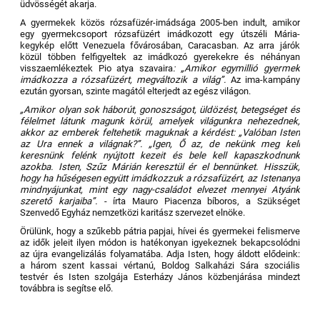
üdvösségét akarja.
A gyermekek közös rózsafüzér-imádsága 2005-ben indult, amikor
egy gyermekcsoport rózsafüzért imádkozott egy útszéli Mária-
kegykép előtt Venezuela fővárosában, Caracasban. Az arra járók
közül többen felfigyeltek az imádkozó gyerekekre és néhányan
visszaemlékeztek Pio atya szavaira
: „Amikor egymillió gyermek
imádkozza a rózsafüzért, megváltozik a világ”.
Az ima-kampány
ezután gyorsan, szinte magától elterjedt az egész világon.
„Amikor olyan sok háborút, gonoszságot, üldözést, betegséget és
félelmet látunk magunk körül, amelyek világunkra nehezednek,
akkor az emberek feltehetik maguknak a kérdést: „Valóban Isten
az Ura ennek a világnak?”. „Igen, Ő az, de nekünk meg kell
keresnünk felénk nyújtott kezeit és bele kell kapaszkodnunk
azokba. Isten, Szűz Márián keresztül ér el bennünket. Hisszük,
hogy ha hűségesen együtt imádkozzuk a rózsafüzért, az Istenanya
mindnyájunkat, mint egy nagy-családot elvezet mennyei Atyánk
szerető karjaiba”.
- írta Mauro Piacenza bíboros, a Szükséget
Szenvedő Egyház nemzetközi karitász szervezet elnöke.
Örülünk, hogy a szűkebb pátria papjai, hívei és gyermekei felismerve
az idők jeleit ilyen módon is hatékonyan igyekeznek bekapcsolódni
az újra evangelizálás folyamatába. Adja Isten, hogy áldott elődeink:
a három szent kassai vértanú, Boldog Salkaházi Sára szociális
testvér és Isten szolgája Esterházy János közbenjárása mindezt
továbbra is segítse elő.