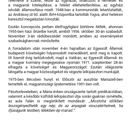
felemelte a szavát, védte az Egyházat, tiltakozott a németek és
a magyarok kitelepítése, a hitélet ellehetetlenítése, az egyházi
iskolák államosítása miatt. 1948-ban a kommunisták letartóztatták,
az Andrássy út 60. alatti ÁVH-központba tartották fogva, ahol heteken
keresztül megalázóan kínozták.
Ezután koncep­ciós perben életfogytiglani börtönre ítélték, ahonnan
1955-ben házi őrizetbe került, amiből 1956. október 30-án szabadult.
November 3-án rádióbeszédet mondott, amiben az eseményeket
szabadságharcnak minősítette.
A forradalom után november 4-én hajnalban az Egyesült Államok
budapesti követségén folyamodott menedékért, amit meg is kapott.
Itt tizenöt évig tartózkodott, majd a Vatikán, az Egyesült Államok és
a magyar kormány megegyezése nyomán 1971. szep­tember 28-án
elhagyta a követséget és Magyarországot. Ezután világszerte
látogatta a magyar közösségeket és végezte lelkipásztori munkáját.
1975-ben Bécsben hunyt el. Először az ausztriai Mariazell-ben
temették el, magyarországi újratemetése 1991-ben volt.
Pásztorleveleiben, a Mária-évben országszerte tartott prédikációiban,
valamint a későbbi külföldi lelkipásztori útja során gyakran ismételte,
az aula falán is megörökített mondását:
,,Mostoha időkben
leszegényedhetik egy nép; de az anyagiak visszatérhetnek, ha
ifjúságunk testben, lélekben ép marad.”.