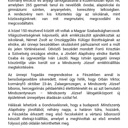
kormány erkölcsi és anyagi támogatásával a közelmúltban épült fel,
amelyben 265 gyermek tanul és nevelődik óvodai, alapiskolai és
gimnáziumi szinten, anyanyelvén, keresztény lelkiségben.
A rendezvény nem kis kitüntetés úgy az iskolának, mint
közösségünknek: van mit megmutatni, megcsodálni és
megcsodáltatni.
A közel 150 résztvevő között ott voltak a Magyar Szabadságharcosok
Világszövetségének képviselői, akik emlékzászlót ajándékoztak az
iskolának, Német Zsolt
az Országgyűlés Külügyi Bizottságának az
elnöke
, aki ünnepi beszédében okulásként párhuzamot vont a múlt
és jelen történéseivel. Üdvözlő beszédet mondott Forró Krisztián
a Szövetség országos elnöke, a Jövőért Alapítvány elnöke Bartók
Csaba és ügyvezetője Iván László. Nagy István igazgató ünnepi
köszöntője után került sor a Mindszenty József emlékkiállítás
megtekintésére.
Az ünnepi fogadás megrendezése a Fészekben annál is
bensőségesebbre sikeredett, mivel úgy hírlik, hogy Orbán Viktor,
kormányfő október 23-án, Zalaegerszegen, a Mindszenty József
bíboros, hercegprímás példaértékű élettörténetét és az azt bemutató
Mindszentyneum – Mindszenty József látogatóközpont új
épületének ünnepélyes átadásán szólal fel.
Hálásak lehetünk a Gondviselésnek, hogy a budapesti
Mindszenty
Alapítvány
jóvoltából, néhány napja, a határon túlra, hozzánk,
a Fészekbe érkezett meg első fecskeként a vértanú bíborosról
készült életrajz-kiállítás, amelyet a meghívottak az első emeleti
folyosó jobb oldalán tekinthettek meg.