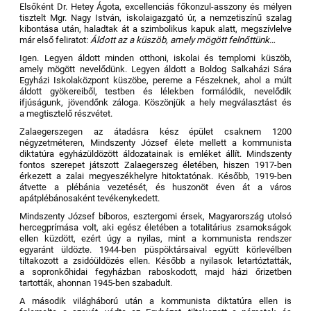
Elsőként Dr. Hetey Ágota, excellenciás főkonzul-asszony és mélyen
tisztelt Mgr. Nagy István, iskolaigazgató úr, a nemzetiszínű szalag
kibontása után, haladtak át a szimbolikus kapuk alatt, megszívlelve
már első feliratot:
Áldott az a küszöb, amely mögött felnőttünk…
Igen. Legyen áldott minden otthoni, iskolai és templomi küszöb,
amely mögött nevelődünk. Legyen áldott a Boldog Salkaházi Sára
Egyházi Iskolaközpont küszöbe, pereme a Fészeknek, ahol a múlt
áldott gyökereiből, testben és lélekben formálódik, nevelődik
ifjúságunk, jövendőnk záloga. Köszönjük a hely megválasztást és
a megtisztelő részvétet.
Zalaegerszegen az átadásra kész épület csaknem 1200
négyzetméteren, Mindszenty József élete mellett a kommunista
diktatúra egyházüldözött áldozatainak is emléket állít. Mindszenty
fontos szerepet játszott Zalaegerszeg életében, hiszen 1917-ben
érkezett a zalai megyeszékhelyre hitoktatónak. Később, 1919-ben
átvette a plébánia vezetését, és huszonöt éven át a város
apátplébánosaként tevékenykedett.
Mindszenty József bíboros, esztergomi érsek, Magyarország utolsó
hercegprímása volt, aki egész életében a totalitárius zsarnokságok
ellen küzdött, ezért úgy a nyilas, mint a kommunista rendszer
egyaránt üldözte. 1944-ben püspöktársaival együtt körlevélben
tiltakozott a zsidóüldözés ellen. Később a nyilasok letartóztatták,
a sopronkőhidai fegyházban raboskodott, majd házi őrizetben
tartották, ahonnan 1945-ben szabadult.
A második világháború után a kommunista diktatúra ellen is