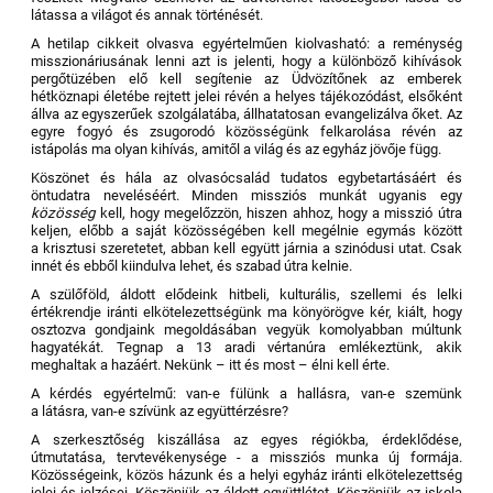
látassa a világot és annak történését.
A hetilap cikkeit olvasva egyértelműen kiolvasható: a reménység
misszionáriusának lenni azt is jelenti, hogy a különböző kihívások
pergőtüzében elő kell segítenie az Üdvözítőnek az emberek
hétköznapi életébe rejtett jelei révén a helyes tájékozódást, elsőként
állva az egyszerűek szolgálatába, állhatatosan evangelizálva őket. Az
egyre fogyó és zsugorodó közösségünk felkarolása révén az
istápolás ma olyan kihívás, amitől a világ és az egyház jövője függ.
Köszönet és hála az olvasócsalád tudatos egybetartásáért és
öntudatra neveléséért. Minden missziós munkát ugyanis egy
közösség
kell, hogy megelőzzön, hiszen ahhoz, hogy a misszió útra
keljen, előbb a saját közösségében kell megélnie egymás között
a krisztusi szeretetet, abban kell együtt járnia a szinódusi utat. Csak
innét és ebből kiindulva lehet, és szabad útra kelnie.
A szülőföld, áldott elődeink hitbeli, kulturális, szellemi és lelki
értékrendje iránti elkötelezettségünk ma könyörögve kér, kiált, hogy
osztozva gondjaink megoldásában vegyük komolyabban múltunk
hagyatékát. Tegnap a 13 aradi vértanúra emlékeztünk, akik
meghaltak a hazáért. Nekünk – itt és most – élni kell érte.
A kérdés egyértelmű: van-e fülünk a hallásra, van-e szemünk
a látásra, van-e szívünk az együttérzésre?
A szerkesztőség kiszállása az egyes régiókba, érdeklődése,
útmutatása, tervtevékenysége - a missziós munka új formája.
Közösségeink, közös házunk és a helyi egyház iránti elkötelezettség
jelei és jelzései. Köszönjük az áldott együttlétet. Köszönjük az iskola