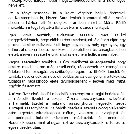
- Közép-kelet Európa népei megszentelődésének is a különleges
helye lett.
Ezt a tényt nemcsak itt a keleti végeken halljuk örömmel,
de Komáromban is, hiszen Sára testvér komáromi ottléte során
abban a házban élt és dolgozott, amiben most a Mária Rádió
működik, mintegy folytatva Sára testvér missziós munkáját.
Igen. Amit teszünk, tudatosan tesszük, mert szilárd
meggyőződésünk, hogy előbb-utóbb mindnyájunk életében eljön egy
pillanat, amikor rájövünk: kell, hogy legyen egy hely, egy nyelv, egy
otthon, ahol az ember az övéi között, szeretetben, biztonságban élheti
életét, ahová visszatérhetünk, ahol az élet nem hullik a semmibe.
Vagyis szeretnénk továbbra is úgy imádkozni és engesztelni, hogy
amikor majd - a ma még kételkedők, rádöbbenek az evangélium
értékrend fontosságára és szükségességére - az itt élők, tanulók és
tanítók, nevelendők és nevelők példás és az evangéliumi értékekhez
tudatosan ragaszkodó élete gyümölcseként - legyen még
haza,
egyház és nemzet.
A rózsafüzér első tizedét a bodollói asszonykórus tagjai imádkozták,
a második tizedet a szepsi Živena asszonykórus szlovákul,
a harmadik tizedet a makranci asszonykórus, negyedik tizedet
a szepsi asszonykórus. Az ötödik tizedet a szepsi Boldog Salkaházi
Sára Egyházi Iskolaközpont diákjai, valamint a szögligeti és
a perkupai fiatalok közösen imádkozták és énekeltek.
Hasonlóképpen, mint ahogyan ezt az asszonykórusok is tették az
egyes tizedek után.