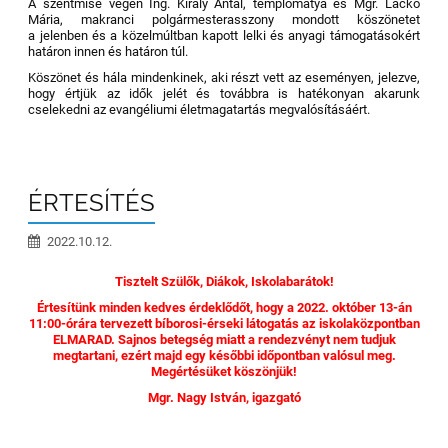
A szentmise végén Ing. Király Antal, templomatya és Mgr. Lacko
Mária, makranci polgármesterasszony mondott köszönetet
a jelenben és a közelmúltban kapott lelki és anyagi támogatásokért
határon innen és határon túl.
Köszönet és hála mindenkinek, aki részt vett az eseményen, jelezve,
hogy értjük az idők jelét és továbbra is hatékonyan akarunk
cselekedni az evangéliumi életmagatartás megvalósításáért.
ÉRTESÍTÉS
2022.10.12.
Tisztelt Szülők, Diákok, Iskolabarátok!
Értesítünk minden kedves érdeklődőt, hogy a 2022. október 13-án
11:00-órára tervezett bíborosi-érseki látogatás az iskolaközpontban
ELMARAD. Sajnos betegség miatt a rendezvényt nem tudjuk
megtartani, ezért majd egy későbbi időpontban valósul meg.
Megértésüket köszönjük!
Mgr. Nagy István, igazgató