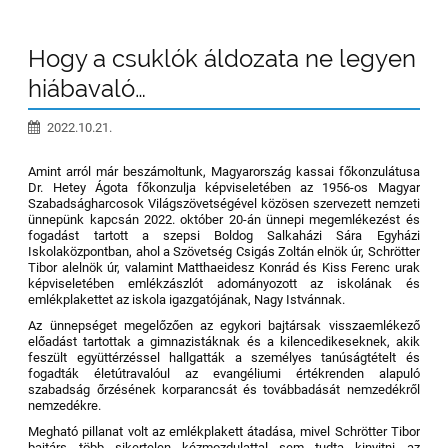
Hogy a csuklók áldozata ne legyen
hiábavaló…
2022.10.21.
Amint arról már beszámoltunk, Magyarország kassai főkonzulátusa
Dr. Hetey Ágota főkonzulja képviseletében az 1956-os Magyar
Szabadságharcosok Világszövetségével közösen szervezett nemzeti
ünnepünk kapcsán 2022. október 20-án ünnepi megemlékezést és
fogadást tartott a szepsi Boldog Salkaházi Sára Egyházi
Iskolaközpontban, ahol a Szövetség Csigás Zoltán elnök úr, Schrötter
Tibor alelnök úr, valamint Matthaeidesz Konrád és Kiss Ferenc urak
képviseletében emlékzászlót adományozott az iskolának és
emlékplakettet az iskola igazgatójának, Nagy Istvánnak.
Az ünnepséget megelőzően az egykori bajtársak visszaemlékező
előadást tartottak a gimnazistáknak és a kilencedikeseknek, akik
feszült együttérzéssel hallgatták a személyes tanúságtételt és
fogadták életútravalóul az evangéliumi értékrenden alapuló
szabadság őrzésének korparancsát és továbbadását nemzedékről
nemzedékre.
Megható pillanat volt az emlékplakett átadása, mivel Schrötter Tibor
bajtárs több sikertelen kézmozdulattal sem tudta kinyitni az