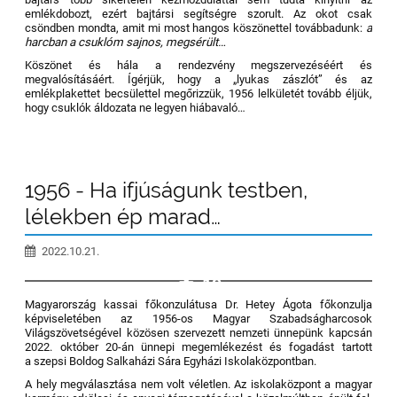
emlékdobozt, ezért bajtársi segítségre szorult. Az okot csak
csöndben mondta, amit mi most hangos köszönettel továbbadunk:
a
harcban a csuklóm sajnos, megsérült…
Köszönet és hála a rendezvény megszervezéséért és
megvalósításáért. Ígérjük, hogy a „lyukas zászlót” és az
emlékplakettet becsülettel megőrizzük, 1956 lelkületét tovább éljük,
hogy csuklók áldozata ne legyen hiábavaló…
1956 - Ha ifjúságunk testben,
lélekben ép marad…
2022.10.21.
19
Magyarország kassai főkonzulátusa Dr. Hetey Ágota főkonzulja
képviseletében az 1956-os Magyar Szabadságharcosok
Világszövetségével közösen szervezett nemzeti ünnepünk kapcsán
2022. október 20-án ünnepi megemlékezést és fogadást tartott
a szepsi Boldog Salkaházi Sára Egyházi Iskolaközpontban.
A hely megválasztása nem volt véletlen. Az iskolaközpont a magyar