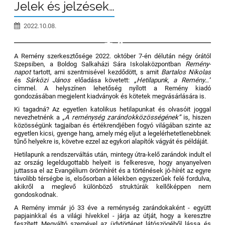
Jelek és jelzések…
2022.10.08.
2
A Remény szerkesztősége 2022. október 7-én délután négy órától
Szepsiben, a Boldog Salkaházi Sára Iskolaközpontban
Remény-
napot
tartott, ami szentmisével kezdődött, s amit
Bartalos Nikolas
és
Sárközi János
előadása követett:
„Hetilapunk, a Remény…”
címmel. A helyszínen lehetőség nyílott a Remény kiadó
gondozásában megjelent kiadványok és kötetek megvásárlására is.
Ki tagadná? Az egyetlen katolikus hetilapunkat és olvasóit joggal
nevezhetnénk a
„A reménység zarándokközösségének”
is, hiszen
közösségünk tagjaiban és értékrendjében fogyó világában szinte az
egyetlen kicsi, gyenge hang,
amely még eljut a legelérhetetlenebbnek
tűnő helyekre is, követve ezzel az egykori alapítók vágyát és példáját.
Hetilapunk a rendszerváltás után, mintegy útra-kelő zarándok indult el
az ország legeldugottabb helyeit is felkeresve, hogy anyanyelven
juttassa el az Evangélium örömhírét és a történések jó-hírét az egyre
távolibb térségbe is, elsősorban a lélekben egyszerűek felé fordulva,
akikről a meglevő különböző struktúrák kellőképpen nem
gondoskodnak.
A Remény immár jó 33 éve a reménység zarándokaként - együtt
papjainkkal és a világi hívekkel - járja az útját, hogy a keresztre
feszített Megváltó szemével az üdvtörténet látószögéből lássa és