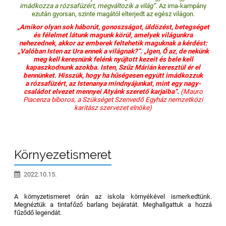
imádkozza a rózsafüzért, megváltozik a világ”.
Az ima-kampány
ezután gyorsan, szinte magától elterjedt az egész világon.
„Amikor olyan sok háborút, gonoszságot, üldözést, betegséget
és félelmet látunk magunk körül, amelyek világunkra
nehezednek, akkor az emberek feltehetik maguknak a kérdést:
„Valóban Isten az Ura ennek a világnak?”. „Igen, Ő az, de nekünk
meg kell keresnünk felénk nyújtott kezeit és bele kell
kapaszkodnunk azokba. Isten, Szűz Márián keresztül ér el
bennünket. Hisszük, hogy ha hűségesen együtt imádkozzuk
a rózsafüzért, az Istenanya mindnyájunkat, mint egy nagy-
családot elvezet mennyei Atyánk szerető karjaiba”.
(Mauro
Piacenza bíboros, a Szükséget Szenvedő Egyház nemzetközi
karitász szervezet elnöke)
Környezetismeret
2022.10.15.
A környzetismeret órán az iskola környékével ismerkedtünk.
Megnéztük a tintafőző barlang bejáratát. Meghallgattuk a hozzá
fűződő legendát.