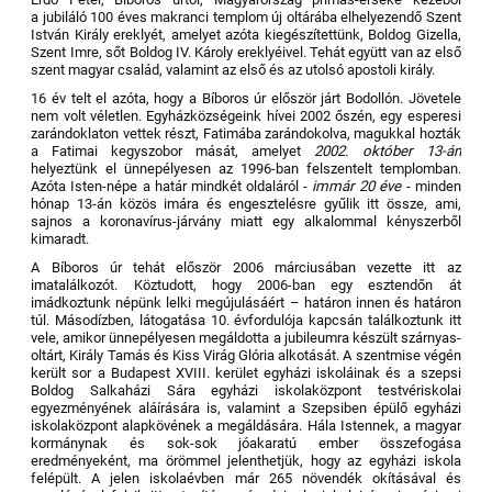
a jubiláló 100 éves makranci templom új oltárába elhelyezendő Szent
István Király ereklyét, amelyet azóta kiegészítettünk, Boldog Gizella,
Szent Imre, sőt Boldog IV. Károly ereklyéivel. Tehát együtt van az első
szent magyar család, valamint az első és az utolsó apostoli király.
16 év telt el azóta, hogy a Bíboros úr először járt Bodollón. Jövetele
nem volt véletlen. Egyházközségeink hívei 2002 őszén, egy esperesi
zarándoklaton vettek részt, Fatimába zarándokolva, magukkal hozták
a Fatimai kegyszobor mását, amelyet
2002. október 13-án
helyeztünk el ünnepélyesen az 1996-ban felszentelt templomban.
Azóta Isten-népe a határ mindkét oldaláról -
immár 20 éve
- minden
hónap 13-án közös imára és engesztelésre gyűlik itt össze, ami,
sajnos a koronavírus-járvány miatt egy alkalommal kényszerből
kimaradt.
A Bíboros úr tehát először 2006 márciusában vezette itt az
imatalálkozót. Köztudott, hogy 2006-ban egy esztendőn át
imádkoztunk népünk lelki megújulásáért – határon innen és határon
túl. Másodízben, látogatása 10. évfordulója kapcsán találkoztunk itt
vele, amikor ünnepélyesen megáldotta a jubileumra készült szárnyas-
oltárt, Király Tamás és Kiss Virág Glória alkotását. A szentmise végén
került sor a Budapest XVIII. kerület egyházi iskoláinak és a szepsi
Boldog Salkaházi Sára egyházi iskolaközpont testvériskolai
egyezményének aláírására is, valamint a Szepsiben épülő egyházi
iskolaközpont alapkövének a megáldására. Hála Istennek, a magyar
kormánynak és sok-sok jóakaratú ember összefogása
eredményeként, ma örömmel jelenthetjük, hogy az egyházi iskola
felépült. A jelen iskolaévben már 265 növendék okításával és