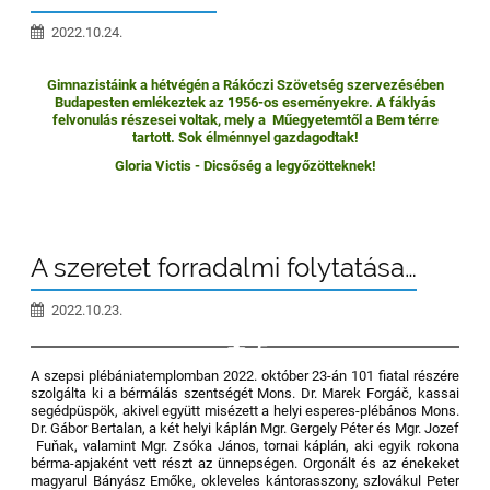
2022.10.24.
Gimnazistáink a hétvégén a Rákóczi Szövetség szervezésében
Budapesten emlékeztek az 1956-os eseményekre. A fáklyás
felvonulás részesei voltak, mely a Műegyetemtől a Bem térre
tartott. Sok élménnyel gazdagodtak!
Gloria Victis - Dicsőség a legyőzötteknek!
A szeretet forradalmi folytatása…
2022.10.23.
5
A szepsi plébániatemplomban 2022. október 23-án 101 fiatal részére
szolgálta ki a bérmálás szentségét Mons. Dr. Marek Forgáč, kassai
segédpüspök, akivel együtt misézett a helyi esperes-plébános Mons.
Dr. Gábor Bertalan, a két helyi káplán Mgr. Gergely Péter és Mgr. Jozef
Fuňak, valamint Mgr. Zsóka János, tornai káplán, aki egyik rokona
bérma-apjaként vett részt az ünnepségen. Orgonált és az énekeket
magyarul Bányász Emőke, okleveles kántorasszony, szlovákul Peter