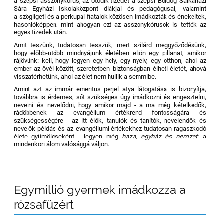
a szepsi asszonykórus, az ötödik tizedet a szepsi Boldog Salkaházi
Sára Egyházi Iskolaközpont diákjai és pedagógusai, valamint
a szögligeti és a perkupai fiatalok közösen imádkozták és énekeltek,
hasonlóképpen, mint ahogyan ezt az asszonykórusok is tették az
egyes tizedek után.
Amit teszünk, tudatosan tesszük, mert szilárd meggyőződésünk,
hogy előbb-utóbb mindnyájunk életében eljön egy pillanat, amikor
rájövünk: kell, hogy legyen egy hely, egy nyelv, egy otthon, ahol az
ember az övéi között, szeretetben, biztonságban élheti életét, ahová
visszatérhetünk, ahol az élet nem hullik a semmibe.
Amint azt az immár emeritus perjel atya látogatása is bizonyítja,
továbbra is érdemes, sőt szükséges úgy imádkozni és engesztelni,
nevelni és nevelődni, hogy amikor majd - a ma még kételkedők,
rádöbbenek az evangélium értékrend fontosságára és
szükségességére - az itt élők, tanulók és tanítók, nevelendők és
nevelők példás és az evangéliumi értékekhez tudatosan ragaszkodó
élete gyümölcseként - legyen még
haza, egyház és nemzet:
a
mindenkori álom valósággá váljon.
Egymillió gyermek imádkozza a
rózsafüzért