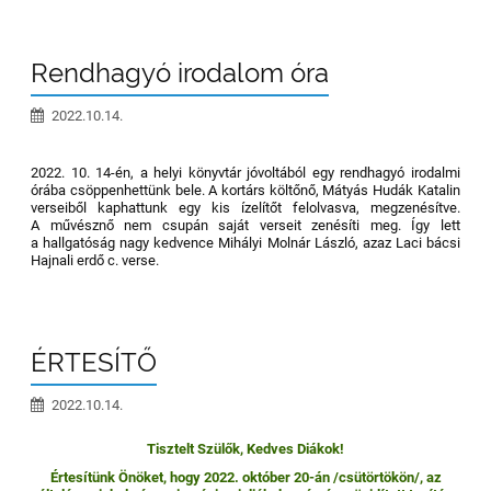
Rendhagyó irodalom óra
2022.10.14.
2022. 10. 14-én, a helyi könyvtár jóvoltából egy rendhagyó irodalmi
órába csöppenhettünk bele. A kortárs költőnő, Mátyás Hudák Katalin
verseiből kaphattunk egy kis ízelítőt felolvasva, megzenésítve.
A művésznő nem csupán saját verseit zenésíti meg. Így lett
a hallgatóság nagy kedvence Mihályi Molnár László, azaz Laci bácsi
Hajnali erdő c. verse.
ÉRTESÍTŐ
2022.10.14.
Tisztelt Szülők, Kedves Diákok!
Értesítünk Önöket, hogy 2022. október 20-án /csütörtökön/, az