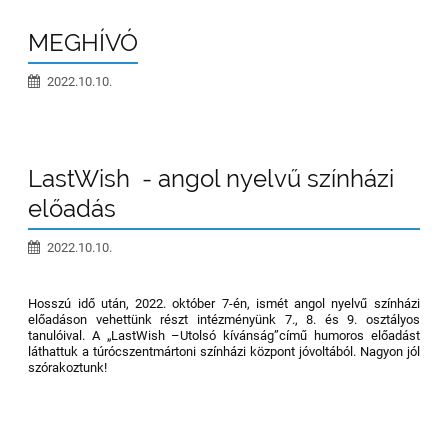
MEGHÍVÓ
2022.10.10.
LastWish - angol nyelvű színházi
előadás
2022.10.10.
Hosszú idő után, 2022. október 7-én, ismét angol nyelvű színházi
előadáson vehettünk részt intézményünk 7., 8. és 9. osztályos
tanulóival. A „LastWish –Utolsó kívánság”című humoros előadást
láthattuk a túrócszentmártoni színházi központ jóvoltából. Nagyon jól
szórakoztunk!