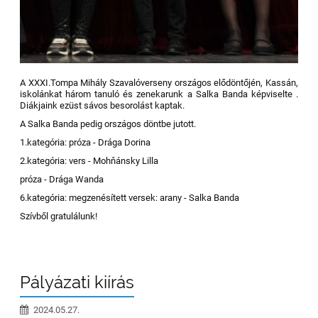
A XXXI.Tompa Mihály Szavalóverseny országos elődöntőjén, Kassán,
iskolánkat három tanuló és zenekarunk a Salka Banda képviselte .
Diákjaink ezüst sávos besorolást kaptak.
A Salka Banda pedig országos döntbe jutott.
1.kategória: próza - Drága Dorina
2.kategória: vers - Mohňánsky Lilla
próza - Drága Wanda
6.kategória: megzenésített versek: arany - Salka Banda
Szívből gratulálunk!
Pályázati kiírás
2024.05.27.