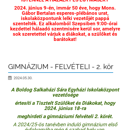
2024. június 9-én, immár 50 éve, hogy Mons.
Gábor Bertalan esperes-plébános urat,
iskolaközpontunk lelki vezetőjét pappá
szentelték. Ez alkalomból Szepsiben 9:00-órai
kezdettel hálaadó szentmisére kerül sor, amelyre
sok szeretettel várjuk a diákokat, a szülőket és
barátokat!
GIMNÁZIUM - FELVÉTELI - 2. kör
2024.05.30.
A Boldog Salkaházi Sára Egyházi Iskolaközpont
vezetősége
értesíti a Tisztelt Szülőket és Diákokat, hogy
2024. június 18-ra
meghirdeti
a gimnáziumi felvételi 2. körét.
A 2024/25-ös tanévben induló gimnázium első
évfolyamába még 6 szabad hely van.