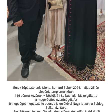
Érsek főpásztorunk, Mons. Bernard Bober, 2024. május 25-én
plébániatemplomunkban
116 bérmálkozónak – köztük 21 Salkásnak - kiszolgáltatta
a megerősítés szentségét. Az
ünnepséget megtisztelte becses jelenlétével Nagy István, a Boldog
Salkaházi Sára
Iskolaközpont igazgatója, akit érsekfőpásztor külön is üdvözölt.