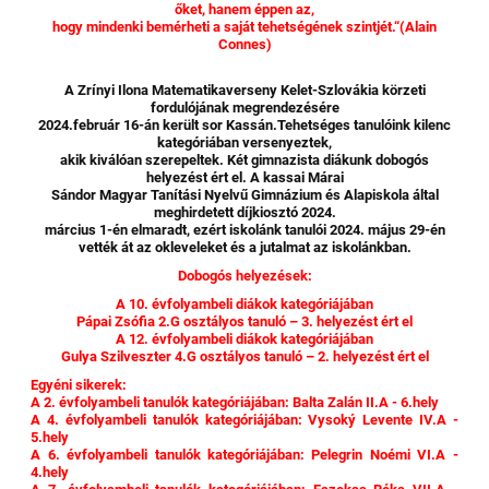
őket, hanem éppen az,
hogy mindenki bemérheti a saját tehetségének szintjét.“(Alain
Connes)
A Zrínyi Ilona Matematikaverseny Kelet-Szlovákia körzeti
fordulójának megrendezésére
2024.február 16-án került sor Kassán.Tehetséges tanulóink kilenc
kategóriában versenyeztek,
akik kiválóan szerepeltek. Két gimnazista diákunk dobogós
helyezést ért el. A kassai Márai
Sándor Magyar Tanítási Nyelvű Gimnázium és Alapiskola által
meghirdetett díjkiosztó 2024.
március 1-én elmaradt, ezért iskolánk tanulói 2024. május 29-én
vették át az okleveleket és a jutalmat az iskolánkban.
Dobogós helyezések:
A 10. évfolyambeli diákok kategóriájában
Pápai Zsófia 2.G osztályos tanuló – 3. helyezést ért el
A 12. évfolyambeli diákok kategóriájában
Gulya Szilveszter 4.G osztályos tanuló – 2. helyezést ért el
Egyéni sikerek:
A 2. évfolyambeli tanulók kategóriájában: Balta Zalán II.A - 6.hely
A 4. évfolyambeli tanulók kategóriájában: Vysoký Levente IV.A -
5.hely
A 6. évfolyambeli tanulók kategóriájában: Pelegrin Noémi VI.A -
4.hely