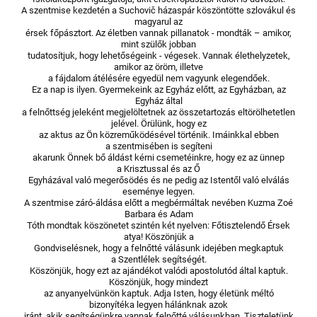
A szentmise kezdetén a Suchovič házaspár köszöntötte szlovákul és
magyarul az
érsek főpásztort. Az életben vannak pillanatok - mondták – amikor,
mint szülők jobban
tudatosítjuk, hogy lehetőségeink - végesek. Vannak élethelyzetek,
amikor az öröm, illetve
a fájdalom átélésére egyedül nem vagyunk elegendőek.
Ez a nap is ilyen. Gyermekeink az Egyház előtt, az Egyházban, az
Egyház által
a felnőttség jeleként megjelöltetnek az összetartozás eltörölhetetlen
jelével. Örülünk, hogy ez
az aktus az Ön közreműködésével történik. Imáinkkal ebben
a szentmisében is segíteni
akarunk Önnek bő áldást kérni csemetéinkre, hogy ez az ünnep
a Krisztussal és az Ő
Egyházával való megerősödés és ne pedig az Istentől való elválás
eseménye legyen.
A szentmise záró-áldása előtt a megbérmáltak nevében Kuzma Zoé
Barbara és Adam
Tóth mondtak köszönetet szintén két nyelven: Főtisztelendő Érsek
atya! Köszönjük a
Gondviselésnek, hogy a felnőtté válásunk idejében megkaptuk
a Szentlélek segítségét.
Köszönjük, hogy ezt az ajándékot valódi apostolutód által kaptuk.
Köszönjük, hogy mindezt
az anyanyelvünkön kaptuk. Adja Isten, hogy életünk méltó
bizonyítéka legyen hálánknak azok
iránt, akik segítségünkre vannak felnőtté válásunkban. Tiszteletünk