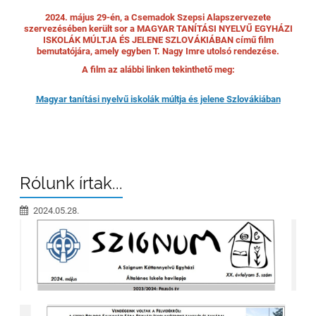
2024. május 29-én, a Csemadok Szepsi Alapszervezete
szervezésében került sor a MAGYAR TANÍTÁSI NYELVŰ EGYHÁZI
ISKOLÁK MÚLTJA ÉS JELENE SZLOVÁKIÁBAN című film
bemutatójára, amely egyben T. Nagy Imre utolsó rendezése.
A film az alábbi linken tekinthető meg:
Magyar tanítási nyelvű iskolák múltja és jelene Szlovákiában
Rólunk írtak...
2024.05.28.