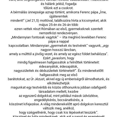
és hálánk jeléül, fogadja
tőlünk ezt a csokrot.
A bérmálás ünnepsége aznap történt, amikorra Ferenc pápa „Íme,
újjáteremtek
mindent!” (Jel 21,5) mottóval, találkozóra hívta a kicsinyeket, akik
május 25-én és 26-án több
ezren vettek részt Rómában az első, gyermekeknek szentelt
nemzetközi rendezvényen.
„Mindannyian fontosak vagytok” – írta meghívó levelében Ferenc
pápa a nappal
kapcsolatban. Mindannyian „gyermekek és testvérek” vagyunk, „egy
nagyon hosszú láncban,
amely a múlttól a jövőig vezet, és amely az egész földet behálózza”.
Ezért „javaslom, hogy
mindig figyelmesen hallgassátok a felnőttek történeteit:
édesanyátok, édesapátok,
nagyszüleitek és dédszüleitek történeteit!”. És mindenekelőtt
hallgassátok meg az első
barátotokat, az Úr Jézust, akivel egy új emberiségről álmodhatunk, és
elkötelezhetjük
magunkat egy testvéribb és közös otthonunkra jobban odafigyelő
társadalom mellett, kezdve
az egyszerű dolgokkal, mint például mások üdvözlése,
engedélykérés, bocsánatkérés, a
köszönet kifejezése. A világ mindenekelőtt apró dolgokon keresztül
változik meg, anélkül,
hogy szégyellnénk, hogy csak kis lépéseket teszünk”.
Köszönet és hála mindenkinek, akik ezt a napot és eseményét