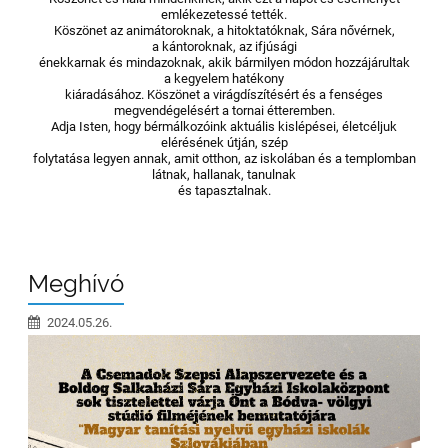
emlékezetessé tették.
Köszönet az animátoroknak, a hitoktatóknak, Sára nővérnek,
a kántoroknak, az ifjúsági
énekkarnak és mindazoknak, akik bármilyen módon hozzájárultak
a kegyelem hatékony
kiáradásához. Köszönet a virágdíszítésért és a fenséges
megvendégelésért a tornai étteremben.
Adja Isten, hogy bérmálkozóink aktuális kislépései, életcéljuk
elérésének útján, szép
folytatása legyen annak, amit otthon, az iskolában és a templomban
látnak, hallanak, tanulnak
és tapasztalnak.
Meghívó
2024.05.26.