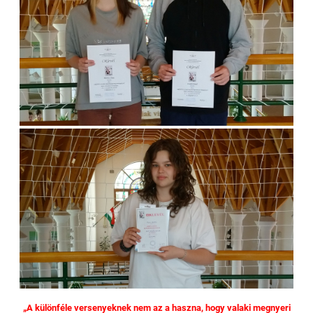
„A különféle versenyeknek nem az a haszna, hogy valaki megnyeri