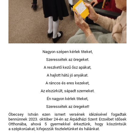
Nagyon szépen kérlek titeket,
Szeressétek az öregeket.
A reszkető kezű ősz apákat,
A hajlott hátú jó anyákat.
A ráncos és eres kezeket,
Az elszürkült, sápadt szemeket.
Én nagyon kérlek titeket,
Szeressétek az öregeket!
Óbecsey István ezen ismert versének idézésével fogadtak
bennünnek 2023. október 24-én az Árpádházi Szent Erzsébet Idősek
Otthonába, ahová 5 gyermekkel érkeztünk, hogy köszöntsük
a szépkorúakat, kifejezzük tiszteletünket és hálánkat.