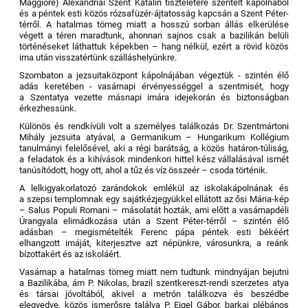
Maggiore) Alexandriai Szent Katalin tiszteletére szentelt kápolnából
és a péntek esti közös rózsafüzér-ájtatosság kapcsán a Szent Péter-
térről. A hatalmas tömeg miatt a hosszú sorban állás elkerülése
végett a téren maradtunk, ahonnan sajnos csak a bazilikán belüli
történéseket láthattuk képekben – hang nélkül, ezért a rövid közös
ima után visszatértünk szálláshelyünkre.
Szombaton a jezsuitaközpont kápolnájában végeztük - szintén élő
adás keretében - vasárnapi érvényességgel a szentmisét, hogy
a Szentatya vezette másnapi imára idejekorán és biztonságban
érkezhessünk.
Különös és rendkívüli volt a személyes találkozás Dr. Szentmártoni
Mihály jezsuita atyával, a Germanikum – Hungarikum Kollégium
tanulmányi felelősével, aki a régi barátság, a közös határon-túliság,
a feladatok és a kihívások mindenkori hittel kész vállalásával ismét
tanúsítódott, hogy ott, ahol a tűz és víz összeér – csoda történik.
A lelkigyakorlatozó zarándokok emlékül az iskolakápolnának és
a szepsi templomnak egy sajátkézjegyükkel ellátott az ősi Mária-kép
– Salus Populi Romani – másolatát hozták, ami előtt a vasárnapdéli
Úrangyala elimádkozása után a Szent Péter-térről – szintén élő
adásban – megismételték Ferenc pápa péntek esti békéért
elhangzott imáját, kiterjesztve azt népünkre, városunkra, a reánk
bízottakért és az iskoláért.
Vasárnap a hatalmas tömeg miatt nem tudtunk mindnyájan bejutni
a Bazilikába, ám P. Nikolas, brazil szentkereszt-rendi szerzetes atya
és társai jóvoltából, akivel a metrón találkozva és beszédbe
elegyedve, közös ismerősre találva P. Eigel Gábor, barkai plébános