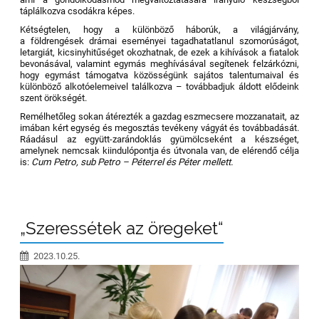
táplálkozva csodákra képes.
Kétségtelen, hogy a különböző háborúk, a világjárvány,
a földrengések drámai eseményei tagadhatatlanul szomorúságot,
letargiát, kicsinyhitűséget okozhatnak, de ezek a kihívások a fiatalok
bevonásával, valamint egymás meghívásával segítenek felzárkózni,
hogy egymást támogatva közösségünk sajátos talentumaival és
különböző alkotóelemeivel találkozva – továbbadjuk áldott elődeink
szent örökségét.
Remélhetőleg sokan átérezték a gazdag eszmecsere mozzanatait, az
imában kért egység és megosztás tevékeny vágyát és továbbadását.
Ráadásul az együtt-zarándoklás gyümölcseként a készséget,
amelynek nemcsak kiindulópontja és útvonala van, de elérendő célja
is:
Cum Petro, sub Petro – Péterrel és Péter mellett.
„Szeressétek az öregeket“
2023.10.25.