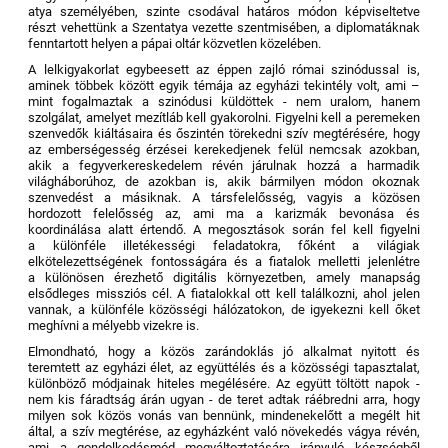
atya személyében, szinte csodával határos módon képviseltetve
részt vehettünk a Szentatya vezette szentmisében, a diplomatáknak
fenntartott helyen a pápai oltár közvetlen közelében.
A lelkigyakorlat egybeesett az éppen zajló római szinódussal is,
aminek többek között egyik témája az egyházi tekintély volt, ami –
mint fogalmaztak a szinódusi küldöttek - nem uralom, hanem
szolgálat, amelyet mezítláb kell gyakorolni. Figyelni kell a peremeken
szenvedők kiáltásaira és őszintén törekedni szív megtérésére, hogy
az emberségesség érzései kerekedjenek felül nemcsak azokban,
akik a fegyverkereskedelem révén járulnak hozzá a harmadik
világháborúhoz, de azokban is, akik bármilyen módon okoznak
szenvedést a másiknak. A társfelelősség, vagyis a közösen
hordozott felelősség az, ami ma a karizmák bevonása és
koordinálása alatt értendő. A megosztások során fel kell figyelni
a különféle illetékességi feladatokra, főként a világiak
elkötelezettségének fontosságára és a fiatalok melletti jelenlétre
a különösen érezhető digitális környezetben, amely manapság
elsődleges missziós cél. A fiatalokkal ott kell találkozni, ahol jelen
vannak, a különféle közösségi hálózatokon, de igyekezni kell őket
meghívni a mélyebb vizekre is.
Elmondható, hogy a közös zarándoklás jó alkalmat nyitott és
teremtett az egyházi élet, az együttélés és a közösségi tapasztalat,
különböző módjainak hiteles megélésére. Az együtt töltött napok -
nem kis fáradtság árán ugyan - de teret adtak ráébredni arra, hogy
milyen sok közös vonás van bennünk, mindenekelőtt a megélt hit
által, a szív megtérése, az egyházként való növekedés vágya révén,
ami a gondolkodásmód megváltoztatására irányuló készségből