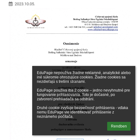
2023.10.05.
EduPage nepoužíva žiadne reklamné, analytické alebo 
iné súkromie ohrozujúce cookies. Žiadne cookies sa 
nezdieľajú s tretími stranami.

EduPage používa iba 2 cookie – jedno nevyhnutné pre 
fungovanie prihlasovania. Toto je dočasné, po 
zatvorení prehliadača sa odstráni.

Druhé cookie zvyšuje bezpečnosť prihlásenia - vďaka 
nemu EduPage vie identifikovať prihlásenie z 
neznámeho počítača.
Rendben