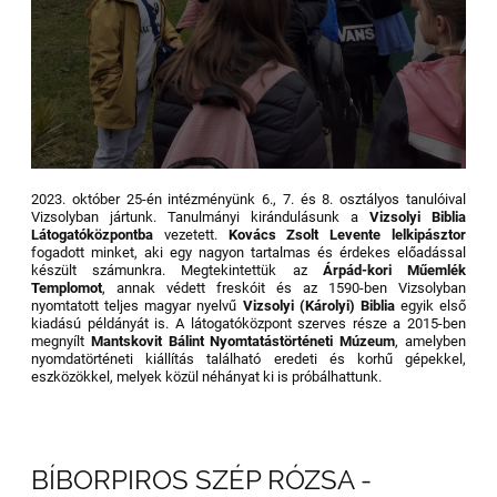
2023. október 25-én intézményünk 6., 7. és 8. osztályos tanulóival
Vizsolyban jártunk. Tanulmányi kirándulásunk a
Vizsolyi Biblia
Látogatóközpontba
vezetett.
Kovács Zsolt Levente lelkipásztor
fogadott minket, aki egy nagyon tartalmas és érdekes előadással
készült számunkra. Megtekintettük az
Árpád-kori Műemlék
Templomot
, annak védett freskóit és az 1590-ben Vizsolyban
nyomtatott teljes magyar nyelvű
Vizsolyi (Károlyi) Biblia
egyik első
kiadású példányát is. A látogatóközpont szerves része a 2015-ben
megnyílt
Mantskovit Bálint Nyomtatástörténeti Múzeum
, amelyben
nyomdatörténeti kiállítás található eredeti és korhű gépekkel,
eszközökkel, melyek közül néhányat ki is próbálhattunk.
BÍBORPIROS SZÉP RÓZSA -