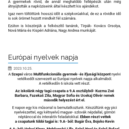
A gyermekek rövid, de annál meghatóbb fellépésük után még
átnyújtották a napköziseink által készített kis ajándékot.
Igaz nem töltöttünk hosszú időt a szépkorúakkal, de ez a rövidke idő
is sok örömet hozott mindkét fél számára.
Ezúton is köszönjük a felkészítő tanárok, Tirpák- Kovács Orsolya,
Nová Mária és Kispéri Adriána, Nagy Andrea munkáját.
Európai nyelvek napja
2023.10.25.
A
Szepsi
város
Multifunkcionális gyermek- és ifjusági központ
nyelvi
vetélkedőt szervezett az Európai nyelvek napja alkalmából.
A vetélkedőn 6 iskola vett részt.
Az iskolánk négy tagú csapata a 9.A osztályból- Kuzma Zoé
Barbara, Fazekaš Zita, Magyar Sofia és Ucekaj Olivér remek
második helyezést ért el.
E napon egy kis műsorral is bemutatkoztunk. Készültünk egy pici
nyelvészettel, egy kétnyelvű magyar- szlovák népdallal, gömöri
néptánccal és interaktív
feladatokkal.
Ebben részt vettek
a csapatunk többi tagjai is: 9.A- ból: Bugár Éva, Bojsko Kevin
6.A- ból: Helyei Kinga, Mohňanský Lilla, Seleš Noel és Seleš Rafael.