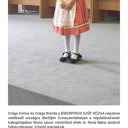
Drága Dorina és Drága Wanda a BÍBORPIROS SZÉP RÓZSA népzenei
vetélkedő országos döntőjén Dunaszerdahelyen a népdalénekesek
kategóriájában Bronz sávos minősítést értek el, Nová Mária tanárnő
felkészítésével. Szívből gratulálunk.