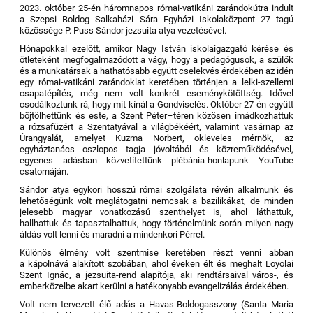
2023. október 25-én háromnapos római-vatikáni zarándokútra indult
a Szepsi Boldog Salkaházi Sára Egyházi Iskolaközpont 27 tagú
közössége P. Puss Sándor jezsuita atya vezetésével.
Hónapokkal ezelőtt, amikor Nagy István iskolaigazgató kérése és
ötleteként megfogalmazódott a vágy, hogy a pedagógusok, a szülők
és a munkatársak a hathatósabb együtt cselekvés érdekében az idén
egy római-vatikáni zarándoklat keretében történjen a lelki-szellemi
csapatépítés, még nem volt konkrét eseménykötöttség. Idővel
csodálkoztunk rá, hogy mit kínál a Gondviselés. Október 27-én együtt
böjtölhettünk és este, a Szent Péter–téren közösen imádkozhattuk
a rózsafüzért a Szentatyával a világbékéért, valamint vasárnap az
Úrangyalát, amelyet Kuzma Norbert, okleveles mérnök, az
egyháztanács oszlopos tagja jóvoltából és közreműködésével,
egyenes adásban közvetítettünk plébánia-honlapunk YouTube
csatornáján.
Sándor atya egykori hosszú római szolgálata révén alkalmunk és
lehetőségünk volt meglátogatni nemcsak a bazilikákat, de minden
jelesebb magyar vonatkozású szenthelyet is, ahol láthattuk,
hallhattuk és tapasztalhattuk, hogy történelmünk során milyen nagy
áldás volt lenni és maradni a mindenkori Pérrel.
Különös élmény volt szentmise keretében részt venni abban
a kápolnává alakított szobában, ahol éveken élt és meghalt Loyolai
Szent Ignác, a jezsuita-rend alapítója, aki rendtársaival város-, és
emberközelbe akart kerülni a hatékonyabb evangelizálás érdekében.
Volt nem tervezett élő adás a Havas-Boldogasszony (Santa Maria