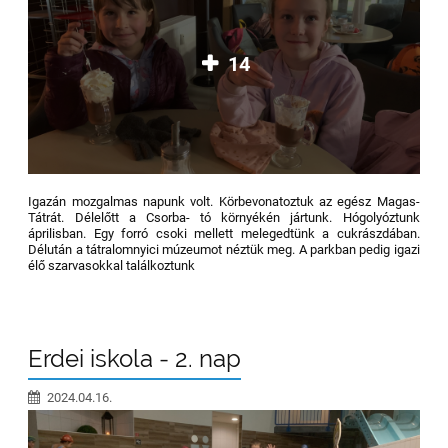
14
Igazán mozgalmas napunk volt. Körbevonatoztuk az egész Magas-
Tátrát. Délelőtt a Csorba- tó környékén jártunk. Hógolyóztunk
áprilisban. Egy forró csoki mellett melegedtünk a cukrászdában.
Délután a tátralomnyici múzeumot néztük meg. A parkban pedig igazi
élő szarvasokkal találkoztunk
Erdei iskola - 2. nap
2024.04.16.