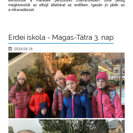
elköltöttük a maradék pénzünket Ótátrafüreden. Este pedig
megkerestük az elbújt állatokat az erdőben. Igazán jó játék ez
a rókavadászat.
Erdei iskola - Magas-Tátra 3. nap
2024.04.18.