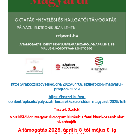
https://rakocziszovetseg.org/2025/04/08/szulofoldon-magyarul-
program-2025/
https://bgazrt.hu/wp-
content/uploads/palyazati_kiirasok/szulofoldon_magyarul/2025/felhivas
Tisztelt Szülők!
A Szülőföldön Magyarul Program kiírását a fenti hivatkozások alatt
olvashatják.
A támogatás 2025. április 8-tól május 8-ig