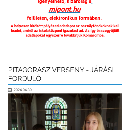
igényelhető, kizárólag a
mipont.hu
felületen, elektronikus formában.
A helyesen kitöltött pályázati adatlapot az osztályfönököknek kell
leadni, amiről az iskolaközpont igazolást ad. Az így összegyűjtött
adatlapokat egyszerre továbbítjuk Komáromba.
PITAGORASZ VERSENY - JÁRÁSI
FORDULÓ
2024.04.30.