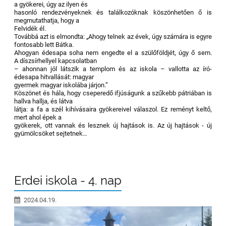
a gyökerei, úgy az ilyen és
hasonló rendezvényeknek és találkozóknak köszönhetően ő is
megmutathatja, hogy a
Felvidék él.
Továbbá azt is elmondta: „Ahogy telnek az évek, úgy számára is egyre
fontosabb lett Bátka.
Ahogyan édesapa soha nem engedte el a szülőföldjét, úgy ő sem.
A díszsírhellyel kapcsolatban
– ahonnan jól látszik a templom és az iskola – vallotta az író-
édesapa hitvallását: magyar
gyermek magyar iskolába járjon.”
Köszönet és hála, hogy cseperedő ifjúságunk a szűkebb pátriában is
hallva hallja, és látva
látja: a fa a szél kihívásaira gyökereivel válaszol. Ez reményt keltő,
mert ahol épek a
gyökerek, ott vannak és lesznek új hajtások is. Az új hajtások - új
gyümölcsöket sejtetnek…
Erdei iskola - 4. nap
2024.04.19.