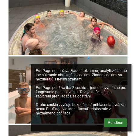
EduPage nepoužíva žiadne reklamné, analytické alebo 
iné súkromie ohrozujúce cookies. Žiadne cookies sa 
nezdieľajú s tretími stranami.

EduPage používa iba 2 cookie – jedno nevyhnutné pre 
fungovanie prihlasovania. Toto je dočasné, po 
zatvorení prehliadača sa odstráni.

Druhé cookie zvyšuje bezpečnosť prihlásenia - vďaka 
nemu EduPage vie identifikovať prihlásenie z 
neznámeho počítača.
Rendben