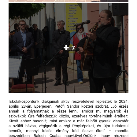
7
Iskolaközpontunk diákjainak aktív részvételével leplezték le 2024.
április 23-án, Eperjesen, Petőfi Sándor köztéri szobrát.
„Jó érzés
annak a folyamatnak a része lenni, amikor mi, magyarok és
szlovákok újra felfedezzük közös, ezeréves történelmünk értékeit.
Kicsit ahhoz hasonlít, mint amikor a már felnőtt gyerek visszatér
a szülői házba, végignézik a régi fényképeket, és újra tudatosul
bennük, mennyi közös élmény köti össze őket” – mondta
beszédében Balogh Csaba nagykövet.
Örülünk, hogy részesei