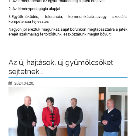
1. Az ismerkedéstől az együttműködésig a játék erejével
2. Az élménypedagógia alapjai
3.Együttműködés, tolerancia, kommunikáció...avagy szociális
kompetencia fejlesztés
Nagyon jól éreztük magunkat, saját bőrünkön megtapasztalva a játék
erejét szakmailag feltöltődtünk, eszköztárunk megint bővült!
Az új hajtások, új gyümölcsöket
sejtetnek…
2024.04.20.