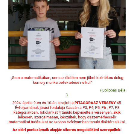
„Sem a matematikában, sem az életben nem jöhet ki értékes dolog
komoly munka befektetése nélkül.“
(
Bollobás Béla
)
2024. április 9-én és 10-én lezajlott a
PITAGORASZ VERSENY
45.
Évfolyamának járási fordulója Kassán a P3, P4, P5, P6 , P7, P8
kategóriákban
.
Iskolánkat 4 tanuló képviselte a versenyen
, akik
lelkesen, szorgalmasan, készültek, hogy összemérhessék
matematikai tudásukat az azonos évfolyamban tanuló diáktársaikkal.
Az elért pontszámaik alapján sikeres megoldóként szerepeltek: