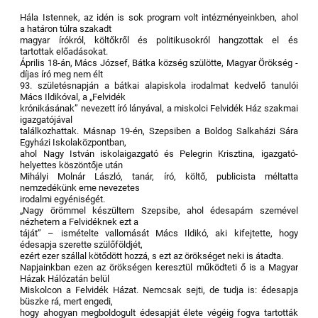
Hála Istennek, az idén is sok program volt intézményeinkben, ahol
a határon túlra szakadt
magyar írókról, költőkről és politikusokról hangzottak el és
tartottak előadásokat.
Április 18-án, Mács József, Bátka község szülötte, Magyar Örökség -
díjas író meg nem élt
93. születésnapján a bátkai alapiskola irodalmat kedvelő tanulói
Mács Ildikóval, a „Felvidék
krónikásának” nevezett író lányával, a miskolci Felvidék Ház szakmai
igazgatójával
találkozhattak. Másnap 19-én, Szepsiben a Boldog Salkaházi Sára
Egyházi Iskolaközpontban,
ahol Nagy István iskolaigazgató és Pelegrin Krisztina, igazgató-
helyettes köszöntője után
Mihályi Molnár László, tanár, író, költő, publicista méltatta
nemzedékünk eme nevezetes
irodalmi egyéniségét.
„Nagy örömmel készültem Szepsibe, ahol édesapám szemével
nézhetem a Felvidéknek ezt a
táját” – ismételte vallomását Mács Ildikó, aki kifejtette, hogy
édesapja szerette szülőföldjét,
ezért ezer szállal kötődött hozzá, s ezt az örökséget neki is átadta.
Napjainkban ezen az örökségen keresztül működteti ő is a Magyar
Házak Hálózatán belül
Miskolcon a Felvidék Házat. Nemcsak sejti, de tudja is: édesapja
büszke rá, mert engedi,
hogy ahogyan megboldogult édesapját élete végéig fogva tartották