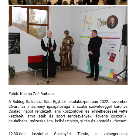
Fotók: Kuzma Zoé Barbara
A Boldog Salkaházi Sára Egyházi Iskolaközpontban 2022. november
26-án, az intézmény igazgatósága a szülői szövetséggel karöltve
Családi napot rendezett, ami köszöntővel és elmélkedéssel vette
kezdetét, amit játék és sport rendezvények, ádventi koszorúk,
csuhébaba, mézeskalács, kolbásztöltés, sütés és kóstolás követett.
12:30-órai kezdettel Szaknyéri Tünde, a zalaegerszegi