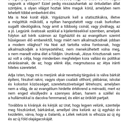
vagyunk a világon? Ezzel pedig visszazuhantak az öntudatlan állat
szintjére, s olyan világot hoztak létre maguk körül, amelyben nem
lehetett többé emberként élni.
Ma is Noé korát éljük. Vigyáznunk kell a statisztikákra, illetve
a mögöttük működő, a nyíltan hangoztatott vagy csak burkoltan
sugallt ideológiákra, hogy amit a többség csinál, vagy jóváhagy, az
a jó. Legyünk óvatosak azokkal a kijelentésekkel szemben, amelyek
folyton azt kérik számon az Egyháztól és az evangélium szerint
hűségesen élő emberektől, hogy miért nem alkalmazkodnak jobban
a modern világhoz? Ha Noé azt tartotta volna fontosnak, hogy
alkalmazkodjék a környezetéhez, nem menekülhetett volna meg,
s nem maradt volna élet a földjén. Urunknak, Jézus Krisztusnak sem
az volt a célja, hogy mindenben megfeleljen kora vallási és politikai
elvárásainak, de az, hogy elénk élje, megmutassa az Atya iránti
hiteles szeretetet.
Adja Isten, hogy mi is merjünk akár nevetség tárgyává is válva bárkát
építeni, fészket rakni, vagyis olyan családi otthont, plébániai, iskolai
és kolostori közösséget, szeretetszövetséget létrehozni, amelyben
nem a világ, de az evangélium hirdette értékrend a mérvadó, mert ez
nem enged elsüllyedni a szennyes árban, hanem a széllel és
a hullámokkal is dacolva fennmarad, és eléri az öröklét partjait.
Továbbra is kívánjuk és kérjük az Urat, hogy legyen velünk, szentelje
meg fészkünket, bárkánkat, amellyel útra kelünk az új egyházi év
kezdetén, várva, hogy a Galamb, a Lélek nekünk is elhozza az új ég
és az új föld olajágacskáját.