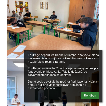
EduPage nepoužíva žiadne reklamné, analytické alebo 
iné súkromie ohrozujúce cookies. Žiadne cookies sa 
nezdieľajú s tretími stranami.

EduPage používa iba 2 cookie – jedno nevyhnutné pre 
fungovanie prihlasovania. Toto je dočasné, po 
zatvorení prehliadača sa odstráni.

Druhé cookie zvyšuje bezpečnosť prihlásenia - vďaka 
nemu EduPage vie identifikovať prihlásenie z 
neznámeho počítača.
Rendben