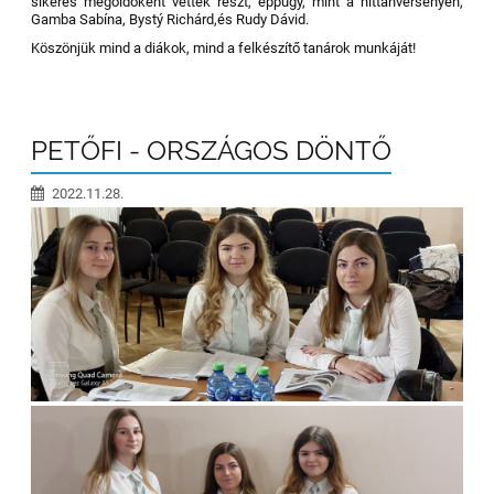
sikeres megoldóként vettek részt, éppúgy, mint a hittanversenyen,
Gamba Sabína, Bystý Richárd,és Rudy Dávid.
Köszönjük mind a diákok, mind a felkészítő tanárok munkáját!
PETŐFI - ORSZÁGOS DÖNTŐ
2022.11.28.