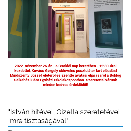
2022. névember 26-án - a Családi nap keretében - 12:30-órai
kezdettel, Kovács Gergely okleveles posztulátor tart előadást
Mindszenty József életéről és szentté avatási eljárásáról a Boldog
Salkaházi Sára Egyházi Iskolaközpontban. Szeretettel várunk
minden kedves érdeklődőt!
"István hitével, Gizella szeretetével,
Imre tisztaságával"