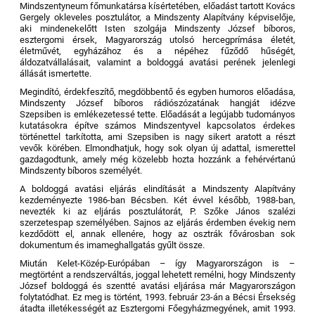
Mindszentyneum főmunkatársa kísértetében, előadást tartott Kovács
Gergely okleveles posztulátor, a Mindszenty Alapítvány képviselője,
aki mindenekelőtt Isten szolgája Mindszenty József bíboros,
esztergomi érsek, Magyarország utolsó hercegprímása életét,
életművét, egyházához és a népéhez fűződő hűségét,
áldozatvállalásait, valamint a boldoggá avatási perének jelenlegi
állását ismertette.
Megindító, érdekfeszítő, megdöbbentő és egyben humoros előadása,
Mindszenty József bíboros rádiószózatának hangját idézve
Szepsiben is emlékezetessé tette. Előadását a legújabb tudományos
kutatásokra építve számos Mindszentyvel kapcsolatos érdekes
történettel tarkította, ami Szepsiben is nagy sikert aratott a részt
vevők körében. Elmondhatjuk, hogy sok olyan új adattal, ismerettel
gazdagodtunk, amely még közelebb hozta hozzánk a fehérvértanú
Mindszenty bíboros személyét.
A boldoggá avatási eljárás elindítását a Mindszenty Alapítvány
kezdeményezte 1986-ban Bécsben. Két évvel később, 1988-ban,
nevezték ki az eljárás posztulátorát, P. Szőke János szalézi
szerzetespap személyében. Sajnos az eljárás érdemben évekig nem
kezdődött el, annak ellenére, hogy az osztrák fővárosban sok
dokumentum és imameghallgatás gyűlt össze.
Miután Kelet-Közép-Európában – így Magyarországon is –
megtörtént a rendszerváltás, joggal lehetett remélni, hogy Mindszenty
József boldoggá és szentté avatási eljárása már Magyarországon
folytatódhat. Ez meg is történt, 1993. február 23-án a Bécsi Érsekség
átadta illetékességét az Esztergomi Főegyházmegyének, amit 1993.