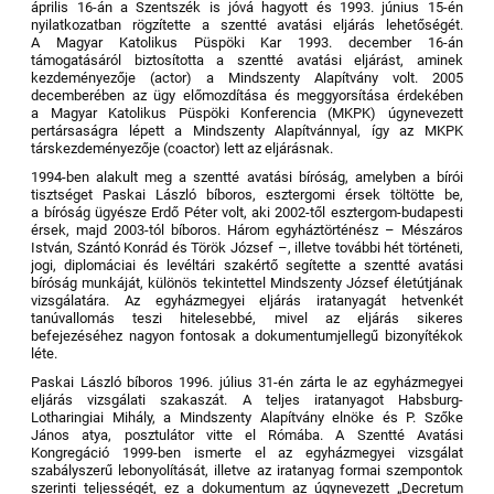
április 16-án a Szentszék is jóvá hagyott és 1993. június 15-én
nyilatkozatban rögzítette a szentté avatási eljárás lehetőségét.
A Magyar Katolikus Püspöki Kar 1993. december 16-án
támogatásáról biztosította a szentté avatási eljárást, aminek
kezdeményezője (actor) a Mindszenty Alapítvány volt. 2005
decemberében az ügy előmozdítása és meggyorsítása érdekében
a Magyar Katolikus Püspöki Konferencia (MKPK) úgynevezett
pertársaságra lépett a Mindszenty Alapítvánnyal, így az MKPK
társkezdeményezője (coactor) lett az eljárásnak.
1994-ben alakult meg a szentté avatási bíróság, amelyben a bírói
tisztséget Paskai László bíboros, esztergomi érsek töltötte be,
a bíróság ügyésze Erdő Péter volt, aki 2002-től esztergom-budapesti
érsek, majd 2003-tól bíboros. Három egyháztörténész – Mészáros
István, Szántó Konrád és Török József –, illetve további hét történeti,
jogi, diplomáciai és levéltári szakértő segítette a szentté avatási
bíróság munkáját, különös tekintettel Mindszenty József életútjának
vizsgálatára. Az egyházmegyei eljárás iratanyagát hetvenkét
tanúvallomás teszi hitelesebbé, mivel az eljárás sikeres
befejezéséhez nagyon fontosak a dokumentumjellegű bizonyítékok
léte.
Paskai László bíboros 1996. július 31-én zárta le az egyházmegyei
eljárás vizsgálati szakaszát. A teljes iratanyagot Habsburg-
Lotharingiai Mihály, a Mindszenty Alapítvány elnöke és P. Szőke
János atya, posztulátor vitte el Rómába. A Szentté Avatási
Kongregáció 1999-ben ismerte el az egyházmegyei vizsgálat
szabályszerű lebonyolítását, illetve az iratanyag formai szempontok
szerinti teljességét, ez a dokumentum az úgynevezett „Decretum