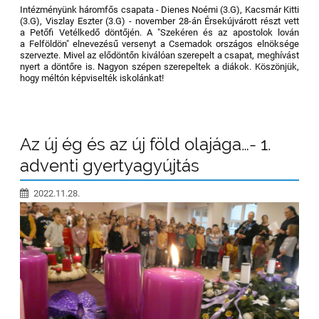
Intézményünk háromfős csapata - Dienes Noémi (3.G), Kacsmár Kitti
(3.G), Viszlay Eszter (3.G) - november 28-án Érsekújvárott részt vett
a Petőfi Vetélkedő döntőjén. A "Szekéren és az apostolok lován
a Felföldön" elnevezésű versenyt a Csemadok országos elnöksége
szervezte. Mivel az elődöntőn kiválóan szerepelt a csapat, meghívást
nyert a döntőre is. Nagyon szépen szerepeltek a diákok. Köszönjük,
hogy méltón képviselték iskolánkat!
Az új ég és az új föld olajága…- 1.
adventi gyertyagyújtás
2022.11.28.