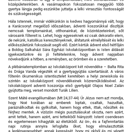
középületeinkben. A vasárnapokon fokozatosan meggyúló több
gyertya lángja pedig eszünkbe juttatja a lelki virrasztás fontosságát
és szükségességét.
Hála Istennek, immár vidékünkön is kedves hagyománnyá vált, hogy
a Karácsonyt megelőző időszakban, ádventi koszorúkkal díszítjük
nemcsak templomainkat, otthonainkat, de közintézeteinket, sőt
városaink főtereit is. Lehet, hogy egyeseknek ez csak dekoratív elem,
de nekünk, katolikus keresztényeknek, áhítatunk elmélyítését és lelki
előkészületünk fokozását segíti elő. Ezért kértük ádvent első hétfőjén
a Boldog Salkaházi Sára Egyházi Iskolaközpontban is Isten áldását
igyekezetünkre és jó feltételeinkre, hogy ádvent napjaiban
növekedjünk a hitben, a reményben, az örömben és a szeretetben.
A plébániatemplomban az Iskolaközpont két növendéke – Balta Rita
és Drága Vanda végezték el a gyertyagyújtás szertartását. A város
főterén ökumenikus istentisztelet keretében a helyi zeneiskola és
szintén az Iskolaközpont növendékeinek közreműködésével. Az
Iskolaközpont adventi koszorúja első gyertyáját Olajos Noel Zalán
gyújtotta meg, verset mondott Turák Lilien.
Szent Máté evangéliumában (Mt 24,37-44) Úr Jézus nem azt mondja,
hogy Noé korában az emberek loptak, csaltak, hazudtak,
paráználkodtak és gyilkoltak, hanem hogy ettek, ittak, nősültek és
férjhez mentek. A vízözön mégis pusztulásukat okozta, nem azért,
amit tettek, hanem azért, ami tetteikből hiányzott: Istent csendesen
és egyetemesen kihagyták az életükből. Az ön-, és a fajfenntartás
napi rutinja annyira lefoglalta őket, hogy elmulasztották
a leglényegesebbet: annak keresését, hogy mi okból és mi végett