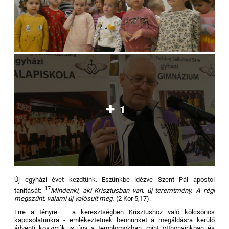
1
Új egyházi évet kezdtünk. Eszünkbe idézve Szent Pál apostol
17
tanítását:
Mindenki, aki Krisztusban van, új teremtmény. A régi
megszűnt, valami új valósult meg.
(2 Kor 5,17).
Erre a tényre – a keresztségben Krisztushoz való kölcsönös
kapcsolatunkra - emlékeztetnek bennünket a megáldásra kerülő
ádventi koszorúk is úgy a templomokban, mint otthonainkban és