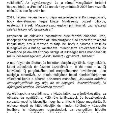
validitatis”. Az egyházmegyei és a római vizsgálatok tartalmi
összesítését, a „Positio”-t és annak kinyomtatását 2007-ben kezdték
el és 2016-ban fejezték be.
2019. február végén Ferenc pápa engedélyezte a Kongregációnak,
hogy dekrétumban tegye közzé Mindszenty József bíboros,
esztergomi érsek, Magyarország egykori prímásának
„az erények
hősies fokon való gyakorlását”.
Szepsiben az okleveles posztulátor érdekfeszítő előadása után,
ünnepélyesen megnyitotta az iskolaközpont első emeletén található
képkiállítást, ami 4 részben mutatja be, hogy a bíboros a vállalás
hűségével és a hűség vállalásával miként tette emlékezetessé és
követendő példaként a főpapi szolgálat lelkiségét, híres mondásának
ma is időszerűségében:
„Állok Istenért, Egyházért, Hazáért.”
A nap folyamán látottak és hallottak alapján úgy tűnik, hogy nekünk,
kései utódoknak és őszinte tisztelőinek – itt és most – az új
kihívások, új pergőtüzében kell megpróbálnunk továbbvinni Isten
szolgája életművét. Az iskola aulájának belső homlokfalára nem
véletlenül került a bíboros közismert mondása:
,,Mostoha időkben
leszegényedhetik egy nép; de az anyagiak visszatérhetnek, ha
ifjúságunk testben, lélekben ép marad
”.
Az életkapuk: a családi nap, a közös játék, az ajándékkészítés, az
étkezés, az együttlét, a különféle találkozások és beszélgetések
sorozata most is bizonyítja, hogy ha a hitvalló főpap magatartását,
életeszményét és hitét követjük és minden körülmény közepette
továbbra is hűségesen ragaszkodunk az evangélium hirdette