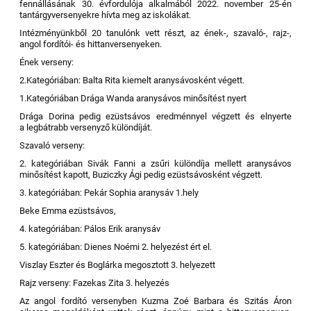
fennállásának 30. évfordulója alkalmából 2022. november 25-én
tantárgyversenyekre hívta meg az iskolákat.
Intézményünkből 20 tanulónk vett részt, az ének-, szavaló-, rajz-,
angol fordítói- és hittanversenyeken.
Ének verseny:
2.Kategóriában: Balta Rita kiemelt aranysávosként végett.
1.Kategóriában Drága Wanda aranysávos minősítést nyert
Drága Dorina pedig ezüstsávos eredménnyel végzett és elnyerte
a legbátrabb versenyző különdíját.
Szavaló verseny:
2. kategóriában Sivák Fanni a zsűri különdíja mellett aranysávos
minősítést kapott, Buziczky Ági pedig ezüstsávosként végzett.
3. kategóriában: Pekár Sophia aranysáv 1.hely
Beke Emma ezüstsávos,
4. kategóriában: Pálos Erik aranysáv
5. kategóriában: Dienes Noémi 2. helyezést ért el.
Viszlay Eszter és Boglárka megosztott 3. helyezett
Rajz verseny: Fazekas Zita 3. helyezés
Az angol fordító versenyben Kuzma Zoé Barbara és Szitás Áron