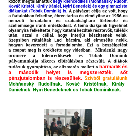
között megtalálhattuk
négy kilencedikes (Mohňanský Rudolf,
Kováč Kristóf, Király Dániel, Nyiri Benedek) és egy gimnazista
diákunkat (Tobák Dominik) is.
A pályázat célja az volt, hogy
a fiatalokban felkeltse, ébren tartsa és elmélyítse az 1956-os
nemzeti forradalom és szabadságharc története és
szellemisége iránti érdeklődést. A téma diákjaink figyelmét
olyannyira felkeltette, hogy kutatni kezdtek résztevők, túlélők
után, azzal a céllal, hogy interjút készítsenek velük.
Szepsiben rátaláltak Laci bácsira, aki elmesélte nekik,
hogyan keveredett a forradalomba. Ezt a beszélgetést
Mindenki nagy
a csapat meg is örökítette egy videóban.
örömére a kilencedikesek és Tobák Dominik
pályamunkája sikeres elbírálásban részesült.
A diákok
harmadik és
tudásuk gyarapítása, az elismerés mellett a
a második helyet is megszerezték, sőt
Szívből gratulálunk
pénzjutalomban is részesültek
.
Mohňanský Rudolfnak, Kováč Kristófnak, Király
Dánielnek, Nyíri Benedeknek és Tobák Dominiknak.