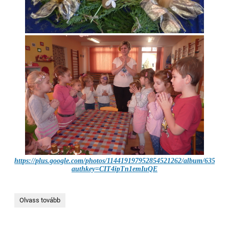
https://plus.google.com/photos/114419197952854521262/album/63579
authkey=CIT4ipTn1emIuQE
ADVENT
Olvass tovább
-
közösen
gyújtottuk