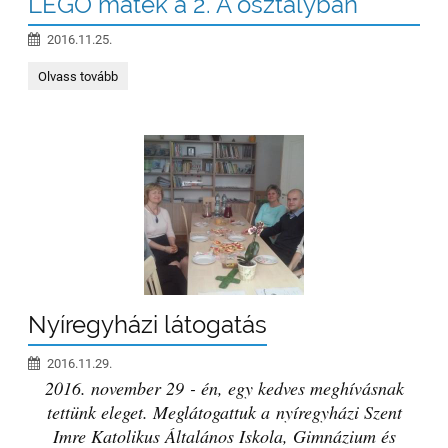
LEGO matek a 2. A osztályban
2016.11.25.
LEGO
Olvass tovább
matek
a
2.
A
osztályban:
Nyíregyházi látogatás
2016.11.29.
2016. november 29 - én, egy kedves meghívásnak
tettünk eleget. Meglátogattuk a nyíregyházi Szent
Imre Katolikus Általános Iskola, Gimnázium és