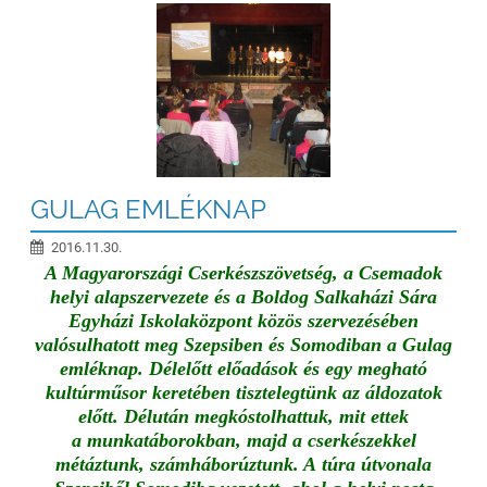
meg
az
első
gyertyát:
GULAG EMLÉKNAP
2016.11.30.
A Magyarországi Cserkészszövetség, a Csemadok
helyi alapszervezete és a Boldog Salkaházi Sára
Egyházi Iskolaközpont közös szervezésében
valósulhatott meg Szepsiben és Somodiban a Gulag
emléknap. Délelőtt előadások és egy megható
kultúrműsor keretében tisztelegtünk az áldozatok
előtt. Délután megkóstolhattuk, mit ettek
a munkatáborokban, majd a cserkészekkel
métáztunk, számháborúztunk. A túra útvonala