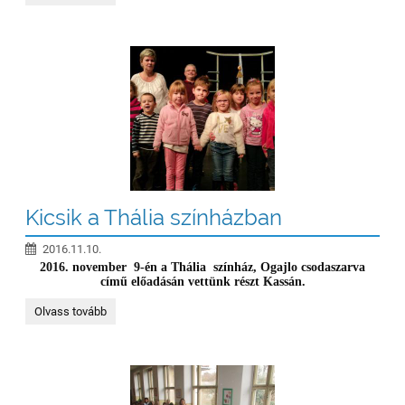
Kicsik a Thália színházban
2016.11.10.
2016. november 9-én a Thália színház, Ogajlo csodaszarva
című előadásán vettünk részt Kassán.
Kicsik
Olvass tovább
a
Thália
színházban: