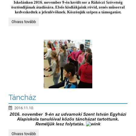
Iskolánkon 2016. november 9-én került sor a Rákóczi Szövetség
ösztöndíjának átadására. Elsős kisdiákjaink rövid, zenés műsorral
kedveskedtek a jelenlévőknek. Köszönjük szépen a támogatást.
Rákóczi
Olvass tovább
ösztöndíj
átadás :
Táncház
2016.11.10.
2016. november 9-én az udvarnoki Szent István Egyházi
Alapiskola tanulóival kӧzӧs táncházat tartottunk.
Reméljük lesz folytatás.
Táncház:
Olvass tovább