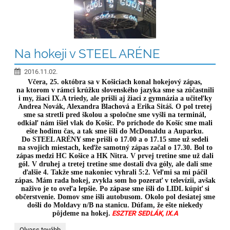
Na hokeji v STEEL ARÉNE
2016.11.02.
Včera, 25. októbra sa v Košiciach konal hokejový zápas,
na ktorom v rámci krúžku slovenského jazyka sme sa zúčastnili
i my, žiaci IX.A triedy, ale prišli aj žiaci z gymnázia a učiteľky
Andrea Novák, Alexandra Blachová a Erika Sitáš. O pol tretej
sme sa stretli pred školou a spoločne sme vyšli na terminál,
odkiaľ nám išiel vlak do Košíc. Po príchode do Košíc sme mali
ešte hodinu čas, a tak sme išli do McDonaldu a Auparku.
Do STEEL ARÉNY sme prišli o 17.00 a o 17.15 sme už sedeli
na svojich miestach, keďže samotný zápas začal o 17.30. Bol to
zápas medzi HC Košice a HK Nitra. V prvej tretine sme už dali
gól. V druhej a tretej tretine sme dostali dva góly, ale dali sme
ďalšie 4. Takže sme nakoniec vyhrali 5:2. Veľmi sa mi páčil
zápas. Mám rada hokej, zvykla som ho pozerať v televízii, avšak
naživo je to oveľa lepšie. Po zápase sme išli do LIDL kúpiť si
občerstvenie. Domov sme išli autobusom. Okolo pol desiatej sme
došli do Moldavy n/B na stanicu. Dúfam, že ešte niekedy
pôjdeme na hokej.
ESZTER SEDLÁK, IX.A
Na
Olvass tovább