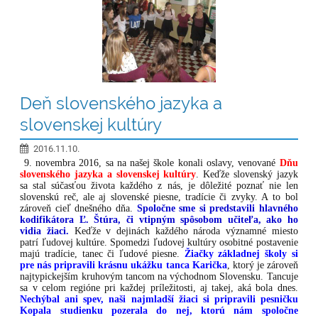
Deň slovenského jazyka a
slovenskej kultúry
2016.11.10.
9. novembra 2016, sa na našej škole konali oslavy, venované
Dňu
slovenského jazyka a slovenskej kultúry
. Keďže slovenský jazyk
sa stal súčasťou života každého z nás, je dôležité poznať nie len
slovenskú reč, ale aj slovenské piesne, tradície či zvyky. A to bol
zároveň cieľ dnešného dňa.
Spoločne sme si predstavili hlavného
kodifikátora Ľ. Štúra, či vtipným spôsobom učiteľa, ako ho
vidia žiaci.
Keďže v dejinách každého národa významné miesto
patrí ľudovej kultúre. Spomedzi ľudovej kultúry osobitné postavenie
majú tradície, tanec či ľudové piesne.
Žiačky základnej školy si
pre nás pripravili krásnu ukážku tanca Karička
, ktorý je zároveň
najtypickejším kruhovým tancom na východnom Slovensku. Tancuje
sa v celom regióne pri každej príležitosti, aj takej, aká bola dnes.
Nechýbal ani spev, naši najmladší žiaci si pripravili pesničku
Kopala studienku pozerala do nej, ktorú nám spoločne