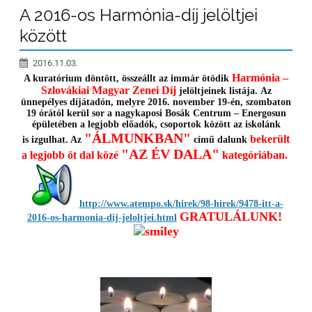
A 2016-os Harmónia-díj jelöltjei
között
2016.11.03.
Harmónia –
A kuratórium döntött, összeállt az immár ötödik
Szlovákiai Magyar Zenei Díj
jelöltjeinek listája. Az
ünnepélyes díjátadón, melyre 2016. november 19-én, szombaton
19 órától kerül sor a nagykaposi Bosák Centrum – Energosun
épületében a legjobb előadók, csoportok között az iskolánk
"ÁLMUNKBAN"
bekerült
is izgulhat. Az
című dalunk
"AZ ÉV DALA"
a legjobb öt dal közé
kategóriában.
http://www.atempo.sk/hirek/98-hirek/9478-itt-a-
GRATULÁLUNK!
2016-os-harmonia-dij-jeloltjei.html