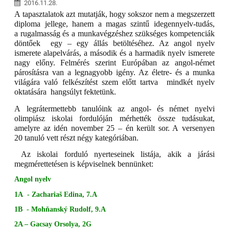
2016.11.28.
A tapasztalatok azt mutatják, hogy sokszor nem a megszerzett
diploma jellege, hanem a magas szintű idegennyelv-tudás,
a rugalmasság és a munkavégzéshez szükséges kompetenciák
döntőek egy – egy állás betöltéséhez. Az angol nyelv
ismerete alapelvárás, a második és a harmadik nyelv ismerete
nagy előny. Felmérés szerint Európában az angol-német
párosításra van a legnagyobb igény. Az életre- és a munka
világára való felkészítést szem előtt tartva mindkét nyelv
oktatására hangsúlyt fektetünk.
A legrátermettebb tanulóink az angol- és német nyelvi
olimpiász iskolai fordulóján mérhették össze tudásukat,
amelyre az idén november 25 – én került sor. A versenyen
20 tanuló vett részt négy kategóriában.
Az iskolai forduló nyerteseinek listája, akik a járási
megmérettetésen is képviselnek bennünket:
Angol nyelv
1A - Zachariaš Edina, 7.A
1B - Mohňanský Rudolf, 9.A
2A – Gacsay Orsolya, 2G