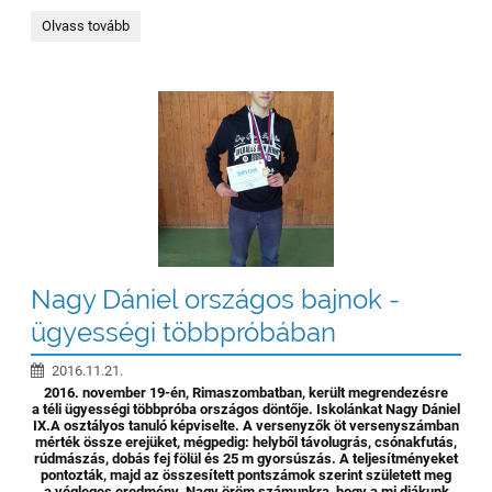
Átadták
Olvass tovább
a
Harmónia
díjakat
-
Mi
is
ott
voltunk:
Nagy Dániel országos bajnok -
ügyességi többpróbában
2016.11.21.
2016. november 19-én, Rimaszombatban, került megrendezésre
a téli ügyességi többpróba országos döntője. Iskolánkat Nagy Dániel
IX.A osztályos tanuló képviselte. A versenyzők öt versenyszámban
mérték össze erejüket, mégpedig: helyből távolugrás, csónakfutás,
rúdmászás, dobás fej fölül és 25 m gyorsúszás. A teljesítményeket
pontozták, majd az összesített pontszámok szerint született meg
a végleges eredmény. Nagy öröm számunkra, hogy a mi diákunk