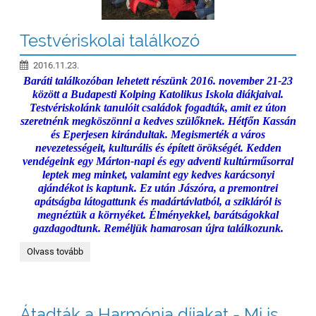
Testvériskolai találkozó
2016.11.23.
Baráti találkozóban lehetett részünk 2016. november 21-23
között a Budapesti Kolping Katolikus Iskola diákjaival.
Testvériskolánk tanulóit családok fogadták, amit ez úton
szeretnénk megköszönni a kedves szülőknek. Hétfőn Kassán
és Eperjesen kirándultak. Megismerték a város
nevezetességeit, kulturális és épített örökségét. Kedden
vendégeink egy Márton-napi és egy adventi kultúrműsorral
leptek meg minket, valamint egy kedves karácsonyi
ajándékot is kaptunk. Ez után Jászóra, a premontrei
apátságba látogattunk és madártávlatból, a szikláról is
megnéztük a környéket. Élményekkel, barátságokkal
gazdagodtunk. Reméljük hamarosan újra találkozunk.
Testvériskolai
Olvass tovább
találkozó:
Átadták a Harmónia díjakat - Mi is