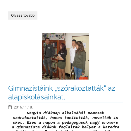
Újra
Olvass tovább
jégkorong
meccsen:
Gimnazistáink „szórakoztatták“ az
alapiskolásainkat,
2016.11.18.
vagyis diáknap alkalmából nemcsak
szórakoztatták, hanem tanították, nevelték is
őket. Ezen a napon a pedagógusok nagy örömére
a gimnazista diákok foglaltak helyet a katedra