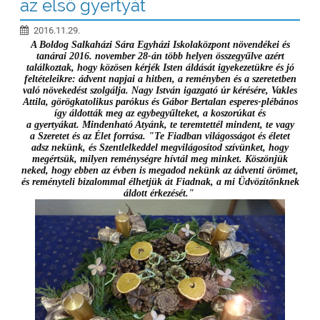
az első gyertyát
2016.11.29.
A Boldog Salkaházi Sára Egyházi Iskolaközpont növendékei és
tanárai 2016. november 28-án több helyen összegyűlve azért
találkoztak, hogy közösen kérjék Isten áldását igyekezetükre és jó
feltételeikre: ádvent napjai a hitben, a reményben és a szeretetben
való növekedést szolgálja. Nagy István igazgató úr kérésére, Vakles
Attila, görögkatolikus parókus és Gábor Bertalan esperes-plébános
így áldották meg az egybegyűlteket, a koszorúkat és
a gyertyákat.
Mindenható Atyánk, te teremtettél mindent, te vagy
a Szeretet és az Élet forrása. "Te Fiadban világosságot és életet
adsz nekünk, és Szentlelkeddel megvilágosítod szívünket, hogy
megértsük, milyen reménységre hívtál meg minket. Köszönjük
neked, hogy ebben az évben is megadod nekünk az ádventi örömet,
és reményteli bizalommal élhetjük át Fiadnak, a mi Üdvözítőnknek
áldott érkezését."