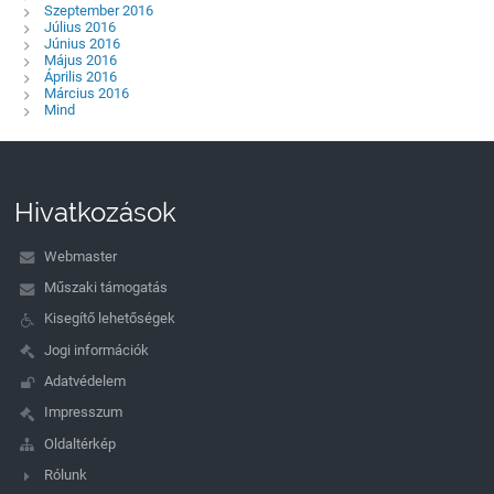
Szeptember 2016
Július 2016
Június 2016
Május 2016
Április 2016
Március 2016
Mind
Hivatkozások
Webmaster
Műszaki támogatás
Kisegítő lehetőségek
Jogi információk
Adatvédelem
Impresszum
Oldaltérkép
Rólunk