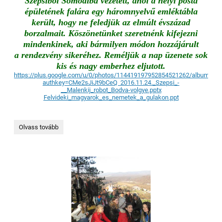
Szepsiből Somodiba vezetett, ahol a helyi posta
épületének falára egy háromnyelvű emléktábla
került, hogy ne feledjük az elmúlt évszázad
borzalmait. Köszönetünket szeretnénk kifejezni
mindenkinek, aki bármilyen módon hozzájárult
a rendezvény sikeréhez. Reméljük a nap üzenete sok
kis és nagy emberhez eljutott.
https://plus.google.com/u/0/photos/114419197952854521262/album/6
authkey=CMe2sJiJt9bCeQ
2016.11.24._Szepsi_-
__Malenkij_robot_Bodva-volgye.pptx
Felvideki_magyarok_es_nemetek_a_gulakon.ppt
GULAG
Olvass tovább
EMLÉKNAP: