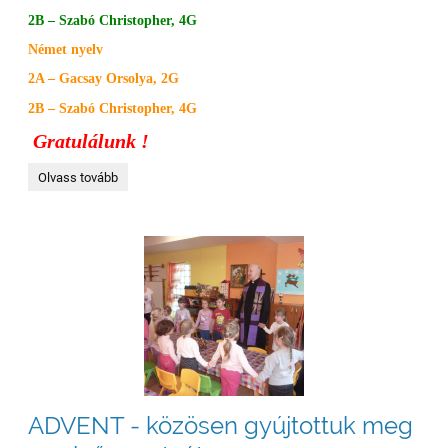
2B – Szabó Christopher, 4G
Német nyelv
2A – Gacsay Orsolya, 2G
2B – Szabó Christopher, 4G
Gratulálunk !
ANGOL-
Olvass tovább
NÉMET
NYELVI
OLIMPIÁSZ,
iskolai
forduló:
ADVENT - közösen gyújtottuk meg