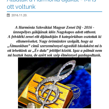
ott voltunk
2016.11.20.
A Harmónia Szlovákiai Magyar Zenei Díj - 2016 -
ünnepélyes gálájának idén Nagykapos adott otthont.
A felvidéki zenei elit díjátadóján 8 kategóriában osztottak ki
elismeréseket. Nagy örömünkre szolgált, hogy az
„Álmunkban” című szerzeménnyel egyedüli iskolaként mi is
ott lehettünk az „Év dala” jelöltjei között. Igaz a pálmát nem
mi hoztuk haza, de azért sok szép élménnyel gazdagodtunk.