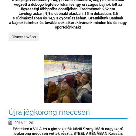
végzett a dobogó legfelső fokán és így országos bajnok lett az
ügyességi többpróba döntőjében. Eredményei: 252 cm
távolugrásban, 9,9 s csónakfutásban, 15 m dobásban, 3,6
s rúdmászásban és 14,2 s gyorsúszásban. Gratulálunk Daninak
a bajnoki címhez és további sok sikert kívánunk minden kis és nagy
sportolónknak!
Nagy
Olvass tovább
Dániel
országos
bajnok
-
ügyességi
többpróbában:
Újra jégkorong meccsen
2016.11.20.
Pénteken a VIII.A és a gimnazisták közül Szanyi Márk nagyszerű
jégkorong meccsen vettek részt a STEEL ARÉNÁBAN Kassán.