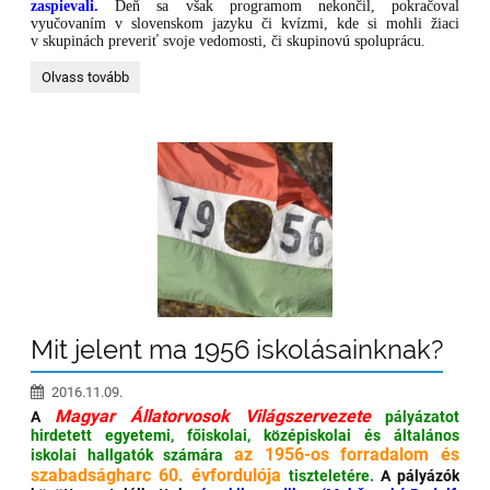
zaspievali.
Deň sa však programom nekončil, pokračoval
vyučovaním v slovenskom jazyku či kvízmi, kde si mohli žiaci
v skupinách preveriť svoje vedomosti, či skupinovú spoluprácu.
Deň
Olvass tovább
slovenského
jazyka
a
slovenskej
kultúry:
Mit jelent ma 1956 iskolásainknak?
2016.11.09.
Magyar Állatorvosok Világszervezete
A
pályázatot
hirdetett egyetemi, főiskolai, középiskolai és általános
az 1956-os forradalom és
iskolai hallgatók számára
szabadságharc 60. évfordulója
tiszteletére.
A pályázók