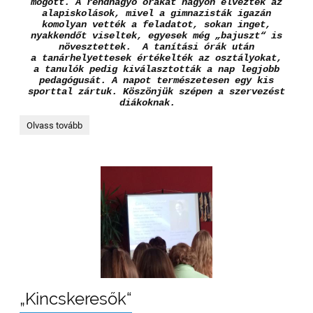
mögött. A rendhagyó órákat nagyon élvezték az
alapiskolások, mivel a gimnazisták igazán
komolyan vették a feladatot, sokan inget,
nyakkendőt viseltek, egyesek még „bajuszt“ is
növesztettek. A tanítási órák után
a tanárhelyettesek értékelték az osztályokat,
a tanulók pedig kiválasztották a nap legjobb
pedagógusát. A napot természetesen egy kis
sporttal zártuk. Köszönjük szépen a szervezést
diákoknak.
Gimnazistáink
Olvass tovább
„szórakoztatták“
az
alapiskolásainkat,:
„Kincskeresők“