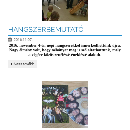
HANGSZERBEMUTATÓ
2016.11.07.
2016. november 4-én népi hangszerekkel ismerkedhettünk újra.
Nagy élmény volt, hogy néhányat meg is szólaltathattunk, mely
a végére kӧzӧs zenéléssé-énekléssé alakult.
HANGSZERBEMUTATÓ:
Olvass tovább