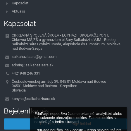
Kapcsolat
Aktuális
Kapcsolat
CIRKEVNÁ SPOJENÁ ŠKOLA - EGYHÁZI ISKOLAKÖZPONT,
Cirkevná MŠ,ZŠ a gymnázium bl.Sáry Salkaházi s VJM - Boldog
Salkaházi Sára Egyházi Óvoda, Alapiskola és Gimnázium, Moldava
nad Bodvou-Szepsi
salkahazi.sara@gmail.com
admin@salkahazisara.sk
+421948 246 331
Československej armády 39, 045 01 Moldava nad Bodvou
04501 Moldave nad Bodvou - Szepsiben
Slovakia
konyha@salkahazisara.sk
Bejelentkezés
EduPage nepoužíva žiadne reklamné, analytické alebo 
iné súkromie ohrozujúce cookies. Žiadne cookies sa 
nezdieľajú s tretími stranami.

Bejelentkezés EduPage fiókkal
EduPage používa iba 2 cookie – jedno nevyhnutné pre 