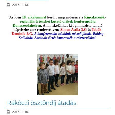
2016.11.13.
Az idén
18. alkalommal
került megrendezésre a
Kincskeresők-
regionális értékeket kutató diákok konferenciája
Dunaszerdahelyen
. A mi iskolánkat két gimnazista tanuló
képviselte eme rendezvényen:
Simon Attila 3.G
és
Tobák
Dominik 2.G
.
A konferencián iskolánk névadójának, Boldog
Salkaházi Sárának életét ismertették a résztvevőkkel
.
Rákóczi ösztöndíj átadás
2016.11.10.