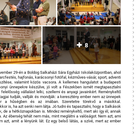
8
ovember 29-én a Boldog Salkaházi Sára Egyházi Iskolaközpontban, ahol
arcfestés, hajfonás, karácsonyi fotófal, kézműves-vásár, sport, adventi
szítése, valamint közös vacsora. A kellemes hangulatot a budapesti
onyi ünnepekre készülve, jó volt a Fészekben ismét megtapasztalni
elelősség vállalást lelki, szellemi és anyagi javainkért.
Reménykeltő
g tagjai tudják, vallják és mondják: a keresztény ember nem az ünnepek
r a hűségben és az imában. Szeretetre törekvő a másikkal.
or is, ha azt senki nem látja.
Jó tudni és tapasztalni, hogy a Salkások
 de a hétköznapokban is. Mindez reménykeltő, mert aki így él, annak
a.
Az éberség tehát nem más, mint meglátni a valóságot. Nem azt, ami
 azt, amit a lényünk lát. Ez egy belső látás, a szívé, mert az ember