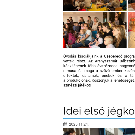
Óvodás kisdiákjaink a Cseperedő progr
vettek részt. Az Aranyszamár Bábszín
készítésének több évszázados hagyomá
ritmusa és maga a szövő ember kezének 
effektek, dallamok, énekek és a tárg
a produkciónak. Köszönjük a lehetőséget,
színészi játékot!
Idei első jég
2025.11.24.