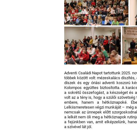
Adventi Családi Napot tartottunk 2025. n
többek között volt: mézeskalács díszítés, 
díszek és egy óriási adventi koszorú ké
Kolompos együttes biztosította.
A karács
a sokrétű összefogást, a készséget és a f
volt az a tény is, hogy a szülői szövetsé
embere, hanem a hétköznapoké. Ébe
Lelkiismeretesen végzi munkáját – még akk
nemcsak az ünnepek előtt szorgoskodnak,
a lelkét nem öli meg a hétköznapok rutinj
a fejünkben van, amit elképzelünk, hanem
a szívével lát jól.