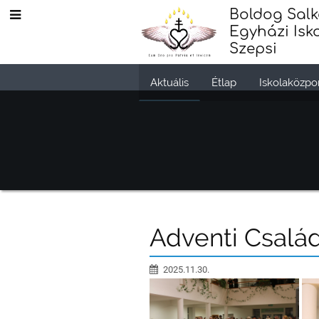
Boldog Salk
Egyházi Isk
Szepsi
Aktuális
Étlap
Iskolaközpo
{#1014}
Adventi Csalá
2025.11.30.