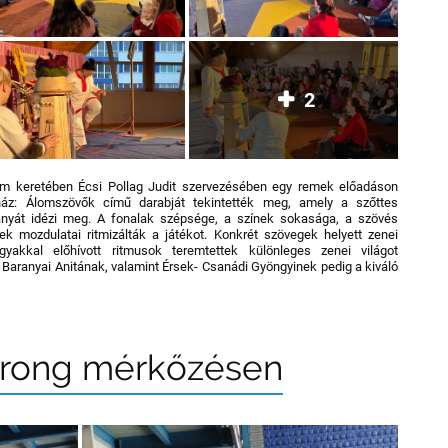
2
am keretében Écsi Pollag Judit szervezésében egy remek előadáson
ház: Álomszövők című darabját tekintették meg, amely a szőttes
nyát idézi meg. A fonalak szépsége, a színek sokasága, a szövés
mozdulatai ritmizálták a játékot. Konkrét szövegek helyett zenei
yakkal előhívott ritmusok teremtettek különleges zenei világot
 Baranyai Anitának, valamint Érsek- Csanádi Gyöngyinek pedig a kiváló
korong mérkőzésen