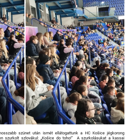
hosszabb szünet után ismét ellátogattunk a HC Košice jégkorong
en szurkolt szlovákul: „Košice do toho!” A szurkolásukat a kassai