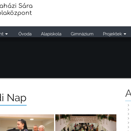
aházi Sára
olaközpont
nt
Óvoda
Alapiskola
Gimnázium
Projektek
A
di Nap