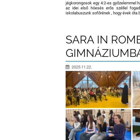
jégkorongosok egy 4:2-es győzelemmel hál
az idei első hóesés erős széllel foga
iskolabuszunk sofőrének , hogy évek óta 
SARA IN ROME
GIMNÁZIUMB
2025.11.22.