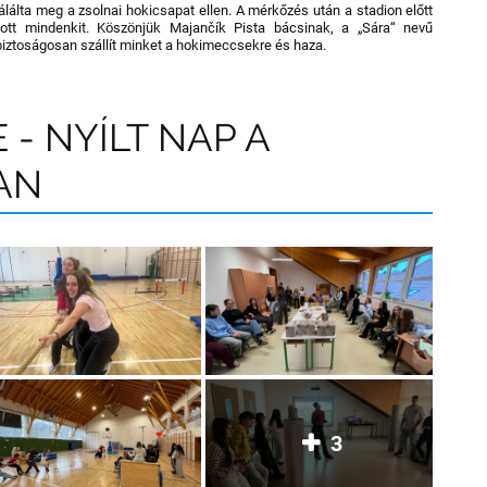
álta meg a zsolnai hokicsapat ellen. A mérkőzés után a stadion előtt
dott mindenkit. Köszönjük Majančík Pista bácsinak, a „Sára“ nevű
biztoságosan szállít minket a hokimeccsekre és haza.
 - NYÍLT NAP A
AN
3