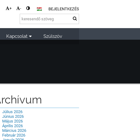
+
-
BEJELENTKEZÉS
Kapcsolat
Szülszöv
rchívum
Július 2026
Június 2026
Május 2026
Április 2026
Március 2026
Február 2026
Január 2026