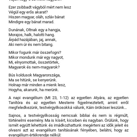
Ezer zsibbadt vágyból mért nem lesz
Végül egy erős akarat?
Hiszen magyar, oláh, szláv bánat
Mindigre egy bánat marad.
Dunának, Oltnak egy a hangja,
Morajos, halk, halotti hang.
Árpád hazájában, jaj, annak,
Aki nem úr és nem bitang.
Mikor fogunk már összefogni?
Mikor mondunk már egy nagyot,
Mi, elnyomottak, összetörtek,
Magyarok és nem-magyarok?
Bús koldusok Magyarországa,
Ma se hitünk, se kenyerünk.
Holnap már minden a mienk lesz,
Hogyha, akarunk, ha merünk.
A napi evangélium (Mt 23, 1-12) az egyetlen Atyára, az egyetlen
Tanítóra és az egyetlen Mesterre figyelmeztetett, amint erről
megfeledkezünk, testvérgyilkosokká válunk, Káin örökösei leszünk…
Sajnos, a testvérgyilkosság nemcsak bibliai és nem is régmúlt,
történelmi esemény. Ma is kísért, kicsiben és nagyban. Örülünk, hogy
ismét együtt lehettünk és imádkozhattunk megérteni az idők jeleit és
olvasni azt az evangélium tanításának fényében, belátni, hogy az
evangélium értékrendje nélkül: