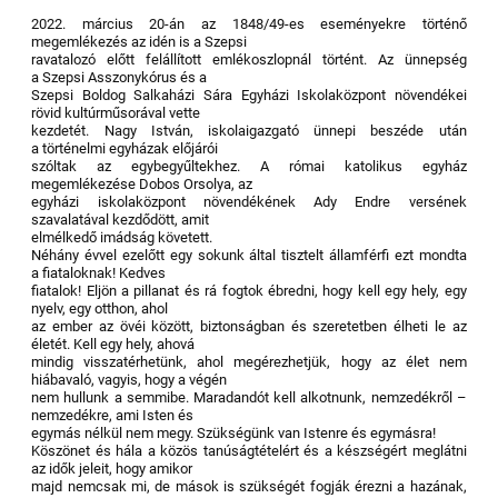
2022. március 20-án az 1848/49-es eseményekre történő
megemlékezés az idén is a Szepsi
ravatalozó előtt felállított emlékoszlopnál történt. Az ünnepség
a Szepsi Asszonykórus és a
Szepsi Boldog Salkaházi Sára Egyházi Iskolaközpont növendékei
rövid kultúrműsorával vette
kezdetét. Nagy István, iskolaigazgató ünnepi beszéde után
a történelmi egyházak előjárói
szóltak az egybegyűltekhez. A római katolikus egyház
megemlékezése Dobos Orsolya, az
egyházi iskolaközpont növendékének Ady Endre versének
szavalatával kezdődött, amit
elmélkedő imádság követett.
Néhány évvel ezelőtt egy sokunk által tisztelt államférfi ezt mondta
a fiataloknak! Kedves
fiatalok! Eljön a pillanat és rá fogtok ébredni, hogy kell egy hely, egy
nyelv, egy otthon, ahol
az ember az övéi között, biztonságban és szeretetben élheti le az
életét. Kell egy hely, ahová
mindig visszatérhetünk, ahol megérezhetjük, hogy az élet nem
hiábavaló, vagyis, hogy a végén
nem hullunk a semmibe. Maradandót kell alkotnunk, nemzedékről –
nemzedékre, ami Isten és
egymás nélkül nem megy. Szükségünk van Istenre és egymásra!
Köszönet és hála a közös tanúságtételért és a készségért meglátni
az idők jeleit, hogy amikor
majd nemcsak mi, de mások is szükségét fogják érezni a hazának,