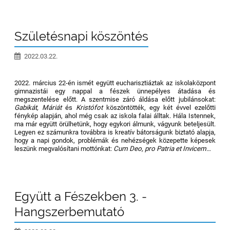
Születésnapi köszöntés
2022.03.22.
2022. március 22-én ismét együtt eucharisztiáztak az iskolaközpont
gimnazistái egy nappal a fészek ünnepélyes átadása és
megszentelése előtt. A szentmise záró áldása előtt jubilánsokat:
Gabikát, Máriát
és
Kristófot
köszöntötték, egy két évvel ezelőtti
fénykép alapján, ahol még csak az iskola falai álltak. Hála Istennek,
ma már együtt örülhetünk, hogy egykori álmunk, vágyunk beteljesült.
Legyen ez számunkra továbbra is kreatív bátorságunk biztató alapja,
hogy a napi gondok, problémák és nehézségek közepette képesek
leszünk megvalósítani mottónkat:
Cum Deo, pro Patria et Invicem…
Együtt a Fészekben 3. -
Hangszerbemutató