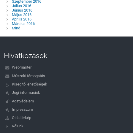
Szeptember 2016
Július 2016
Június 2016
Május 2016
Április 2016
Március 2016
Mind
Hivatkozások
Webmaster
Műszaki támogatás
Kisegítő lehetőségek
Jogi információk
Adatvédelem
Impresszum
Oldaltérkép
Rólunk