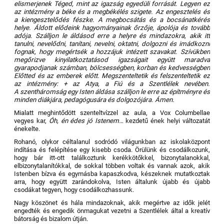
elismerjenek Téged, mint az igazság egyedüli forrását. Legyen ez
az intézmény a béke és a megbékélés szigete. Az engesztelés és
a kiengesztelődés fészke. A megbocsátás és a bocsánatkérés
helye. Áldott elődeink hagyományainak őrzője, ápolója és tovább
adója. Szálljon le áldásod erre a helyre és mindazokra, akik itt
tanulni, nevelődni, tanítani, nevelni, oktatni, dolgozni és imádkozni
fognak, hogy megértsék a hozzájuk intézett szavakat. Szívükben
megőrizve kinyilatkoztatásod igazságait együtt maradva
gyarapodjanak számban, bölcsességben, korban és kedvességben
Előtted és az emberek előtt. Megszenteltetik és felszenteltetik ez
az intézmény: + az Atya, a Fiú és a Szentlélek nevében.
A szentháromság egy Isten áldása szálljon le erre az építményre és
minden diákjára, pedagógusára és dolgozójára. Ámen.
Mialatt meghintődött szenteltvízzel az aula, a Vox Columbellae
vegyes kar,
Óh, én édes jó Istenem…
kezdetű ének helyi változatát
énekelte.
Rohanó, olykor céltalanul sodródó világunkban az iskolaközpont
indítása és felépítése egy kisebb csoda. Örülünk és csodálkozunk,
hogy bár itt-ott találkoztunk kerékkötőkkel, bizonytalanokkal,
elbizonytalanítókkal, de sokkal többen voltak és vannak azok, akik
Istenben bízva és egymásba kapaszkodva, készeknek mutatkoztak
arra, hogy együtt zarándokolva, Isten általunk újabb és újabb
csodákat tegyen, hogy csodálkozhassunk.
Nagy köszönet és hála mindazoknak, akik megértve az idők jelét
engedték és engedik önmagukat vezetni a Szentlélek által a kreatív
bátorság és bizalom útján.