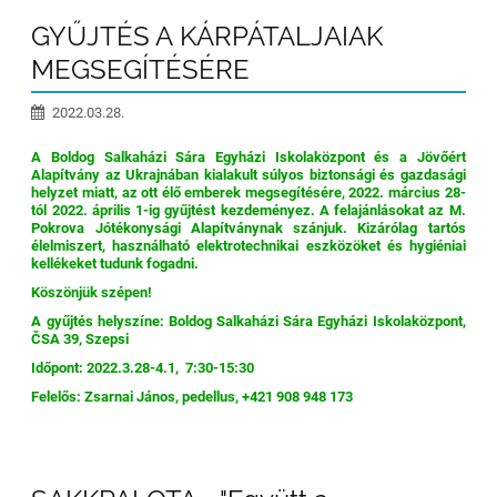
GYŰJTÉS A KÁRPÁTALJAIAK
MEGSEGÍTÉSÉRE
2022.03.28.
A Boldog Salkaházi Sára Egyházi Iskolaközpont és a Jövőért
Alapítvány az Ukrajnában kialakult súlyos biztonsági és gazdasági
helyzet miatt, az ott élő emberek megsegítésére, 2022. március 28-
tól 2022. április 1-ig gyűjtést kezdeményez. A felajánlásokat az M.
Pokrova Jótékonysági Alapítvány
nak szánjuk. Kizárólag tartós
élelmiszert, használható elektrotechnikai eszközöket és hygiéniai
kellékeket tudunk fogadni.
Köszönjük szépen!
A gyűjtés helyszíne: Boldog Salkaházi Sára Egyházi Iskolaközpont,
ČSA 39, Szepsi
Időpont: 2022.3.28-4.1, 7:30-15:30
Felelős: Zsarnai János, pedellus, +421 908 948 173