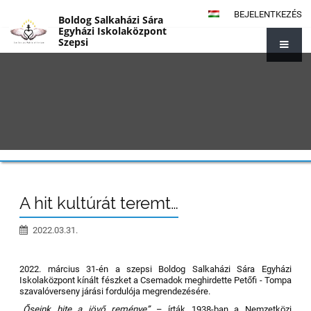
BEJELENTKEZÉS
Boldog Salkaházi Sára
Egyházi Iskolaközpont
Szepsi
{#1014}
A hit kultúrát teremt…
2022.03.31.
2022. március 31-én a szepsi Boldog Salkaházi Sára Egyházi
Iskolaközpont kínált fészket a Csemadok meghirdette Petőfi - Tompa
szavalóverseny járási fordulója megrendezésére.
„Őseink hite a jövő reménye”
– írták 1938-ban a Nemzetközi