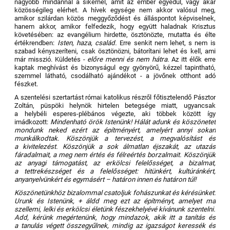
nagyobb mindannál a sikernél, amit az ember egyedül, vagy akár
közösségileg elérhet. A hívek egysége nem akkor valósul meg,
amikor szilárdan közös meggyőződést és álláspontot képviselnek,
hanem akkor, amikor felfedezik, hogy együtt haladnak Krisztus
követésében: az evangélium hirdette, ösztönözte, mutatta és élte
értékrendben:
Isten, haza, család.
Erre senkit nem lehet, s nem is
szabad kényszeríteni, csak ösztönözni, bátorítani lehet és kell, ami
már misszió. Küldetés -
előre menni és nem hátra.
Az itt élők erre
kaptak meghívást és bizonyságul egy gyönyörű, kézzel tapintható,
szemmel látható, csodálható ajándékot - a jövőnek otthont adó
fészket.
A szentelési szertartást római katolikus részről főtisztelendő Pásztor
Zoltán, püspöki helynök hirtelen betegsége miatt, ugyancsak
a helybéli esperes-plébános végezte, aki többek között így
imádkozott:
Mindenható örök Istenünk! Hálát adunk és köszönetet
mondunk neked ezért az építményért, amelyért annyi sokan
munkálkodtak. Köszönjük a tervezést, a megvalósítást és
a kivitelezést. Köszönjük a sok álmatlan éjszakát, az utazás
fáradalmait, a meg nem értés és félreértés borzalmait. Köszönjük
az anyagi támogatást, az erkölcsi felelősséget, a bizalmat,
a tettrekészséget és a felelősséget: hitünkért, kultúránkért,
anyanyelvünkért és egymásért – határon innen és határon túl!
Köszönetünkhöz bizalommal csatoljuk fohászunkat és kérésünket:
Urunk és Istenünk, + áldd meg ezt az építményt, amelyet ma
szellemi, lelki és erkölcsi életünk fészekhelyévé kívánunk szentelni.
Add, kérünk megértenünk, hogy mindazok, akik itt a tanítás és
a tanulás végett összegyűlnek, mindig az igazságot keressék és