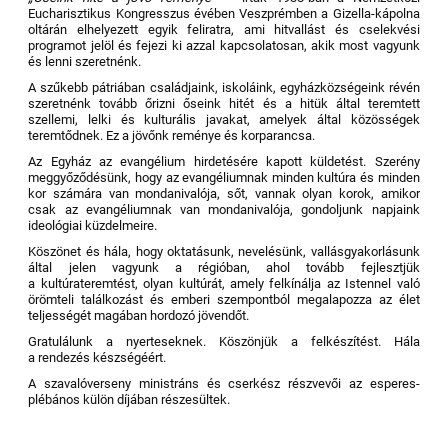
Eucharisztikus Kongresszus évében Veszprémben a Gizella-kápolna
oltárán elhelyezett egyik feliratra, ami hitvallást és cselekvési
programot jelöl és fejezi ki azzal kapcsolatosan, akik most vagyunk
és lenni szeretnénk.
A szűkebb pátriában családjaink, iskoláink, egyházközségeink révén
szeretnénk tovább őrizni őseink hitét és a hitük által teremtett
szellemi, lelki és kulturális javakat, amelyek által közösségek
teremtődnek. Ez a jövőnk reménye és korparancsa.
Az Egyház az evangélium hirdetésére kapott küldetést. Szerény
meggyőződésünk, hogy az evangéliumnak minden kultúra és minden
kor számára van mondanivalója, sőt, vannak olyan korok, amikor
csak az evangéliumnak van mondanivalója, gondoljunk napjaink
ideológiai küzdelmeire.
Köszönet és hála, hogy oktatásunk, nevelésünk, vallásgyakorlásunk
által jelen vagyunk a régióban, ahol tovább fejlesztjük
a kultúrateremtést, olyan kultúrát, amely felkínálja az Istennel való
örömteli találkozást és emberi szempontból megalapozza az élet
teljességét magában hordozó jövendőt.
Gratulálunk a nyerteseknek. Köszönjük a felkészítést. Hála
a rendezés készségéért.
A szavalóverseny ministráns és cserkész részvevői az esperes-
plébános külön díjában részesültek.