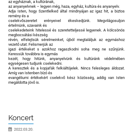
az egyháznak, a kultúrának,
az anyanyelvnek – legyen még, haza, egyház, kultúra és anyanyelv.
Adja Isten, hogy Szentlelked által mindnyájan az igaz hit, a biztos
remény és a
cselekvőszeretet erényeivel ékeskedjünk. Megvilágosuljon
értelmünk, szavaink és
cselekedeteink hitelessé és szeretetteljessé legyenek. A kölcsönös
megbocsátási készség
révén, elfelejtsük sérelmeinket, újból megtaláljuk az egymáshoz
vezető utat. Felismerjük az
igazi értékeket s azokhoz ragaszkodni soha meg ne szűnjünk.
Keressük továbbra is egymás
kezét, hogy hitünk, anyanyelvünk és kultúránk védelmében
egységesen tudjunk cselekedni.
A keresztek és a kopjafák felkiáltójelek. Nincs felesleges áldozat.
Amíg van Istenben bízó és
evangéliumi értékekért cselekvő kész közösség, addig van Isten
megáldotta jövő is.
Koncert
2022.03.20.