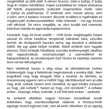
megértettük az idők jelét. A névsor hosszú. Isten a tudója. Ő tudja,
hogy ki milyen mértékben, milyen szándékkal és milyen elvárással
állt hitünk, anyanyelvünk, kultúránk megmentése mellé. Isten
a tudója és jutalmazója. Ő senkinek sem marad adósa, sem
a jóért, sem a tudatos rosszért. Bízzunk továbbra is irgalmában és
megbocsátó emberszeretetében. Hála Istennek – ma egy köztes
célt elértünk. De nincs megállás, az úton tovább kell mennünk,
kitartóan Istenbe és egymásba kapaszkodva.
Köztudott, hogy 84 évvel ezelőtt – 1938 őszén meglátogatta Szepsi
városát és római katolikus templomát Salkaházi Sára, szociális
testvér, aki Budapestről Kassára tartva, egy éjszakát a plébánián
töltött. Ma egy újabb hellyel kínálták. Áldott emlékét nem hagyják
elveszni. Őrizni kívánják hitvallását, szociális érzékenységét, népéhez
való ragaszkodását, sorsközösségét a szenvedőkkel és
bajbajutottakkal. Az iskolaközpont őrző fészke és röptetője szeretne
lenni nemes lelkiségének.
Nem véletlenül, hiszen a világ rohan. Az idősebbeknek kedves
kötelességük, hogy a fiataloknak megmutassák a remény útját. Nem
engedhető meg, hogy elvegyék tőlük a reményt. Az identitás, az
önazonosság ugyanis nem a múlttól függ. Identitásunkat nem az adja
meg, amik
voltunk
, hanem amit
remélünk.
Az igazi kérdés sohasem
az, hogy
„kik voltunk?”,
hanem az, hogy
„mit remélünk?”.
A céltalan
ember - bolyongó, kóbor, sodródik. A cél felé tartó ember – zarándok.
Az emberek általában nagyon könnyen összeállnak annak
érdekében, hogy szembeszálljanak valakivel. A Krisztus-hívők
egysége viszont egészen más: nem áll senki ellenében. Ez az egység