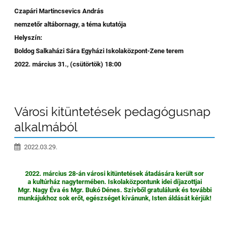
Czapári Martincsevics András
nemzetőr altábornagy, a téma kutatója
Helyszín:
Boldog Salkaházi Sára Egyházi Iskolaközpont-Zene terem
2022. március 31., (csütörtök) 18:00
Városi kitüntetések pedagógusnap
alkalmából
2022.03.29.
2022. március 28-án városi kitüntetések átadására került sor
a kultúrház nagytermében. Iskolaközpontunk idei díjazottjai
Mgr. Nagy Éva és Mgr. Bukó Dénes. Szívből gratulálunk és további
munkájukhoz sok erőt, egészséget kívánunk, Isten áldását kérjük!