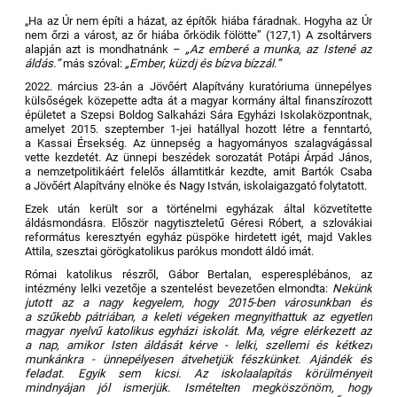
3
„Ha az Úr nem építi a házat, az építők hiába fáradnak. Hogyha az Úr
nem őrzi a várost, az őr hiába őrködik fölötte” (127,1) A zsoltárvers
alapján azt is mondhatnánk –
„Az emberé a munka, az Istené az
áldás.”
más szóval:
„Ember, küzdj és bízva bízzál.”
2022. március 23-án a Jövőért Alapítvány kuratóriuma ünnepélyes
külsőségek közepette adta át a magyar kormány által finanszírozott
épületet a Szepsi Boldog Salkaházi Sára Egyházi Iskolaközpontnak,
amelyet 2015. szeptember 1-jei hatállyal hozott létre a fenntartó,
a Kassai Érsekség. Az ünnepség a hagyományos szalagvágással
vette kezdetét. Az ünnepi beszédek sorozatát Potápi Árpád János,
a nemzetpolitikáért felelős államtitkár kezdte, amit Bartók Csaba
a Jövőért Alapítvány elnöke és Nagy István, iskolaigazgató folytatott.
Ezek után került sor a történelmi egyházak által közvetítette
áldásmondásra. Először nagytiszteletű Géresi Róbert, a szlovákiai
református keresztyén egyház püspöke hirdetett igét, majd Vakles
Attila, szesztai görögkatolikus parókus mondott áldó imát.
Római katolikus részről, Gábor Bertalan, esperesplébános, az
intézmény lelki vezetője a szentelést bevezetően elmondta:
Nekünk
jutott az a nagy kegyelem, hogy 2015-ben városunkban és
a szűkebb pátriában, a keleti végeken megnyithattuk az egyetlen
magyar nyelvű katolikus egyházi iskolát. Ma, végre elérkezett az
a nap, amikor Isten áldását kérve - lelki, szellemi és kétkezi
munkánkra - ünnepélyesen átvehetjük fészkünket. Ajándék és
feladat. Egyik sem kicsi. Az iskolaalapítás körülményeit
mindnyájan jól ismerjük. Ismételten megköszönöm, hogy