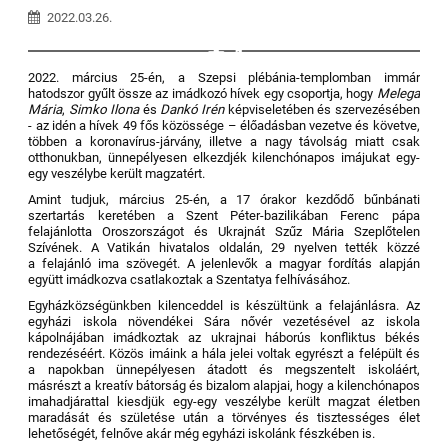
2022.03.26.
1
2022. március 25-én, a Szepsi plébánia-templomban immár
hatodszor gyűlt össze az imádkozó hívek egy csoportja, hogy
Melega
Mária
,
Simko Ilona
és
Dankó Irén
képviseletében és szervezésében
- az idén a hívek 49 fős közössége – élőadásban vezetve és követve,
többen a koronavírus-járvány, illetve a nagy távolság miatt csak
otthonukban, ünnepélyesen elkezdjék kilenchónapos imájukat egy-
egy veszélybe került magzatért.
Amint tudjuk, március 25-én, a 17 órakor kezdődő bűnbánati
szertartás keretében a Szent Péter-bazilikában Ferenc pápa
felajánlotta Oroszországot és Ukrajnát Szűz Mária Szeplőtelen
Szívének. A Vatikán hivatalos oldalán, 29 nyelven tették közzé
a felajánló ima szövegét. A jelenlevők a magyar fordítás alapján
együtt imádkozva csatlakoztak a Szentatya felhívásához.
Egyházközségünkben kilenceddel is készültünk a felajánlásra. Az
egyházi iskola növendékei Sára nővér vezetésével az iskola
kápolnájában imádkoztak az ukrajnai háborús konfliktus békés
rendezéséért. Közös imáink a hála jelei voltak egyrészt a felépült és
a napokban ünnepélyesen átadott és megszentelt iskoláért,
másrészt a kreatív bátorság és bizalom alapjai, hogy a kilenchónapos
imahadjárattal kiesdjük egy-egy veszélybe került magzat életben
maradását és születése után a törvényes és tisztességes élet
lehetőségét, felnőve akár még egyházi iskolánk fészkében is.