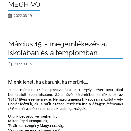
MEGHÍVÓ
2022.03.19.
Március 15. - megemlékezés az
iskolában és a templomban
2022.03.15.
1
Miénk lehet, ha akarunk, ha merünk…
2022. március 15-én gimnazistáink a Gergely
Péter atya által
bemutatott szentmisében, Sára nővér kíséretében emlékeztek az
1848/49-es eseményekre. Nemzeti ünnepünk kapcsán a költőt - Ady
Endrét idéztük, aki a múlt század kezdetén írta a
Magyar jakobinus
dala
című versében a ma is aktuális igazságokat:
Ujjunk begyéből vér serken ki,
Mikor téged tapogatunk,
Te álmos, szegény Magyarország,
Vajon vagy-e és mink vagyunk?