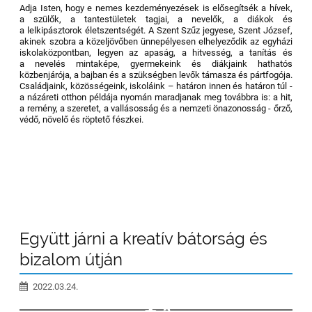
Adja Isten, hogy e nemes kezdeményezések is elősegítsék a hívek,
a szülők, a tantestületek tagjai, a nevelők, a diákok és
a lelkipásztorok életszentségét. A Szent Szűz jegyese, Szent József,
akinek szobra a közeljövőben ünnepélyesen elhelyeződik az egyházi
iskolaközpontban, legyen az apaság, a hitvesség, a tanítás és
a nevelés mintaképe, gyermekeink és diákjaink hathatós
közbenjárója, a bajban és a szükségben levők támasza és pártfogója.
Családjaink, közösségeink, iskoláink – határon innen és határon túl -
a názáreti otthon példája nyomán maradjanak meg továbbra is: a hit,
a remény, a szeretet, a vallásosság és a nemzeti önazonosság - őrző,
védő, növelő és röptető fészkei.
Együtt járni a kreatív bátorság és
bizalom útján
2022.03.24.