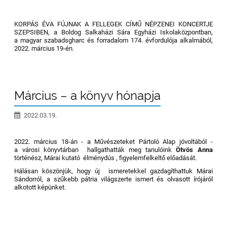
KORPÁS ÉVA FÚJNAK A FELLEGEK CÍMŰ NÉPZENEI KONCERTJE
SZEPSIBEN, a Boldog Salkaházi Sára Egyházi Iskolaközpontban,
a magyar szabadsgharc és forradalom 174. évfordulója alkalmából,
2022. március 19-én.
Március – a könyv hónapja
2022.03.19.
2022. március 18-án - a Művészeteket Pártoló Alap jóvoltából -
a városi könyvtárban hallgathatták meg tanulóink
Ötvös Anna
történész, Márai kutató élménydús , figyelemfelkeltő előadását.
Hálásan köszönjük, hogy új ismeretekkel gazdagíthattuk Márai
Sándorról, a szűkebb pátria világszerte ismert és olvasott írójáról
alkotott képünket.