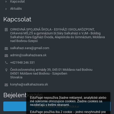
Kapcsolat
Aktuális
Kapcsolat
CIRKEVNÁ SPOJENÁ ŠKOLA - EGYHÁZI ISKOLAKÖZPONT,
Cirkevná MŠ,ZŠ a gymnázium bl.Sáry Salkaházi s VJM - Boldog
Salkaházi Sára Egyházi Óvoda, Alapiskola és Gimnázium, Moldava
nad Bodvou-Szepsi
salkahazi.sara@gmail.com
admin@salkahazisara.sk
+421948 246 331
Československej armády 39, 045 01 Moldava nad Bodvou
04501 Moldave nad Bodvou - Szepsiben
Slovakia
konyha@salkahazisara.sk
Bejelentkezés
EduPage nepoužíva žiadne reklamné, analytické alebo 
iné súkromie ohrozujúce cookies. Žiadne cookies sa 
nezdieľajú s tretími stranami.

Bejelentkezés EduPage fiókkal
EduPage používa iba 2 cookie – jedno nevyhnutné pre 