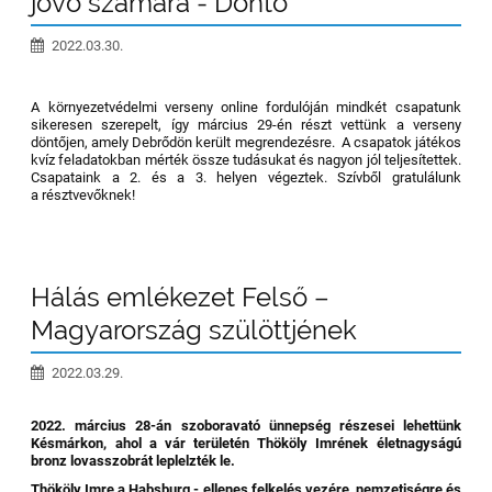
jövő számára - Döntő
2022.03.30.
A környezetvédelmi verseny online fordulóján mindkét csapatunk
sikeresen szerepelt, így március 29-én részt vettünk a verseny
döntőjen, amely Debrődön került megrendezésre. A csapatok játékos
kvíz feladatokban mérték össze tudásukat és nagyon jól teljesítettek.
Csapataink a 2. és a 3. helyen végeztek. Szívből gratulálunk
a résztvevőknek!
Hálás emlékezet Felső –
Magyarország szülöttjének
2022.03.29.
2022. március 28-án szoboravató ünnepség részesei lehettünk
Késmárkon, ahol a vár területén Thököly Imrének életnagyságú
bronz lovasszobrát leplelzték le.
Thököly Imre a Habsburg - ellenes felkelés vezére, nemzetiségre és