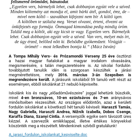
felismered örömödet, bánatodat
.
„Egyetlen vers, bármelyik lehet, csak dobbanjon együtt vele a szíved.
Minden költemény azt mondja el, amit bárki átél, gondol, érez, de –
mivel nem költő – szavakban kifejezni nem bír. A költő igen.
A költőben te szólalsz meg. Verset olvasni, érteni, élvezni az
önkifejezés egy formája. Önmagad kimondása pedig mindig öröm.
Találd meg a költőt, aki egy kicsit te vagy. Egyetlen vers. Bármelyik
lehet. Csak dobbanjon együtt vele a szíved. Van vers, melyet más írt,
de úgy érzed, belőled nőtt ki. Belsődbe gyökeredzett. Virágját –
örömét! – most lelkedben bontja ki.“ (Mácz István)
A Tompa Mihály Vers- és Prózamondó Verseny
25 éve
ösztönzi
a hazai magyar fiatalokat a magyar irodalom olvasására,
megismerésére, s talán megszeretésére is. Az iskolai fordulón
továbbjutott tanulók idén is szorgosan készültek a járási
megmérettetésre, mely
2016. március 3-án Szepsiben is
megrendezésre került.
A járásunk iskoláiból 59 tanuló vett részt az
eseményen, ebből iskolánkat 21 nebuló képviselte.
Iskolánk kis és nagy „előadóművészeire“ joggal lehetünk büszkék,
mivel
4-en bronzsávos, 10-en ezüstsávos és 7-en
aránysávos
minősítsében részesültek. Az országos elődöntőn, azaz a kerületi
fordulón iskolánkat a következő hét tanuló kéviseli:
Haraszti Tamás,
Nagy Gabriella, Haraszti Andrea, Nižník Izabella, Dobos Csenge,
Karaffa Diana, Szanyi Cintia.
A versenyzők egyike sem távozott üres
kézzel. A szervezők emléklappal, illetve értékes könyvekkel
köszönték meg a részvételt. Mindenkinek szívből gratulálunk!
A_jarasi_fordulon_iskolankat_kepviselte.doc