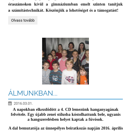
óraszámokon kívül a gimnáziumban emelt szinten tanítjuk
a számítástechnikát. Köszönjük a lehetőséget és a támogatást!
SIKERES
Olvass tovább
PÁLYÁZAT:
ÁLMUNKBAN...
2016.03.01.
A napokban elkezdődött a 4. CD lemezünk hanganyagának
felvétele. Egy újabb zenei stílusba kóstolhattunk bele, ugyanis
a hangszerelésben helyet kaptak a fúvósok.
A dal bemutatója az ünnepélyes beiratkozás napján
2016. április