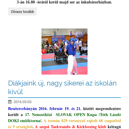
3-án 16.00 -órától kerül majd sor
az inkubátorházban.
ÁLMUNKBAN...:
Olvass tovább
Diákjaink új, nagy sikerei az iskolán
kívül
2016.03.03.
Besztercebányán 2016. február 19. és 21.
között megrendezésre
került a
17. Nemzetközi SLOVAK OPEN Kupa /Tóth László
DOKI emléktorna/
.
A tornán 829 versenyző rajtolt 68 csapatból
és 9 országból
.
A szepsi Taekwando & Kickboxing klub
kéttagú