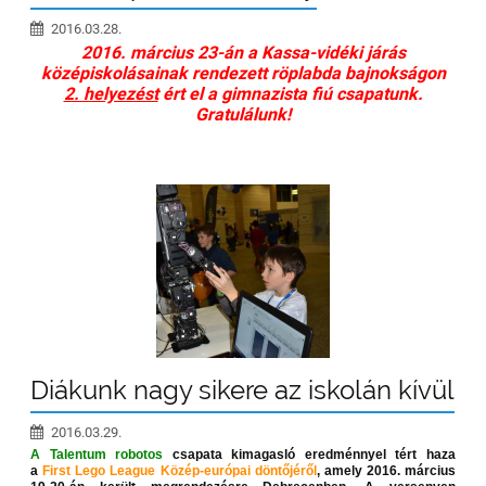
2016.03.28.
2016. március 23-án a Kassa-vidéki járás
középiskolásainak rendezett röplabda bajnokságon
2. helyezést
ért el a gimnazista fiú csapatunk.
Gratulálunk!
Diákunk nagy sikere az iskolán kívül
2016.03.29.
A Talentum robotos
csapata kimagasló eredménnyel tért haza
a
First Lego League Közép-európai döntőjéről
, amely 2016. március