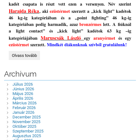
kadét csapata is részt vett ezen a versenyen. Név szerint
Harajda Réka
, aki
ezüstérmet
szerzett a „kick light” kadétok
46 kg-ig kategóriában és a „point fighting” 46 kg-ig
kategóriában pedig harmadik, azaz
bronzérmes
lett. A fiúknál
a light contact” és „kick light” kadétok 63 kg –ig
Maruscsák László
kategóriájában
egy
aranyérmet
és egy
ezüstérmet
szerzett.
Mindkét diákunknak szívből gratulálunk!
Diákjaink
Olvass tovább
új,
nagy
sikerei
Archívum
az
iskolán
kívül:
Július 2026
Június 2026
Május 2026
Április 2026
Március 2026
Február 2026
Január 2026
December 2025
November 2025
Október 2025
Szeptember 2025
Augusztus 2025