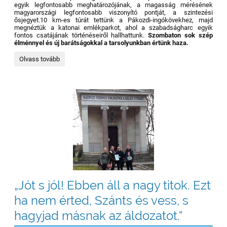
egyik legfontosabb meghatározójának, a magasság mérésének
magyarországi legfontosabb viszonyító pontját, a szintezési
ősjegyet.10 km-es túrát tettünk a Pákozdi-ingókövekhez, majd
megnéztük a katonai emlékparkot, ahol a szabadságharc egyik
fontos csatájának történéseiről hallhattunk.
Szombaton sok szép
élménnyel és új barátságokkal a tarsolyunkban értünk haza.
Baráti
Olvass tovább
találkozó
BUDAPESTEN:
„Jót s jól! Ebben áll a nagy titok. Ezt
ha nem érted, Szánts és vess, s
hagyjad másnak az áldozatot.“