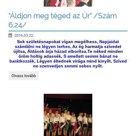
"Áldjon meg téged az Úr" /Szám
6,24/
2016.03.22.
Sok születésnapokat vígan megélhess,
Napjaidat
számlálni ne légyen terhes,
Az ég harmatja szívedet
újítsa,
Áldások árja házad elborítsa.
Te néked minden
öröm holtig adassék,
S amellett semmi bánat ne
barátkozzék,
Légyen éltednek virága mind kinyílt,
Szíved
ne szenvedjen semmi sebes nyílt.
"Áldjon
Olvass tovább
meg
téged
az
Úr"
/Szám
6,24/: