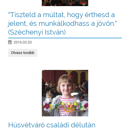
"Tiszteld a múltat, hogy érthesd a
jelent, és munkálkodhass a jövőn."
(Széchenyi István)
2016.03.20.
"Tiszteld
Olvass tovább
a
múltat,
hogy
érthesd
a
jelent,
és
munkálkodhass
a
jövőn."
(Széchenyi
István):
Húsvétváró családi délután