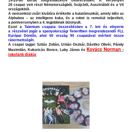
19-20-án került megrendezésre Debrecenben. A versenyen
26 csapat vett részt Németországból, Svájcból, Ausztriából és a V4
országokból.
A nemzetközi zsűri kiválóra értékelte a kutatómunkát, amely idén az
Alphabox – az intelligens kuka, és a robot is remekül teljesített,
a pontversenyben a 4. legjobbnak bizonyult.
Ezzel a
Talentum csapata összesítésben a 7. lett és elnyerte
a részvétel jogát a spanyolországi Tenerifben megrendezendő FLL
Európai Döntőn, ahol 50 ország 90 csapatával mérheti össze
rátermettségét.
A csapat tagjai: Szitás Zoltán, Urbán Oszkár, Dávitko Olivér, Pándy
Kovács Norman
-
Maximilán, Kukoricás Bence, Luby János és
iskolánk diákja