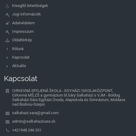
Kisegítő lehetőségek
Jogi információk
Adatvédelem
Impresszum
Oldaltérkép
Rólunk
Kapcsolat
Aktuális
Kapcsolat
CIRKEVNÁ SPOJENÁ ŠKOLA - EGYHÁZI ISKOLAKÖZPONT,
Cirkevná MŠ,ZŠ a gymnázium bl.Sáry Salkaházi s VJM - Boldog
Salkaházi Sára Egyházi Óvoda, Alapiskola és Gimnázium, Moldava
nad Bodvou-Szepsi
salkahazi.sara@gmail.com
admin@salkahazisara.sk
+421948 246 331