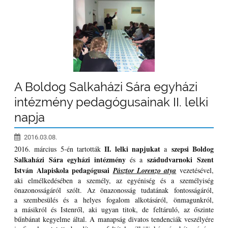
A Boldog Salkaházi Sára egyházi
intézmény pedagógusainak II. lelki
napja
2016.03.08.
II. lelki napjukat
szepsi Boldog
2016. március 5-én tartották
a
Salkaházi Sára egyházi intézmény
szádudvarnoki Szent
és a
István Alapiskola pedagógusai
Pásztor Lorenzo atya
vezetésével,
aki elmélkedésében a személy, az egyéniség és a személyiség
önazonosságáról szólt. Az önazonosság tudatának fontosságáról,
a szembesülés és a helyes fogalom alkotásáról, önmagunkról,
a másikról és Istenről, aki ugyan titok, de feltáruló, az őszinte
bűnbánat kegyelme által. A manapság divatos tendenciák veszélyére