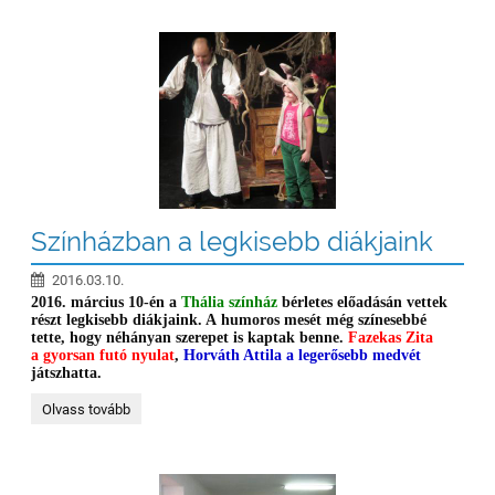
Ebben
áll
a
nagy
titok.
Ezt
ha
nem
érted,
Szánts
és
vess,
s
hagyjad
Színházban a legkisebb diákjaink
másnak
az
2016.03.10.
áldozatot.“:
2016. március 10-én a
Thália színház
bérletes előadásán vettek
részt legkisebb diákjaink. A humoros mesét még színesebbé
tette, hogy néhányan szerepet is kaptak benne.
Fazekas Zita
a gyorsan futó nyulat
,
Horváth Attila a legerősebb medvét
játszhatta.
Színházban
Olvass tovább
a
legkisebb
diákjaink: