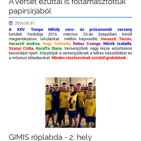
A verset ezúttal is föltámasztottuk
papírsírjából
2016.03.31.
A XXV. Tompa Mihály vers- és prózamondó verseny
kerületi fordulója 2016. március 23-án Szepsiben került
megrendezésre. Iskolánkat méltón képviselte:
Haraszti Tamás
,
Haraszti Andrea
,
Nagy Gabriella
,
Dobos Csenge
,
Nižník Izabella
,
Szanyi Cintia
,
Karaffa Diana
. Versenyzőink nagy része ezüstsávos
besorolást nyert. Köszönjük a versenyzőknek a lelkes készülődést és
a művészi előadásokat.
Minden résztvevőnek szívből gratulálunk.
GIMIS röplabda - 2. hely