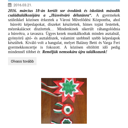
2016.03.21.
2016. március 18-án került sor óvodánk és iskolánk második
családtalálkozójára a „Húsvétváró délutánra“
.
A gyermekek
szüleikkel közösen érkeztek a Városi Művelődési Központba, ahol
húsvéti képeslapokat, díszeket készítettek, hímes tojást festettek,
mézeskalácsot díszítettek... Mindenkinek sikerült ráhangolódnia
a húsvétra, a tavaszra. Ügyes kezek munkálkodtak minden asztalnál,
gyönyörű ajtó- és asztaldíszek, valamint szebbnél szebb képeslapok
készültek. Kiváló volt a hangulat, melyet Balássy Betti és Varga Feri
gyermekkoncertje is fokozott. A közösen eltöltött idő pedig
mindennél többet ér.
Reméljük nemsokára újra találkozunk!
Húsvétváró
Olvass tovább
családi
délután: