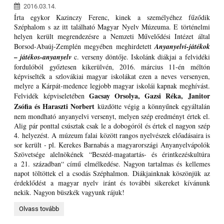
2016.03.14.
Írta egykor Kazinczy Ferenc, kinek a személyéhez fűződik
Széphalom s az itt található Magyar Nyelv Múzeuma. E történelmi
helyen került megrendezésre a Nemzeti Művelődési Intézet által
Borsod-Abaúj-Zemplén megyében meghirdetett
Anyanyelvi-játékok
– játékos-anyanyelv
c. verseny döntője. Iskolánk diákjai a felvidéki
fordulóból győztesen kikerülvén, 2016. március 11-én méltón
képviselték a szlovákiai magyar iskolákat ezen a neves versenyen,
melyre a Kárpát-medence legjobb magyar iskolái kapnak meghívást.
Gacsay Orsolya, Gazsi Réka, Janitor
Felvidék képviseletében
Zsófia és Haraszti Norbert
küzdötte végig a könnyűnek egyáltalán
nem mondható anyanyelvi versenyt, melyen szép eredményt értek el.
Alig pár ponttal csúsztak csak le a dobogóról és értek el nagyon szép
4. helyezést. A múzeum falai között rangos nyelvészek előadásaira is
sor került - pl. Kerekes Barnabás a magyarországi Anyanyelvápolók
Szövetsége alelnökének “Beszéd-magatartás- és érintkezéskultúra
a 21. században“ című elmélkedése. Nagyon tartalmas és kellemes
napot töltöttek el a csodás Széphalmon. Diákjainknak köszönjük az
érdeklődést a magyar nyelv iránt és további sikereket kívánunk
nekik. Nagyon büszkék vagyunk rájuk!
„Jót
Olvass tovább
s
jól!