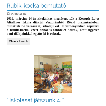
Rubik-kocka bemutató
2016.03.15.
2016. március 14-én iskolánkat meglátogatták a Kossuth Lajos
Általános Iskola diákjai Veszprémből. Rövid prezentációban
mutatták be városukat, iskolájukat. Intézményükben népszerű
a Rubik-kocka, ezért abból is többfélét hoztak, amit ügyesen
a mi diákjainkkal együtt ki is raktak.
Rubik-
Olvass tovább
kocka
bemutató:
" Iskolásat játszunk 4. "