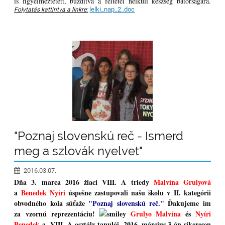
is figyelmeztetett, buzdítva a feltétel nélküli készség bátorságára.
lelki_nap_2..doc
Folytatás kattintva a linkre:
"Poznaj slovenskú reč - Ismerd
meg a szlovák nyelvet"
2016.03.07.
Dňa 3. marca 2016 žiaci VIII. A triedy
Malvína Grulyová
a
Benedek Nyíri
úspešne zastupovali našu školu v II. kategórii
obvodného kola súťaže
"Poznaj slovenskú reč."
Ďakujeme im
za vzornú reprezentáciu!
Grulyo Malvína
és
Nyíri
Benedek
a VIII. A osztály tanulói, 2016. március 3-án sikeresen