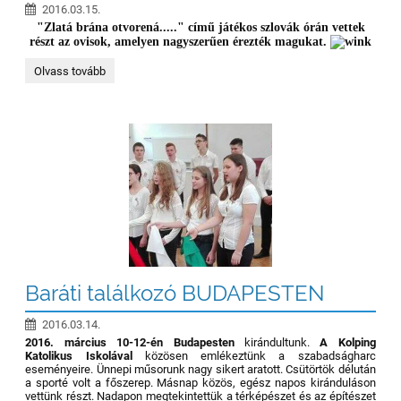
2016.03.15.
"Zlatá brána otvorená....." című játékos szlovák órán vettek
részt az ovisok, amelyen nagyszerűen érezték magukat.
"
Olvass tovább
Iskolásat
játszunk
4.
":
Baráti találkozó BUDAPESTEN
2016.03.14.
2016. március 10-12-én Budapesten
kirándultunk.
A Kolping
Katolikus Iskolával
közösen emlékeztünk a szabadságharc
eseményeire. Ünnepi műsorunk nagy sikert aratott. Csütörtök délután
a sporté volt a főszerep. Másnap közös, egész napos kiránduláson
vettünk részt. Nadapon megtekintettük a térképészet és az építészet