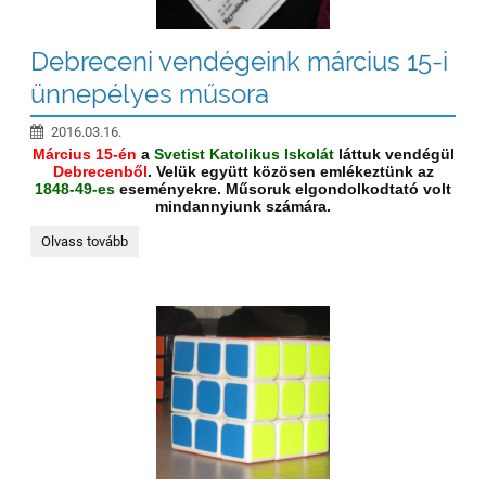
Debreceni vendégeink március 15-i
ünnepélyes műsora
2016.03.16.
Március 15-én
a
Svetist Katolikus Iskolát
láttuk vendégül
Debrecenből
. Velük együtt közösen emlékeztünk az
1848-49-es
eseményekre. Műsoruk elgondolkodtató volt
mindannyiunk számára.
Debreceni
Olvass tovább
vendégeink
március
15-
i
ünnepélyes
műsora: