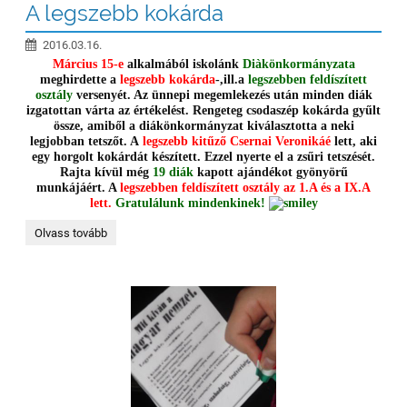
A legszebb kokárda
2016.03.16.
Március 15-e
alkalmából iskolánk
Diàkönkormányzata
meghirdette a
legszebb kokárda
-,ill.a
legszebben feldíszített
osztály
versenyét. Az ünnepi megemlekezés után minden diák
izgatottan várta az értékelést. Rengeteg csodaszép kokárda gyűlt
össze, amiből a diákönkormányzat kiválasztotta a neki
legjobban tetszőt. A
legszebb kitűző Csernai Veronikáé
lett, aki
egy horgolt kokárdát készített. Ezzel nyerte el a zsűri tetszését.
Rajta kívül még
19 diák
kapott ajándékot gyönyörű
munkájáért. A
legszebben feldíszített osztály az 1.A és a IX.A
lett.
Gratulálunk mindenkinek!
A
Olvass tovább
legszebb
kokárda: