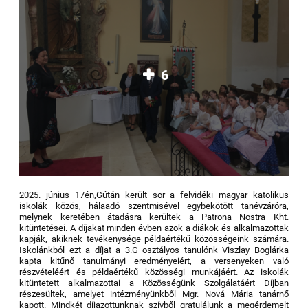
6
2025. június 17én,Gútán került sor a felvidéki magyar katolikus
iskolák közös, hálaadó szentmisével egybekötött tanévzáróra,
melynek keretében átadásra kerültek a Patrona Nostra Kht.
kitüntetései. A díjakat minden évben azok a diákok és alkalmazottak
kapják, akiknek tevékenysége példaértékű közösségeink számára.
Iskolánkból ezt a díjat a 3.G osztályos tanulónk Viszlay Boglárka
kapta kitűnő tanulmányi eredményeiért, a versenyeken való
részvételéért és példaértékű közösségi munkájáért.
Az iskolák
kitüntetett alkalmazottai a Közösségünk Szolgálatáért Díjban
részesültek, amelyet intézményünkből Mgr. Nová Mária tanárnő
kapott.
Mindkét díjazottunknak szívből gratulálunk a megérdemelt