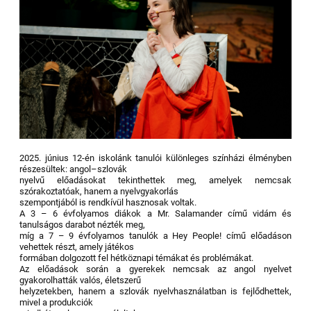
2025. június 12-én iskolánk tanulói különleges színházi élményben
részesültek: angol–szlovák
nyelvű előadásokat tekinthettek meg, amelyek nemcsak
szórakoztatóak, hanem a nyelvgyakorlás
szempontjából is rendkívül hasznosak voltak.
A 3 – 6 évfolyamos diákok a Mr. Salamander című vidám és
tanulságos darabot nézték meg,
míg a 7 – 9 évfolyamos tanulók a Hey People! című előadáson
vehettek részt, amely játékos
formában dolgozott fel hétköznapi témákat és problémákat.
Az előadások során a gyerekek nemcsak az angol nyelvet
gyakorolhatták valós, életszerű
helyzetekben, hanem a szlovák nyelvhasználatban is fejlődhettek,
mivel a produkciók