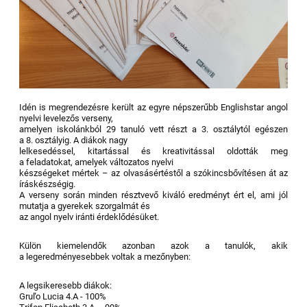
Idén is megrendezésre került az egyre népszerűbb Englishstar angol
nyelvi levelezős verseny,
amelyen iskolánkból 29 tanuló vett részt a 3. osztálytól egészen
a 8. osztályig. A diákok nagy
lelkesedéssel, kitartással és kreativitással oldották meg
a feladatokat, amelyek változatos nyelvi
készségeket mértek – az olvasásértéstől a szókincsbővítésen át az
íráskészségig.
A verseny során minden résztvevő kiváló eredményt ért el, ami jól
mutatja a gyerekek szorgalmát és
az angol nyelv iránti érdeklődésüket.
Külön kiemelendők azonban azok a tanulók, akik
a legeredményesebbek voltak a mezőnyben:
A legsikeresebb diákok:
Gruľo Lucia 4.A - 100%