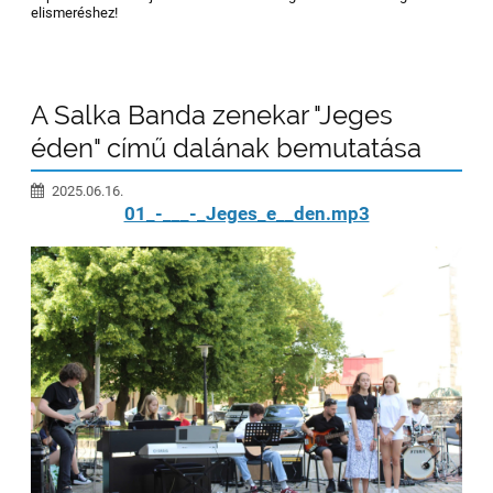
elismeréshez!
A Salka Banda zenekar "Jeges
éden" című dalának bemutatása
2025.06.16.
01_-___-_Jeges_e__den.mp3