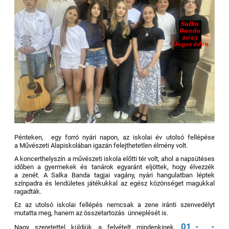
Pénteken, egy forró nyári napon, az iskolai év utolsó fellépése
a Művészeti Alapiskolában igazán felejthetetlen élmény volt.
A koncerthelyszín a művészeti iskola előtti tér volt, ahol a napsütéses
időben a gyermekek és tanárok egyaránt eljöttek, hogy élvezzék
a zenét. A Salka Banda tagjai vagány, nyári hangulatban léptek
színpadra és lendületes játékukkal az egész közönséget magukkal
ragadták.
Ez az utolsó iskolai fellépés nemcsak a zene iránti szenvedélyt
mutatta meg, hanem az összetartozás ünneplését is.
01_-___-
Nagy szeretettel küldjük a felvételt mindenkinek.