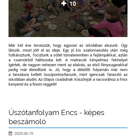
10
Már két éve tervezzük, hogy egyszer az iskolában alszunk. Úgy
látszik, most jött el az ideje. Egy jó kis szalonnasütés után még
futkároztunk, fociztunk a sötét tornateremben a fejlámpákkal, aztán
a csarnokból hálószoba lett. A matracok kényelmes fekhelyet
ígértek, de nagyon nehezen ment az elalvás, az első fénysugarakkal
pedig már ébredtünk is. Jó, hogy a délelőtt folyamán már nem
a tanulásra kellett összpontosítanunk, mert igencsak fárasztó az
iskolában aludni. Az Olajos családnak köszönjük a vacsorához a friss
kenyeret és a finom reggelit!
Úszótanfolyam Encs - képes
beszámoló
2025.06.19.