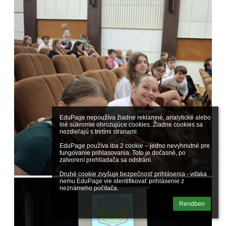
EduPage nepoužíva žiadne reklamné, analytické alebo 
iné súkromie ohrozujúce cookies. Žiadne cookies sa 
nezdieľajú s tretími stranami.

EduPage používa iba 2 cookie – jedno nevyhnutné pre 
fungovanie prihlasovania. Toto je dočasné, po 
zatvorení prehliadača sa odstráni.

Druhé cookie zvyšuje bezpečnosť prihlásenia - vďaka 
nemu EduPage vie identifikovať prihlásenie z 
neznámeho počítača.
Rendben