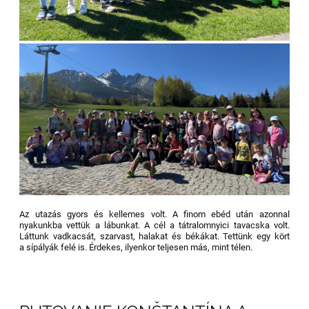
Az utazás gyors és kellemes volt. A finom ebéd után azonnal
nyakunkba vettük a lábunkat. A cél a tátralomnyici tavacska volt.
Láttunk vadkacsát, szarvast, halakat és békákat. Tettünk egy kört
a sípályák felé is. Érdekes, ilyenkor teljesen más, mint télen.