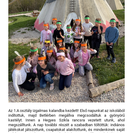
Az 1.A osztály izgalmas kalandba kezdett! Első napunkat az iskolából
indítottuk, majd Betlérben megállva megcsodáltuk a gyönyörű
kastélyt. Innen a Hegyes Szikla rancsra vezetett utunk, ahol
megszálltunk. A nap további részét a szabadban töltöttük: indiános
játékokat játszottunk, csapatokat alakítottunk, és mindenkinek saját