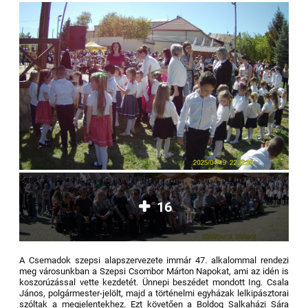
16
A Csemadok szepsi alapszervezete immár 47. alkalommal rendezi
meg városunkban a Szepsi Csombor Márton Napokat, ami az idén is
koszorúzással vette kezdetét. Ünnepi beszédet mondott Ing. Csala
János, polgármester-jelölt, majd a történelmi egyházak lelkipásztorai
szóltak a megjelentekhez. Ezt követően a Boldog Salkaházi Sára