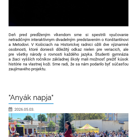
Deň pred predĺženým víkendom sme si spestrili vyučovanie
netradičným interaktívnym divadelným predstavením o Konštantínovi
a Metodovi. V Košiciach na Historickej radnici ožili dve významné
osobnosti, ktoré doniesli dôležitý odkaz nielen pre veriacich, ale
pre všetky národy o rovnosti každého jazyka. Študenti gymnázia
a žiaci vyšších ročníkov základnej školy mali možnosť prežiť kúsok
histórie na vlastnej koži. Sme radi, že sa nám podarilo byť súčasťou
zaujímavého projektu.
"Anyák napja"
2026.05.03.