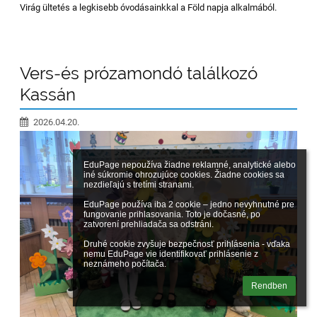
Virág ültetés a legkisebb óvodásainkkal a Föld napja alkalmából.
Vers-és prózamondó találkozó
Kassán
2026.04.20.
EduPage nepoužíva žiadne reklamné, analytické alebo 
iné súkromie ohrozujúce cookies. Žiadne cookies sa 
nezdieľajú s tretími stranami.

EduPage používa iba 2 cookie – jedno nevyhnutné pre 
fungovanie prihlasovania. Toto je dočasné, po 
zatvorení prehliadača sa odstráni.

Druhé cookie zvyšuje bezpečnosť prihlásenia - vďaka 
nemu EduPage vie identifikovať prihlásenie z 
neznámeho počítača.
Rendben