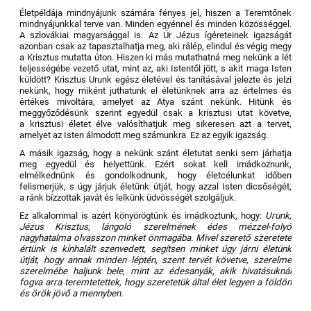
Életpéldája mindnyájunk számára fényes jel, hiszen a Teremtőnek
mindnyájunkkal terve van. Minden egyénnel és minden közösséggel.
A szlovákiai magyarsággal is. Az Úr Jézus ígéreteinek igazságát
azonban csak az tapasztalhatja meg, aki rálép, elindul és végig megy
a Krisztus mutatta úton. Hiszen ki más mutathatná meg nekünk a lét
teljességébe vezető utat, mint az, aki Istentől jött, s akit maga Isten
küldött? Krisztus Urunk egész életével és tanításával jelezte és jelzi
nekünk, hogy miként juthatunk el életünknek arra az értelmes és
értékes mivoltára, amelyet az Atya szánt nekünk. Hitünk és
meggyőződésünk szerint egyedül csak a krisztusi utat követve,
a krisztusi életet élve valósíthatjuk meg sikeresen azt a tervet,
amelyet az Isten álmodott meg számunkra. Ez az egyik igazság.
A másik igazság, hogy a nekünk szánt életutat senki sem járhatja
meg egyedül és helyettünk. Ezért sokat kell imádkoznunk,
elmélkednünk és gondolkodnunk, hogy életcélunkat időben
felismerjük, s úgy járjuk életünk útját, hogy azzal Isten dicsőségét,
a ránk bízzottak javát és lelkünk üdvösségét szolgáljuk.
Ez alkalommal is azért könyörögtünk és imádkoztunk, hogy:
Urunk,
Jézus Krisztus, lángoló szerelmének édes mézzel-folyó
nagyhatalma olvasszon minket önmagába. Mivel szerető szeretete
értünk is kínhalált szenvedett, segítsen minket úgy járni életünk
útját, hogy annak minden léptén, szent tervét követve, szerelme
szerelmébe haljunk bele, mint az édesanyák, akik hivatásuknál
fogva arra teremtetettek, hogy szeretetük által élet legyen a földön
és örök jövő a mennyben.