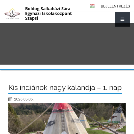
BEJELENTKEZÉS
Boldog Salkaházi Sára
Egyházi Iskolaközpont
Szepsi
{#1014}
Kis indiánok nagy kalandja – 1. nap
2026.05.05.