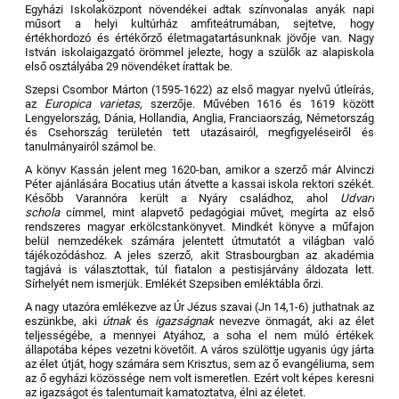
Egyházi Iskolaközpont növendékei adtak színvonalas anyák napi
műsort a helyi kultúrház amfiteátrumában, sejtetve, hogy
értékhordozó és értékőrző életmagatartásunknak jövője van. Nagy
István iskolaigazgató örömmel jelezte, hogy a szülők az alapiskola
első osztályába 29 növendéket írattak be.
Szepsi Csombor Márton (1595-1622) az első magyar nyelvű útleírás,
az
Europica varietas
, szerzője. Művében 1616 és 1619 között
Lengyelország, Dánia, Hollandia, Anglia, Franciaország, Németország
és Csehország területén tett utazásairól, megfigyeléseiről és
tanulmányairól számol be.
A könyv Kassán jelent meg 1620-ban, amikor a szerző már Alvinczi
Péter ajánlására Bocatius után átvette a kassai iskola rektori székét.
Később Varannóra került a Nyáry családhoz, ahol
Udvari
schola
címmel, mint alapvető pedagógiai művet, megírta az első
rendszeres magyar erkölcstankönyvet. Mindkét könyve a műfajon
belül nemzedékek számára jelentett útmutatót a világban való
tájékozódáshoz. A jeles szerző, akit Strasbourgban az akadémia
tagjává is választottak, túl fiatalon a pestisjárvány áldozata lett.
Sírhelyét nem ismerjük. Emlékét Szepsiben emléktábla őrzi.
A nagy utazóra emlékezve az Úr Jézus szavai (Jn 14,1-6) juthatnak az
eszünkbe, aki
útnak
és
igazságnak
nevezve önmagát, aki az élet
teljességébe, a mennyei Atyához, a soha el nem múló értékek
állapotába képes vezetni követőit. A város szülöttje ugyanis úgy járta
az élet útját, hogy számára sem Krisztus, sem az ő evangéliuma, sem
az ő egyházi közössége nem volt ismeretlen. Ezért volt képes keresni
az igazságot és talentumait kamatoztatva, élni az életet.