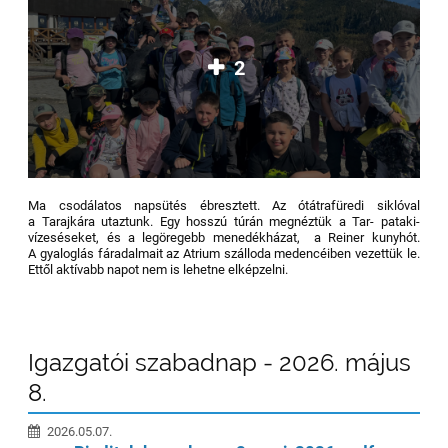
2
Ma csodálatos napsütés ébresztett. Az ótátrafüredi siklóval
a Tarajkára utaztunk. Egy hosszú túrán megnéztük a Tar- pataki-
vízeséseket, és a legöregebb menedékházat, a Reiner kunyhót.
A gyaloglás fáradalmait az Atrium szálloda medencéiben vezettük le.
Ettől aktívabb napot nem is lehetne elképzelni.
Igazgatói szabadnap - 2026. május
8.
2026.05.07.