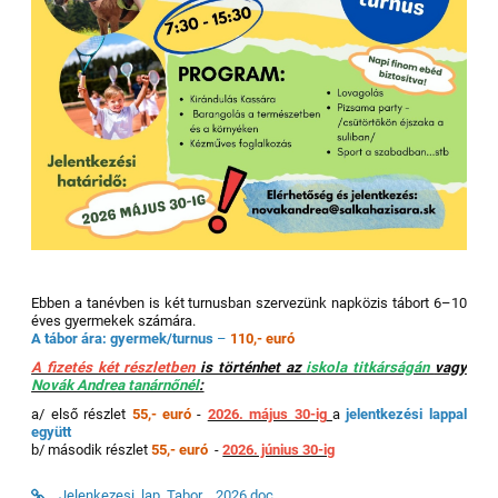
Ebben a tanévben is két turnusban szervezünk napközis tábort 6–10
éves gyermekek számára.
A tábor ára:
gyermek/turnus
–
110,- euró
A fizetés két részletben
is történhet az
iskola titkárságán
vagy
Novák Andrea tanárnőnél
:
a/ első részlet
55,- euró
-
2026. május 30-ig
a
jelentkezési lappal
együtt
b/ második részlet
55,- euró
-
2026. június 30-ig
Jelenkezesi_lap_Tabor__2026.doc