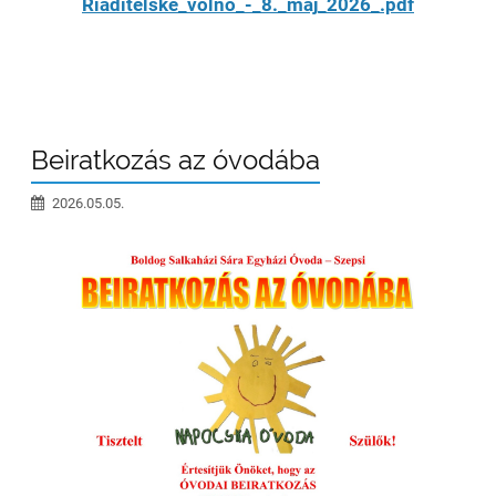
Riaditelske_volno_-_8._maj_2026_.pdf
Beiratkozás az óvodába
2026.05.05.