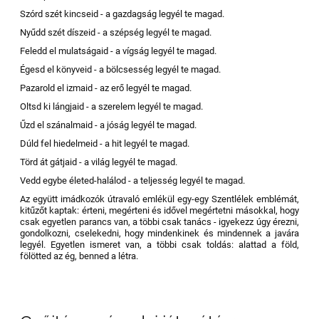
Szórd szét kincseid - a gazdagság legyél te magad.
Nyűdd szét díszeid - a szépség legyél te magad.
Feledd el mulatságaid - a vígság legyél te magad.
Égesd el könyveid - a bölcsesség legyél te magad.
Pazarold el izmaid - az erő legyél te magad.
Oltsd ki lángjaid - a szerelem legyél te magad.
Űzd el szánalmaid - a jóság legyél te magad.
Dúld fel hiedelmeid - a hit legyél te magad.
Törd át gátjaid - a világ legyél te magad.
Vedd egybe életed-halálod - a teljesség legyél te magad.
Az együtt imádkozók útravaló emlékül egy-egy Szentlélek emblémát,
kitűzőt kaptak: érteni, megérteni és idővel megértetni másokkal, hogy
csak egyetlen parancs van, a többi csak tanács - igyekezz úgy érezni,
gondolkozni, cselekedni, hogy mindenkinek és mindennek a javára
legyél. Egyetlen ismeret van, a többi csak toldás: alattad a föld,
fölötted az ég, benned a létra.