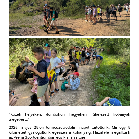
“Közeli helyeken, dombokon, hegyeken, Kibelezett kobányák
üregében…”
2026. május 25-én természetvédelmi napot tartottunk. Mintegy 5
kilométert gyalogoltunk egészen a kőbányáig. Hazafelé megálltunk
az Aréna Sportcentrumban egy kis frissítőre.