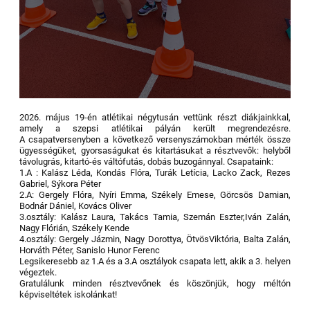
2026. május 19-én atlétikai négytusán vettünk részt diákjainkkal,
amely a szepsi atlétikai pályán került megrendezésre.
A csapatversenyben a következő versenyszámokban mérték össze
ügyességüket, gyorsaságukat és kitartásukat a résztvevők: helyből
távolugrás, kitartó-és váltófutás, dobás buzogánnyal. Csapataink:
1.A : Kalász Léda, Kondás Flóra, Turák Letícia, Lacko Zack, Rezes
Gabriel, Sýkora Péter
2.A: Gergely Flóra, Nyíri Emma, Székely Emese, Görcsös Damian,
Bodnár Dániel, Kovács Oliver
3.osztály: Kalász Laura, Takács Tamia, Szemán Eszter,Iván Zalán,
Nagy Flórián, Székely Kende
4.osztály: Gergely Jázmin, Nagy Dorottya, ÖtvösViktória, Balta Zalán,
Horváth Péter, Sanislo Hunor Ferenc
Legsikeresebb az 1.A és a 3.A osztályok csapata lett, akik a 3. helyen
végeztek.
Gratulálunk minden résztvevőnek és köszönjük, hogy méltón
képviseltétek iskolánkat!