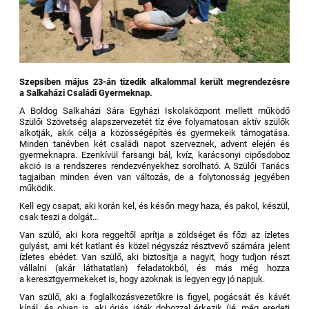
Szepsiben május 23-án tizedik alkalommal került megrendezésre
a Salkaházi Családi Gyermeknap.
A Boldog Salkaházi Sára Egyházi Iskolaközpont mellett működő
Szülői Szövetség alapszervezetét tíz éve folyamatosan aktív szülők
alkotják, akik célja a közösségépítés és gyermekeik támogatása.
Minden tanévben két családi napot szerveznek, advent elején és
gyermeknapra. Ezenkívül farsangi bál, kvíz, karácsonyi cipősdoboz
akció is a rendszeres rendezvényekhez sorolható. A Szülői Tanács
tagjaiban minden éven van változás, de a folytonosság jegyében
működik.
Kell egy csapat, aki korán kel, és későn megy haza, és pakol, készül,
csak teszi a dolgát…
Van szülő, aki kora reggeltől aprítja a zöldséget és főzi az ízletes
gulyást, ami két katlant és közel négyszáz résztvevő számára jelent
ízletes ebédet. Van szülő, aki biztosítja a nagyit, hogy tudjon részt
vállalni (akár láthatatlan) feladatokból, és más még hozza
a keresztgyermekeket is, hogy azoknak is legyen egy jó napjuk.
Van szülő, aki a foglalkozásvezetőkre is figyel, pogácsát és kávét
kínál, és olyan is, aki óriás játék dobozzal érkezik (jé, még eredeti