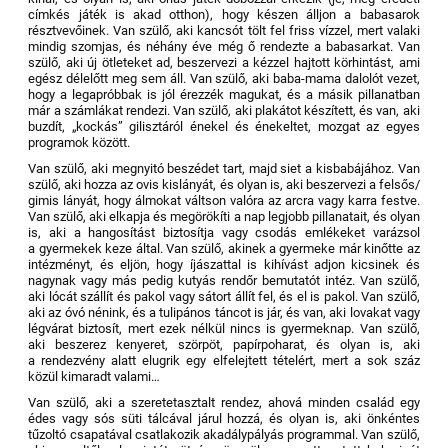
címkés játék is akad otthon), hogy készen álljon a babasarok
résztvevőinek. Van szülő, aki kancsót tölt fel friss vízzel, mert valaki
mindig szomjas, és néhány éve még ő rendezte a babasarkat. Van
szülő, aki új ötleteket ad, beszervezi a kézzel hajtott körhintást, ami
egész délelőtt meg sem áll. Van szülő, aki baba-mama dalolót vezet,
hogy a legapróbbak is jól érezzék magukat, és a másik pillanatban
már a számlákat rendezi. Van szülő, aki plakátot készített, és van, aki
buzdít, „kockás” gilisztáról énekel és énekeltet, mozgat az egyes
programok között.
Van szülő, aki megnyitó beszédet tart, majd siet a kisbabájához. Van
szülő, aki hozza az ovis kislányát, és olyan is, aki beszervezi a felsős/
gimis lányát, hogy álmokat váltson valóra az arcra vagy karra festve.
Van szülő, aki elkapja és megörökíti a nap legjobb pillanatait, és olyan
is, aki a hangosítást biztosítja vagy csodás emlékeket varázsol
a gyermekek keze által. Van szülő, akinek a gyermeke már kinőtte az
intézményt, és eljön, hogy íjászattal is kihívást adjon kicsinek és
nagynak vagy más pedig kutyás rendőr bemutatót intéz. Van szülő,
aki lócát szállít és pakol vagy sátort állít fel, és el is pakol. Van szülő,
aki az óvó nénink, és a tulipános táncot is jár, és van, aki lovakat vagy
légvárat biztosít, mert ezek nélkül nincs is gyermeknap. Van szülő,
aki beszerez kenyeret, szörpöt, papírpoharat, és olyan is, aki
a rendezvény alatt elugrik egy elfelejtett tételért, mert a sok száz
közül kimaradt valami…
Van szülő, aki a szeretetasztalt rendez, ahová minden család egy
édes vagy sós süti tálcával járul hozzá, és olyan is, aki önkéntes
tűzoltó csapatával csatlakozik akadálypályás programmal. Van szülő,