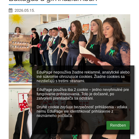
2026.05.15.
EduPage nepoužíva žiadne reklamné, analytické alebo 
iné súkromie ohrozujúce cookies. Žiadne cookies sa 
nezdieľajú s tretími stranami.

EduPage používa iba 2 cookie – jedno nevyhnutné pre 
fungovanie prihlasovania. Toto je dočasné, po 
zatvorení prehliadača sa odstráni.

Druhé cookie zvyšuje bezpečnosť prihlásenia - vďaka 
nemu EduPage vie identifikovať prihlásenie z 
neznámeho počítača.
Rendben