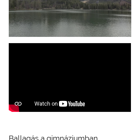
Ballagás a gimnáziumban