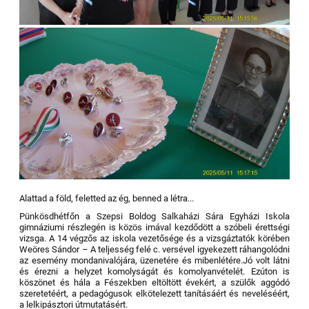
Alattad a föld, feletted az ég, benned a létra...
Pünkösdhétfőn a Szepsi Boldog Salkaházi Sára Egyházi Iskola
gimnáziumi részlegén is közös imával kezdődött a szóbeli érettségi
vizsga. A 14 végzős az iskola vezetősége és a vizsgáztatók körében
Weöres Sándor – A teljesség felé c. versével igyekezett ráhangolódni
az esemény mondanivalójára, üzenetére és mibenlétére.
Jó volt látni
és érezni a helyzet komolyságát és komolyanvételét. Ezúton is
köszönet és hála a Fészekben eltöltött évekért, a szülők aggódó
szeretetéért, a pedagógusok elkötelezett tanításáért és neveléséért,
a lelkipásztori útmutatásért.