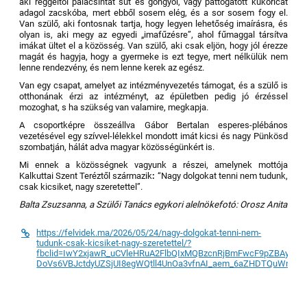
aki reggeltől palacsintát süt és göngyöl, vagy pattogatott kukoricát
adagol zacskóba, mert ebből sosem elég, és a sor sosem fogy el.
Van szülő, aki fontosnak tartja, hogy legyen lehetőség imaírásra, és
olyan is, aki megy az egyedi „imafűzésre”, ahol fűmaggal társítva
imákat ültet el a közösség. Van szülő, aki csak eljön, hogy jól érezze
magát és hagyja, hogy a gyermeke is ezt tegye, mert nélkülük nem
lenne rendezvény, és nem lenne kerek az egész.
Van egy csapat, amelyet az intézményvezetés támogat, és a szülő is
otthonának érzi az intézményt, az épületben pedig jó érzéssel
mozoghat, s ha szükség van valamire, megkapja.
A csoportképre összeállva Gábor Bertalan esperes-plébános
vezetésével egy szívvel-lélekkel mondott imát kicsi és nagy Pünkösd
szombatján, hálát adva magyar közösségünkért is.
Mi ennek a közösségnek vagyunk a részei, amelynek mottója
Kalkuttai Szent Teréztől származik
:
“Nagy dolgokat tenni nem tudunk,
csak kicsiket, nagy szeretettel”.
Balta Zsuzsanna, a Szülői Tanács egykori alelnöke
fotó: Orosz Anita
https://felvidek.ma/2026/05/24/nagy-dolgokat-tenni-nem-
tudunk-csak-kicsiket-nagy-szeretettel/?
fbclid=IwY2xjawR_uCVleHRuA2FlbQIxMQBzcnRjBmFwcF9pZBAyMj
DoVs6VBJctdyUZSjUI8egWQtll4UnOa3vfnAI_aem_6aZHDTQuWmit