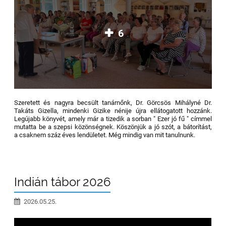
6
Szeretett és nagyra becsült tanárnőnk, Dr. Görcsös Mihályné Dr.
Takáts Gizella, mindenki Gizike nénije újra ellátogatott hozzánk.
Legújabb könyvét, amely már a tizedik a sorban " Ezer jó fű " címmel
mutatta be a szepsi közönségnek. Köszönjük a jó szót, a bátorítást,
a csaknem száz éves lendületet. Még mindig van mit tanulnunk.
Indián tábor 2026
2026.05.25.